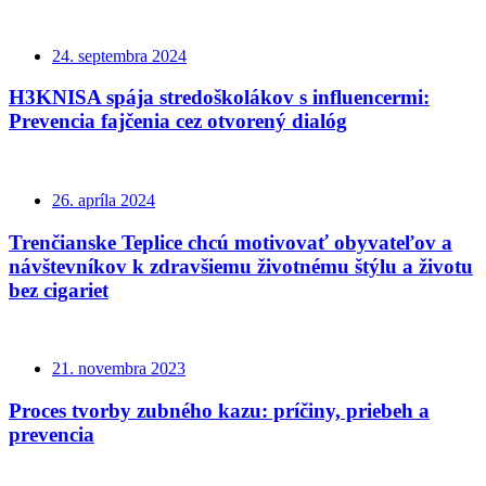
24. septembra 2024
H3KNISA spája stredoškolákov s influencermi:
Prevencia fajčenia cez otvorený dialóg
26. apríla 2024
Trenčianske Teplice chcú motivovať obyvateľov a
návštevníkov k zdravšiemu životnému štýlu a životu
bez cigariet
21. novembra 2023
Proces tvorby zubného kazu: príčiny, priebeh a
prevencia