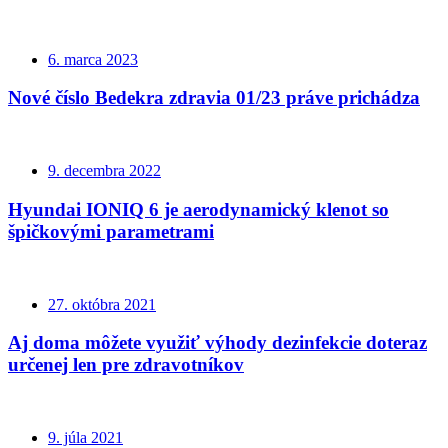
6. marca 2023
Nové číslo Bedekra zdravia 01/23 práve prichádza
9. decembra 2022
Hyundai IONIQ 6 je aerodynamický klenot so
špičkovými parametrami
27. októbra 2021
Aj doma môžete využiť výhody dezinfekcie doteraz
určenej len pre zdravotníkov
9. júla 2021