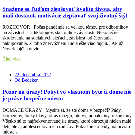
Snažíme sa ľuďom zlepšovať kvalitu života, aby
mali dostatok motivácie zlepšovať svoj životný štýl
ROZHOVOR Počas pandémie sa veľkou témou pre odborníkov
na závislosti – adiktológov, stali online závislosti. Nekonečné
skrolovanie na sociálnych sieťach, závislosť od četovania,
nakupovania. Z toho znervóznení ľudia ešte viac fajčili. „Ak už
človek fajčí a nevie
Čítaj viac
22. decembra 2022
Od Bedeker
Pozor na úrazy! Pobyt vo vlastnom byte či dome nie
je práve bezpečné miesto
DOMÁCE ÚRAZY Myslíte si, že ste doma v bezpečí? Pády,
zlomeniny, úrazy hlavy, otras mozgu, otravy, popáleniny, rezné rany.
Všetko sú to najfrekventovanejšie úrazy, ktoré ohrozujú nielen malé
deti, ale aj adolescentov a ich rodičov. Pokiaľ ide o pády, na prvom
mieste s