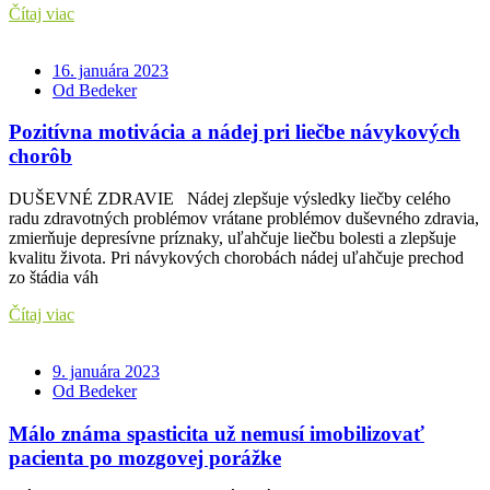
Čítaj viac
16. januára 2023
Od Bedeker
Pozitívna motivácia a nádej pri liečbe návykových
chorôb
DUŠEVNÉ ZDRAVIE Nádej zlepšuje výsledky liečby celého
radu zdravotných problémov vrátane problémov duševného zdravia,
zmierňuje depresívne príznaky, uľahčuje liečbu bolesti a zlepšuje
kvalitu života. Pri návykových chorobách nádej uľahčuje prechod
zo štádia váh
Čítaj viac
9. januára 2023
Od Bedeker
Málo známa spasticita už nemusí imobilizovať
pacienta po mozgovej porážke