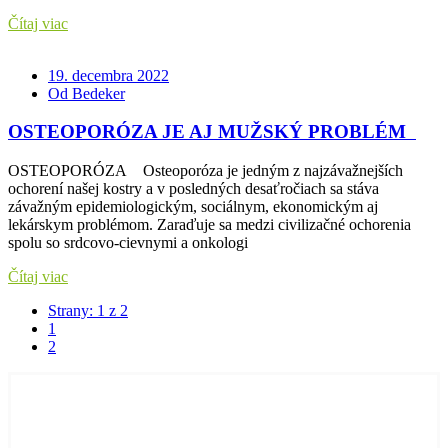
Čítaj viac
19. decembra 2022
Od Bedeker
OSTEOPORÓZA JE AJ MUŽSKÝ PROBLÉM
OSTEOPORÓZA Osteoporóza je jedným z najzávažnejších
ochorení našej kostry a v posledných desaťročiach sa stáva
závažným epidemiologickým, sociálnym, ekonomickým aj
lekárskym problémom. Zaraďuje sa medzi civilizačné ochorenia
spolu so srdcovo-cievnymi a onkologi
Čítaj viac
Strany: 1 z 2
1
2