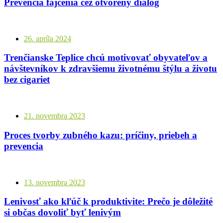
Prevencia fajčenia cez otvorený dialóg
26. apríla 2024
Trenčianske Teplice chcú motivovať obyvateľov a
návštevníkov k zdravšiemu životnému štýlu a životu
bez cigariet
21. novembra 2023
Proces tvorby zubného kazu: príčiny, priebeh a
prevencia
13. novembra 2023
Lenivosť ako kľúč k produktivite: Prečo je dôležité
si občas dovoliť byť lenivým