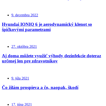
9. decembra 2022
Hyundai IONIQ 6 je aerodynamický klenot so
špičkovými parametrami
27. októbra 2021
Aj doma môžete využiť výhody dezinfekcie doteraz
určenej len pre zdravotníkov
9. júla 2021
Čo žilám prospieva a čo, naopak, škodí
17. júna 2021