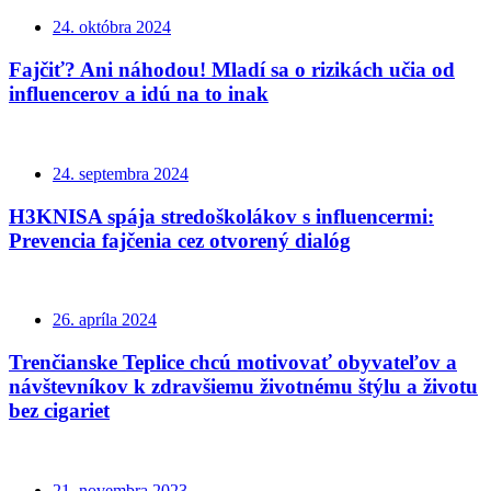
24. októbra 2024
Fajčiť? Ani náhodou! Mladí sa o rizikách učia od
influencerov a idú na to inak
24. septembra 2024
H3KNISA spája stredoškolákov s influencermi:
Prevencia fajčenia cez otvorený dialóg
26. apríla 2024
Trenčianske Teplice chcú motivovať obyvateľov a
návštevníkov k zdravšiemu životnému štýlu a životu
bez cigariet
21. novembra 2023