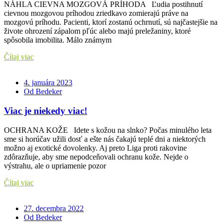
NÁHLA CIEVNA MOZGOVÁ PRÍHODA Ľudia postihnutí
cievnou mozgovou príhodou zriedkavo zomierajú práve na
mozgovú príhodu. Pacienti, ktorí zostanú ochrnutí, sú najčastejšie na
živote ohrození zápalom pľúc alebo majú preležaniny, ktoré
spôsobila imobilita. Málo známym
Čítaj viac
4. januára 2023
Od Bedeker
Viac je niekedy viac!
OCHRANA KOŽE Idete s kožou na slnko? Počas minulého leta
sme si horúčav užili dosť a ešte nás čakajú teplé dni a niektorých
možno aj exotické dovolenky. Aj preto Liga proti rakovine
zdôrazňuje, aby sme nepodceňovali ochranu kože. Nejde o
výstrahu, ale o upriamenie pozor
Čítaj viac
27. decembra 2022
Od Bedeker