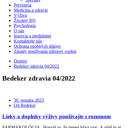
Prevencia
Medicína a zdravie
Výživa
Životný štýl
Psychológia
O nás
Inzercia a predplatné
Kontaktujte nás
Ochrana osobných údajov
Zásady používania súborov cookie
Domov
Bedeker zdravia 04/2022
Bedeker zdravia 04/2022
30. januára 2023
Od Bedeker
Lieky a doplnky výživy používajte s rozumom
FARMAKOLÓGIA Hovorí sa, že menej býva viac. A platí to aj