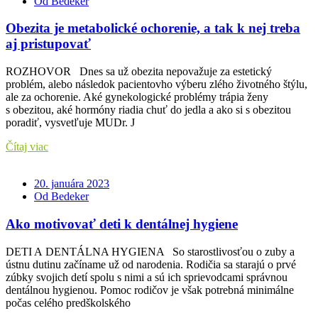
Od Bedeker
Obezita je metabolické ochorenie, a tak k nej treba
aj pristupovať
ROZHOVOR Dnes sa už obezita nepovažuje za estetický
problém, alebo následok pacientovho výberu zlého životného štýlu,
ale za ochorenie. Aké gynekologické problémy trápia ženy
s obezitou, aké hormóny riadia chuť do jedla a ako si s obezitou
poradiť, vysvetľuje MUDr. J
Čítaj viac
20. januára 2023
Od Bedeker
Ako motivovať deti k dentálnej hygiene
DETI A DENTÁLNA HYGIENA So starostlivosťou o zuby a
ústnu dutinu začíname už od narodenia. Rodičia sa starajú o prvé
zúbky svojich detí spolu s nimi a sú ich sprievodcami správnou
dentálnou hygienou. Pomoc rodičov je však potrebná minimálne
počas celého predškolského