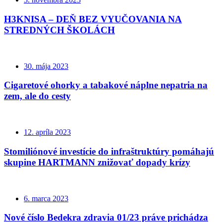
H3KNISA – DEŇ BEZ VYUČOVANIA NA
STREDNÝCH ŠKOLÁCH
30. mája 2023
Cigaretové ohorky a tabakové náplne nepatria na
zem, ale do cesty
12. apríla 2023
Stomiliónové investície do infraštruktúry pomáhajú
skupine HARTMANN znižovať dopady krízy
6. marca 2023
Nové číslo Bedekra zdravia 01/23 práve prichádza