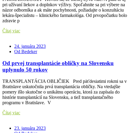
pri užívaní liekov a doplnkov výživy. Spoľahnite sa pri výbere na
názor odborníka a ak máte pochybnosti, požiadajte o konzultáciu
lekára-špecialistu – klinického farmakológa. Od prvopočiatku bolo
zdravie p
Čítaj viac
24. januára 2023
Od Bedeker
Od prvej transplantácie obličky na Slovensku
uplynulo 50 rokov
TRANSPLANTÁCIA OBLIČIEK Pred päťdesiatimi rokmi sa v
Bratislave uskutočnila prvá transplantácia obličky. Na vtedajšie
pomery išlo skutočne o unikátnu operáciu, ktorá za zapísala do
histórie transplantácií na Slovensku, a tiež transplantačného
programu v Bratislave. V
Čítaj viac
23. januára 2023