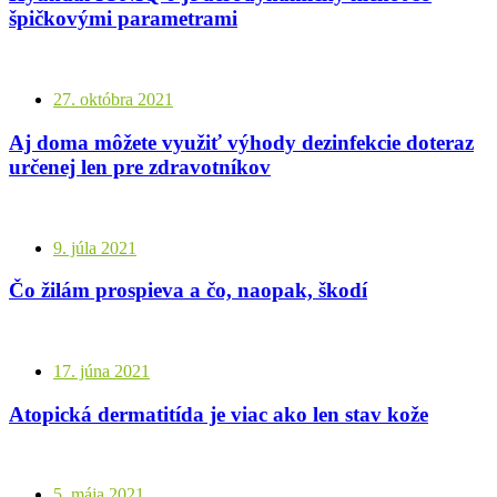
špičkovými parametrami
27. októbra 2021
Aj doma môžete využiť výhody dezinfekcie doteraz
určenej len pre zdravotníkov
9. júla 2021
Čo žilám prospieva a čo, naopak, škodí
17. júna 2021
Atopická dermatitída je viac ako len stav kože
5. mája 2021