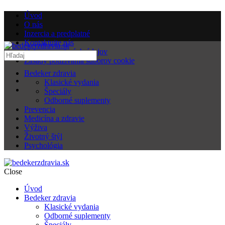
Úvod
O nás
Inzercia a predplatné
Kontaktujte nás
Ochrana osobných údajov
Zásady používania súborov cookie
Bedeker zdravia
Klasické vydania
Špeciály
Odborné suplementy
Prevencia
Medicína a zdravie
Výživa
Životný štýl
Psychológia
Close
Úvod
Bedeker zdravia
Klasické vydania
Odborné suplementy
Špeciály