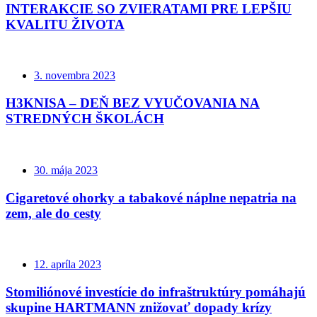
INTERAKCIE SO ZVIERATAMI PRE LEPŠIU
KVALITU ŽIVOTA
3. novembra 2023
H3KNISA – DEŇ BEZ VYUČOVANIA NA
STREDNÝCH ŠKOLÁCH
30. mája 2023
Cigaretové ohorky a tabakové náplne nepatria na
zem, ale do cesty
12. apríla 2023
Stomiliónové investície do infraštruktúry pomáhajú
skupine HARTMANN znižovať dopady krízy