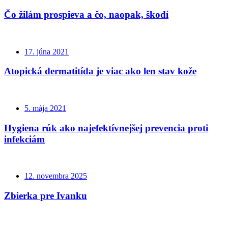
Čo žilám prospieva a čo, naopak, škodí
17. júna 2021
Atopická dermatitída je viac ako len stav kože
5. mája 2021
Hygiena rúk ako najefektívnejšej prevencia proti
infekciám
12. novembra 2025
Zbierka pre Ivanku