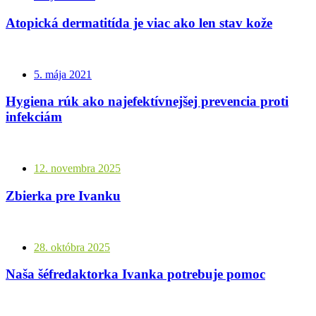
Atopická dermatitída je viac ako len stav kože
5. mája 2021
Hygiena rúk ako najefektívnejšej prevencia proti
infekciám
12. novembra 2025
Zbierka pre Ivanku
28. októbra 2025
Naša šéfredaktorka Ivanka potrebuje pomoc