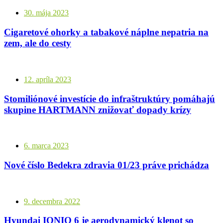
30. mája 2023
Cigaretové ohorky a tabakové náplne nepatria na
zem, ale do cesty
12. apríla 2023
Stomiliónové investície do infraštruktúry pomáhajú
skupine HARTMANN znižovať dopady krízy
6. marca 2023
Nové číslo Bedekra zdravia 01/23 práve prichádza
9. decembra 2022
Hyundai IONIQ 6 je aerodynamický klenot so