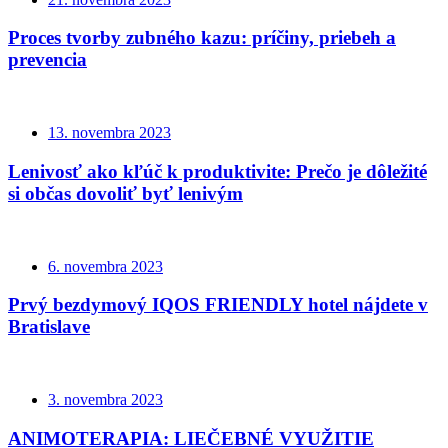
Proces tvorby zubného kazu: príčiny, priebeh a
prevencia
13. novembra 2023
Lenivosť ako kľúč k produktivite: Prečo je dôležité
si občas dovoliť byť lenivým
6. novembra 2023
Prvý bezdymový IQOS FRIENDLY hotel nájdete v
Bratislave
3. novembra 2023
ANIMOTERAPIA: LIEČEBNÉ VYUŽITIE