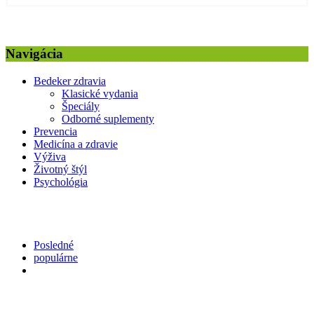
Navigácia
Bedeker zdravia
Klasické vydania
Špeciály
Odborné suplementy
Prevencia
Medicína a zdravie
Výživa
Životný štýl
Psychológia
Posledné
populárne