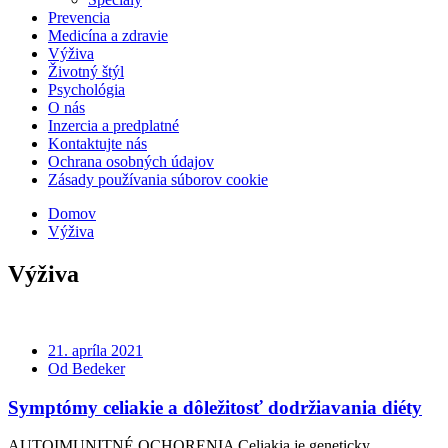
Prevencia
Medicína a zdravie
Výživa
Životný štýl
Psychológia
O nás
Inzercia a predplatné
Kontaktujte nás
Ochrana osobných údajov
Zásady používania súborov cookie
Domov
Výživa
Výživa
21. apríla 2021
Od Bedeker
Symptómy celiakie a dôležitosť dodržiavania diéty
AUTOIMUNITNÉ OCHORENIA Celiakia je geneticky