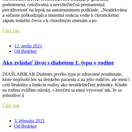
podmienená, celoživotná a nevyliečiteľná permanentná
precitlivenosť na lepok na autoimunitnom podklade. „Neadekvátna
a súčasne poškodzujúca imunitná reakcia vedie k chronickému
zápalu tenkého čreva a k chorobným zmenám a po
Čítaj viac
12. apríla 2021
Od Bedeker
Ako zvládať život s diabetom 1. typu v rodine
DIAŠLABIKÁR Diabetes prvého typu je zdravotné postihnutie,
ktoré nepôsobí len na detského pacienta a na jeho rodičov, ale mení i
celú štruktúru a funkciu rodiny ako neoddeliteľnej jednotky. Kladie
na rodinu zvláštne nároky, s ktorými sa musí vyrovnať tak, že sa
jednotlivé ú
Čítaj viac
3. februára 2021
Od Bedeker