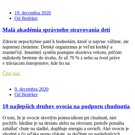
19. decembra 2020
Od Bedeker
Malá akadémia správneho stravovania detí
Zdravie nepochybne patrí k hodnotám, ktoré si najviac vážime, ale
najmenej chránime. Detský organizmus je veľmi krehký a
zraniteľný. Imunitný systém postupne dozrieva vekom, pričom
málokedy berieme do úvahy, že až 70 % z neho sa tvorí práve
v tráviacom ústrojenstve, kde ho na
Čítaj viac
9. decembra 2020
Od Bedeker
10 najlepších druhov ovocia na podporu chudnutia
O tom, že je ovocie skvelým pomocníkom pri chudnutí, niet
pochýb. Ideálne je na desiatu alebo na olovrant, pretože pomáha
zaháňať chute na sladké, doplňuje energiu a osvieži. Aké ovocie je
vhodné a čo vďaka nemu získate, sa dočítate na nasledujúcich