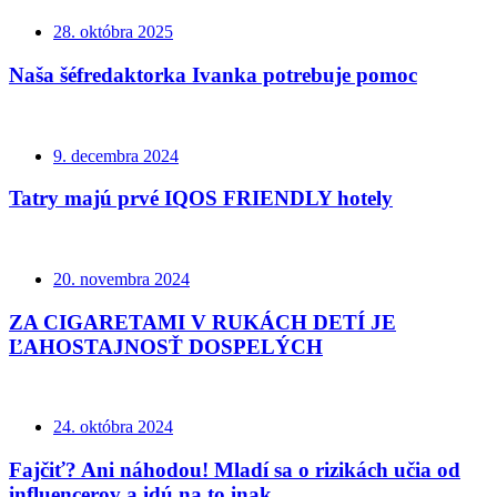
28. októbra 2025
Naša šéfredaktorka Ivanka potrebuje pomoc
9. decembra 2024
Tatry majú prvé IQOS FRIENDLY hotely
20. novembra 2024
ZA CIGARETAMI V RUKÁCH DETÍ JE
ĽAHOSTAJNOSŤ DOSPELÝCH
24. októbra 2024
Fajčiť? Ani náhodou! Mladí sa o rizikách učia od
influencerov a idú na to inak