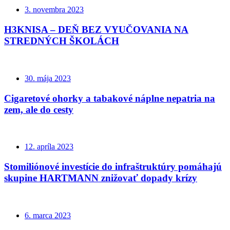
3. novembra 2023
H3KNISA – DEŇ BEZ VYUČOVANIA NA
STREDNÝCH ŠKOLÁCH
30. mája 2023
Cigaretové ohorky a tabakové náplne nepatria na
zem, ale do cesty
12. apríla 2023
Stomiliónové investície do infraštruktúry pomáhajú
skupine HARTMANN znižovať dopady krízy
6. marca 2023