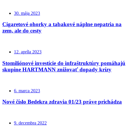
30. mája 2023
Cigaretové ohorky a tabakové náplne nepatria na
zem, ale do cesty
12. apríla 2023
Stomiliónové investície do infraštruktúry pomáhajú
skupine HARTMANN znižovať dopady krízy
6. marca 2023
Nové číslo Bedekra zdravia 01/23 práve prichádza
9. decembra 2022