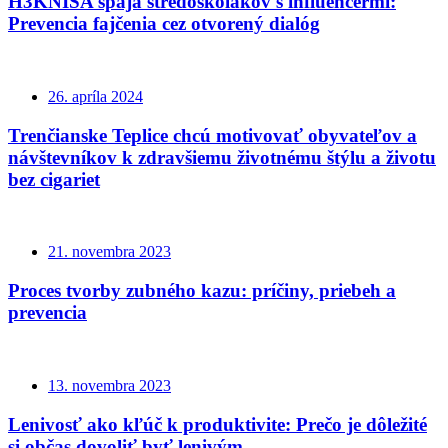
H3KNISA spája stredoškolákov s influencermi:
Prevencia fajčenia cez otvorený dialóg
26. apríla 2024
Trenčianske Teplice chcú motivovať obyvateľov a
návštevníkov k zdravšiemu životnému štýlu a životu
bez cigariet
21. novembra 2023
Proces tvorby zubného kazu: príčiny, priebeh a
prevencia
13. novembra 2023
Lenivosť ako kľúč k produktivite: Prečo je dôležité
si občas dovoliť byť lenivým