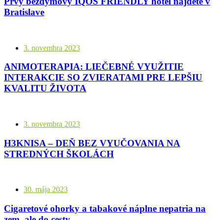
Prvý bezdymový IQOS FRIENDLY hotel nájdete v
Bratislave
3. novembra 2023
ANIMOTERAPIA: LIEČEBNÉ VYUŽITIE
INTERAKCIE SO ZVIERATAMI PRE LEPŠIU
KVALITU ŽIVOTA
3. novembra 2023
H3KNISA – DEŇ BEZ VYUČOVANIA NA
STREDNÝCH ŠKOLÁCH
30. mája 2023
Cigaretové ohorky a tabakové náplne nepatria na
zem, ale do cesty