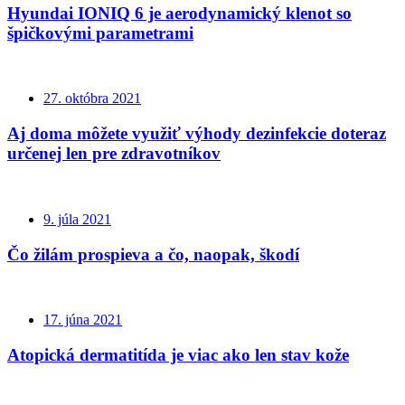
Hyundai IONIQ 6 je aerodynamický klenot so
špičkovými parametrami
27. októbra 2021
Aj doma môžete využiť výhody dezinfekcie doteraz
určenej len pre zdravotníkov
9. júla 2021
Čo žilám prospieva a čo, naopak, škodí
17. júna 2021
Atopická dermatitída je viac ako len stav kože