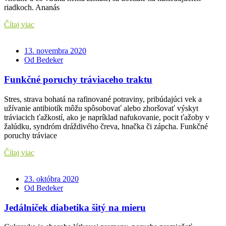
riadkoch. Ananás
Čítaj viac
13. novembra 2020
Od Bedeker
Funkčné poruchy tráviaceho traktu
Stres, strava bohatá na rafinované potraviny, pribúdajúci vek a
užívanie antibiotík môžu spôsobovať alebo zhoršovať výskyt
tráviacich ťažkostí, ako je napríklad nafukovanie, pocit ťažoby v
žalúdku, syndróm dráždivého čreva, hnačka či zápcha. Funkčné
poruchy tráviace
Čítaj viac
23. októbra 2020
Od Bedeker
Jedálniček diabetika šitý na mieru