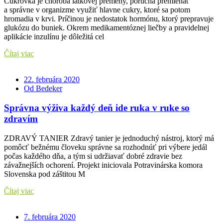
Cukrovka je choroba látkovej premeny, porucha premieňať
a správne v organizme využiť hlavne cukry, ktoré sa potom
hromadia v krvi. Príčinou je nedostatok hormónu, ktorý prepravuje
glukózu do buniek. Okrem medikamentóznej liečby a pravidelnej
aplikácie inzulínu je dôležitá cel
Čítaj viac
22. februára 2020
Od Bedeker
Správna výživa každý deň ide ruka v ruke so
zdravím
ZDRAVÝ TANIER Zdravý tanier je jednoduchý nástroj, ktorý má
pomôcť bežnému človeku správne sa rozhodnúť pri výbere jedál
počas každého dňa, a tým si udržiavať dobré zdravie bez
závažnejších ochorení. Projekt iniciovala Potravinárska komora
Slovenska pod záštitou M
Čítaj viac
7. februára 2020