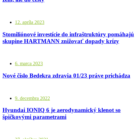
12. apríla 2023
Stomiliónové investície do infraštruktúry pomáhajú
skupine HARTMANN znižovať dopady krízy
6. marca 2023
Nové číslo Bedekra zdravia 01/23 práve prichádza
9. decembra 2022
Hyundai IONIQ 6 je aerodynamický klenot so
špičkovými parametrami