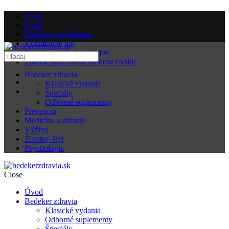
Úvod
O nás
Inzercia a predplatné
Kontaktujte nás
Ochrana osobných údajov
Zásady používania súborov cookie
Bedeker zdravia
Klasické vydania
Špeciály
Odborné suplementy
Prevencia
Medicína a zdravie
Výživa
Životný štýl
Psychológia
Close
Úvod
Bedeker zdravia
Klasické vydania
Odborné suplementy
Špeciály