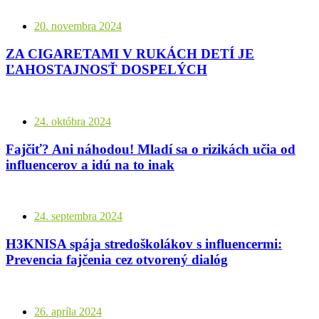
20. novembra 2024
ZA CIGARETAMI V RUKÁCH DETÍ JE
ĽAHOSTAJNOSŤ DOSPELÝCH
24. októbra 2024
Fajčiť? Ani náhodou! Mladí sa o rizikách učia od
influencerov a idú na to inak
24. septembra 2024
H3KNISA spája stredoškolákov s influencermi:
Prevencia fajčenia cez otvorený dialóg
26. apríla 2024