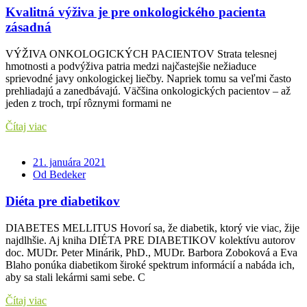
Kvalitná výživa je pre onkologického pacienta
zásadná
VÝŽIVA ONKOLOGICKÝCH PACIENTOV Strata telesnej
hmotnosti a podvýživa patria medzi najčastejšie nežiaduce
sprievodné javy onkologickej liečby. Napriek tomu sa veľmi často
prehliadajú a zanedbávajú. Väčšina onkologických pacientov – až
jeden z troch, trpí rôznymi formami ne
Čítaj viac
21. januára 2021
Od Bedeker
Diéta pre diabetikov
DIABETES MELLITUS Hovorí sa, že diabetik, ktorý vie viac, žije
najdlhšie. Aj kniha DIÉTA PRE DIABETIKOV kolektívu autorov
doc. MUDr. Peter Minárik, PhD., MUDr. Barbora Zoboková a Eva
Blaho ponúka diabetikom široké spektrum informácií a nabáda ich,
aby sa stali lekármi sami sebe. C
Čítaj viac