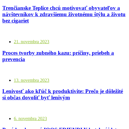
Trenčianske Teplice chcú motivovať obyvateľov a
návštevníkov k zdravšiemu životnému štýlu a životu
bez cigariet
21. novembra 2023
Proces tvorby zubného kazu: príčiny, priebeh a
prevencia
13. novembra 2023
Lenivosť ako kľúč k produktivite: Prečo je dôležité
si občas dovoliť byť lenivým
6. novembra 2023