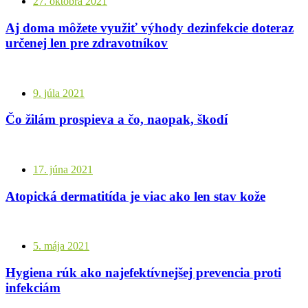
27. októbra 2021
Aj doma môžete využiť výhody dezinfekcie doteraz
určenej len pre zdravotníkov
9. júla 2021
Čo žilám prospieva a čo, naopak, škodí
17. júna 2021
Atopická dermatitída je viac ako len stav kože
5. mája 2021
Hygiena rúk ako najefektívnejšej prevencia proti
infekciám