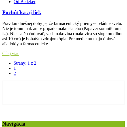
Od Bedeker
Pochúťka aj liek
Pravdou dnešnej doby je, že farmaceutický priemysel vládne svetu.
Nie je tomu inak ani v prípade maku siateho (Papaver somniferum
L.). Niet sa čo čudovať, veď makovina (makovica so stopkou dlhou
asi 10 cm) je bohatým zdrojom ópia. Pre medicínu majú ópiové
alkaloidy a farmaceutické
Čítaj viac
Strany: 1 z 2
1
2
Navigácia