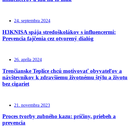
24. septembra 2024
H3KNISA spája stredoškolákov s influencermi:
Prevencia fajčenia cez otvorený dialóg
26. apríla 2024
Trenčianske Teplice chcú motivovať obyvateľov a
návštevníkov k zdravšiemu životnému štýlu a životu
bez cigariet
21. novembra 2023
Proces tvorby zubného kazu: príčiny, priebeh a
prevencia