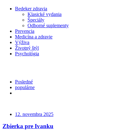
Bedeker zdravia
Klasické vydania
Špeciály
Odborné suplementy
Prevencia
Medicína a zdravie
Výživa
Životný štýl
Psychológia
Posledné
populárne
12. novembra 2025
Zbierka pre Ivanku