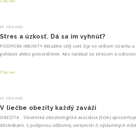
Čítaj viac
22. JÚLA 2022
Stres a úzkosť. Dá sa im vyhnúť?
PODPORA IMUNITY Aktuálne celý svet žije vo veľkom strachu a 
pohlavie alebo presvedčenie. Ako narábať so stresom a úzkosťo
Čítaj viac
21. JÚLA 2022
V liečbe obezity každý zaváži
OBEZITA Slovenská obezitologická asociácia (SOA) upozorňuje,
dôsledkami. S podporou odbornej verejnosti či výskumných inštitú