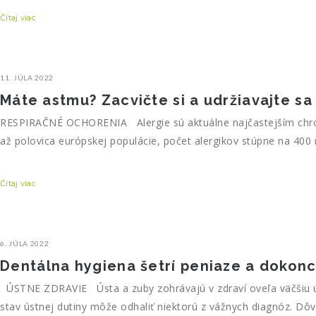
Čítaj viac
11. JÚLA 2022
Máte astmu? Zacvičte si a udržiavajte sa 
RESPIRAČNÉ OCHORENIA Alergie sú aktuálne najčastejším chroni
až polovica európskej populácie, počet alergikov stúpne na 400 
Čítaj viac
6. JÚLA 2022
Dentálna hygiena šetrí peniaze a dokonc
ÚSTNE ZDRAVIE Ústa a zuby zohrávajú v zdraví oveľa väčšiu úl
stav ústnej dutiny môže odhaliť niektorú z vážnych diagnóz. Dô