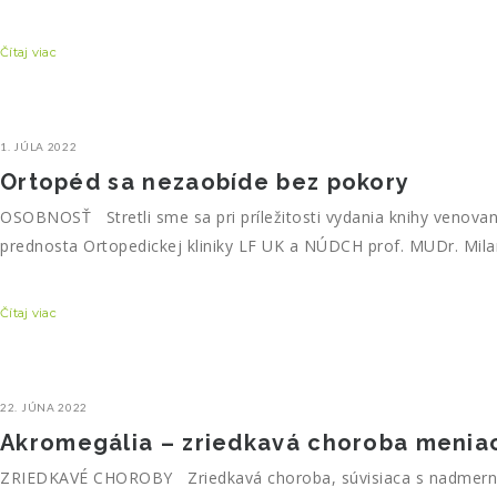
Čítaj viac
1. JÚLA 2022
Ortopéd sa nezaobíde bez pokory
OSOBNOSŤ Stretli sme sa pri príležitosti vydania knihy venovan
prednosta Ortopedickej kliniky LF UK a NÚDCH prof. MUDr. Mil
Čítaj viac
22. JÚNA 2022
Akromegália – zriedkavá choroba menia
ZRIEDKAVÉ CHOROBY Zriedkavá choroba, súvisiaca s nadmernou 