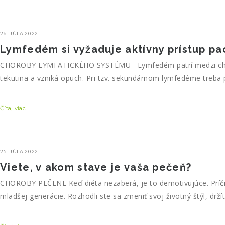
26. JÚLA 2022
Lymfedém si vyžaduje aktívny prístup pac
CHOROBY LYMFATICKÉHO SYSTÉMU Lymfedém patrí medzi chronick
tekutina a vzniká opuch. Pri tzv. sekundárnom lymfedéme treba 
Čítaj viac
25. JÚLA 2022
Viete, v akom stave je vaša pečeň?
CHOROBY PEČENE Keď diéta nezaberá, je to demotivujúce. Príčin
mladšej generácie. Rozhodli ste sa zmeniť svoj životný štýl, drží