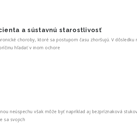
ienta a sústavnú starostlivosť
é choroby, ktoré sa postupom času zhoršujú. V dôsledku nar
príčinu hľadať v inom ochore
ou neúspechu však môže byť napríklad aj bezpríznaková stukova
te sa svojich