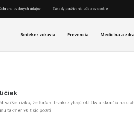
Ochrana osobných údajov
Zásady používania súborov cookie
Bedeker zdravia
Prevencia
Medicína a zdr
ličiek
čšie riziko, že ľuďom trvalo zlyhajú obličky a skončia na dialý
nu takmer 90-tisíc pozití