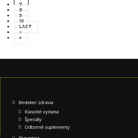
7
8
9
10
LAST
«
»
Bedeker zdravia
Klasické vydania
Špeciály
Odborné suplementy
Prevencia