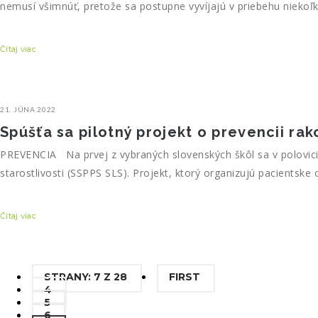
nemusí všimnúť, pretože sa postupne vyvíjajú v priebehu nieko
Čítaj viac
21. JÚNA 2022
Spúšťa sa pilotný projekt o prevencii rak
PREVENCIA Na prvej z vybraných slovenských škôl sa v polovici jú
starostlivosti (SSPPS SLS). Projekt, ktorý organizujú pacientske 
Čítaj viac
STRANY: 7 Z 28
FIRST
4
5
6