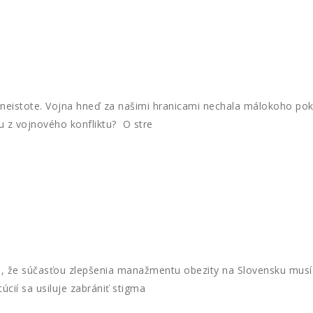
neistote. Vojna hneď za našimi hranicami nechala málokoho pok
u z vojnového konfliktu? O stre
 že súčasťou zlepšenia manažmentu obezity na Slovensku musí 
cií sa usiluje zabrániť stigma