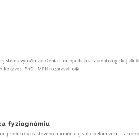
ej stému výročiu založenia I. ortopedicko-traumatologickej klin
an Kokavec, PhD., MPH rozprávali o�
ca fyziognómiu
produkciou rastového hormónu aj v dospelom veku – akromegáli