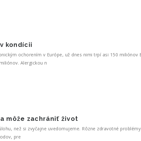
v kondícii
ckým ochorením v Európe, už dnes nimi trpí asi 150 miliónov E
miliónov. Alergickou n
a môže zachrániť život
ohu, než si zvyčajne uvedomujeme. Rôzne zdravotné problémy m
vodov, pre