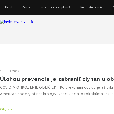
Úvod
O nás
Inzercia a predplatné
Kontaktujte nás
28. JÚLA 2022
Úlohou prevencie je zabrániť zlyhaniu ob
COVID A OHROZENIE OBLIČIEK Po prekonaní covidu je až trikrát vä
American society of nephrology. Vedci viac ako rok skúmali skupi
Čítaj viac