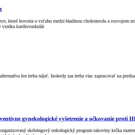
t
hovoria o vzťahu medzi hladinou cholesterolu a rozvojom srdco
e vzniku kardiovaskulár
i alternatívu len treba nájsť. Inokedy zas treba viac zapracovať na pre
eventívne gynekologické vyšetrenie a očkovanie proti 
ovaný skríningový onkologický program rakoviny krčka maternice, 