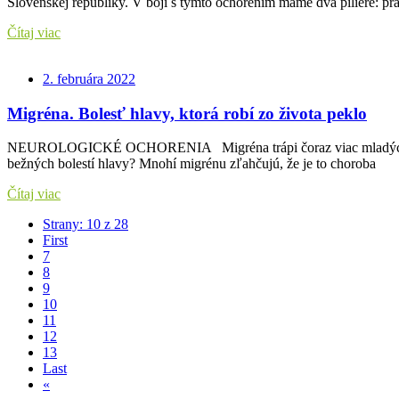
Slovenskej republiky. V boji s týmto ochorením máme dva piliere: pr
Čítaj viac
2. februára 2022
Migréna. Bolesť hlavy, ktorá robí zo života peklo
NEUROLOGICKÉ OCHORENIA Migréna trápi čoraz viac mladých ľudí. Môž
bežných bolestí hlavy? Mnohí migrénu zľahčujú, že je to choroba
Čítaj viac
Strany: 10 z 28
First
7
8
9
10
11
12
13
Last
«