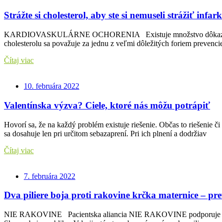
Strážte si cholesterol, aby ste si nemuseli strážiť infark
KARDIOVASKULÁRNE OCHORENIA Existuje množstvo dôkazov, ktoré 
cholesterolu sa považuje za jednu z veľmi dôležitých foriem prevenci
Čítaj viac
10. februára 2022
Valentínska výzva? Ciele, ktoré nás môžu potrápiť
Hovorí sa, že na každý problém existuje riešenie. Občas to riešenie č
sa dosahuje len pri určitom sebazaprení. Pri ich plnení a dodržiav
Čítaj viac
7. februára 2022
Dva piliere boja proti rakovine krčka maternice – pr
NIE RAKOVINE Pacientska aliancia NIE RAKOVINE podporuje organiz