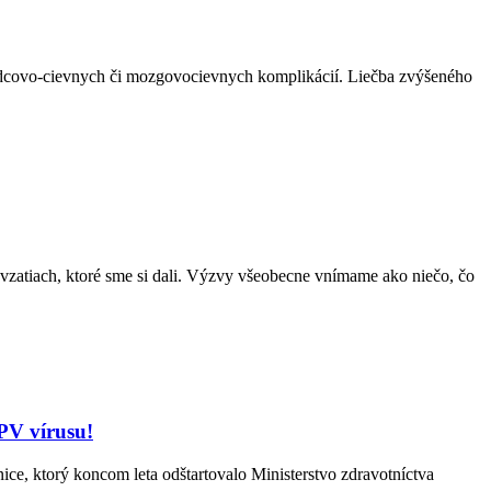
vo-cievnych či mozgovocievnych komplikácií. Liečba zvýšeného
dsavzatiach, ktoré sme si dali. Výzvy všeobecne vnímame ako niečo, čo
HPV vírusu!
ktorý koncom leta odštartovalo Ministerstvo zdravotníctva