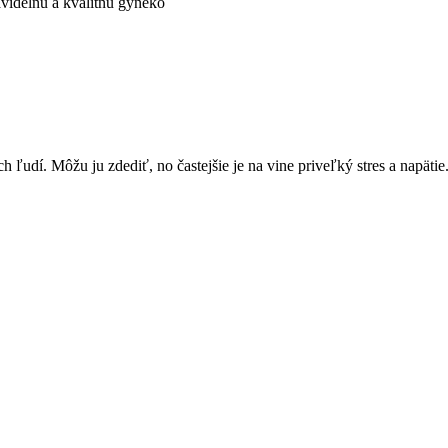
avidelnú a kvalitnú gyneko
u ju zdediť, no častejšie je na vine priveľký stres a napätie. Por