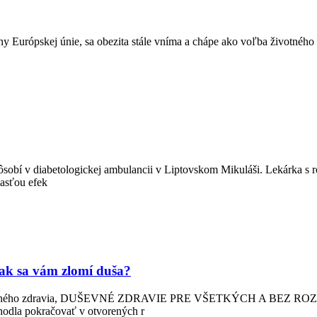
rópskej únie, sa obezita stále vníma a chápe ako voľba životného št
í v diabetologickej ambulancii v Liptovskom Mikuláši. Lekárka s ro
asťou efek
 ak sa vám zlomí duša?
ho zdravia, DUŠEVNÉ ZDRAVIE PRE VŠETKÝCH A BEZ ROZDIELOV, s
odla pokračovať v otvorených r