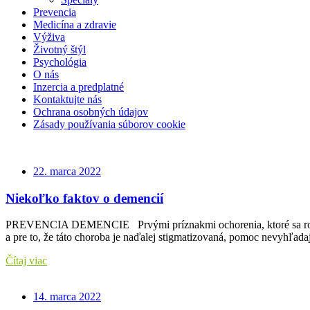
Prevencia
Medicína a zdravie
Výživa
Životný štýl
Psychológia
O nás
Inzercia a predplatné
Kontaktujte nás
Ochrana osobných údajov
Zásady používania súborov cookie
22. marca 2022
Niekoľko faktov o demencií
PREVENCIA DEMENCIE Prvými príznakmi ochorenia, ktoré sa rozvíjal
a pre to, že táto choroba je naďalej stigmatizovaná, pomoc nevyhľada
Čítaj viac
14. marca 2022