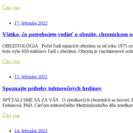
Čítaj viac
17. februára 2022
Všetko, čo potrebujete vedieť o obezite, chronickom 
OBEZITOLÓGIA Počet ľudí trpiacich obezitou sa od roku 1975 celosv
bolo vyše 650 miliónov ľudí s obezitou. Obezita je viacfaktorové oc
Čítaj viac
15. februára 2022
Spoznajte príbehy tohtoročných hrdinov
SPÝTALI SME SA ZA VÁS O zriedkavých chorobách sa hovorí, že je ic
Foltánová, PhD. Cieľom tohtoročného Medzinárodného dňa zriedka
Čítaj viac
14. februára 2022