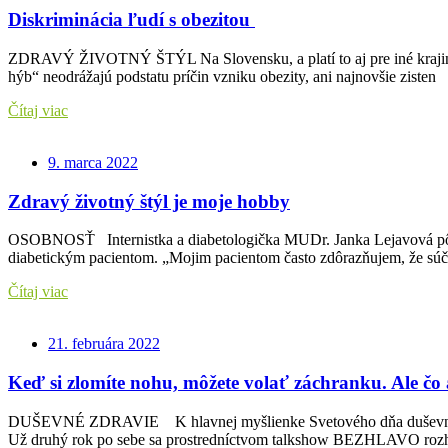
Diskriminácia ľudí s obezitou
ZDRAVÝ ŽIVOTNÝ ŠTÝL Na Slovensku, a platí to aj pre iné krajiny Eu
hýb“ neodrážajú podstatu príčin vzniku obezity, ani najnovšie zisten
Čítaj viac
9. marca 2022
Zdravý životný štýl je moje hobby
OSOBNOSŤ Internistka a diabetologička MUDr. Janka Lejavová pôsob
diabetickým pacientom. „Mojim pacientom často zdôrazňujem, že súč
Čítaj viac
21. februára 2022
Keď si zlomíte nohu, môžete volať záchranku. Ale čo
DUŠEVNÉ ZDRAVIE K hlavnej myšlienke Svetového dňa duševné
Už druhý rok po sebe sa prostredníctvom talkshow BEZHLAVO rozh