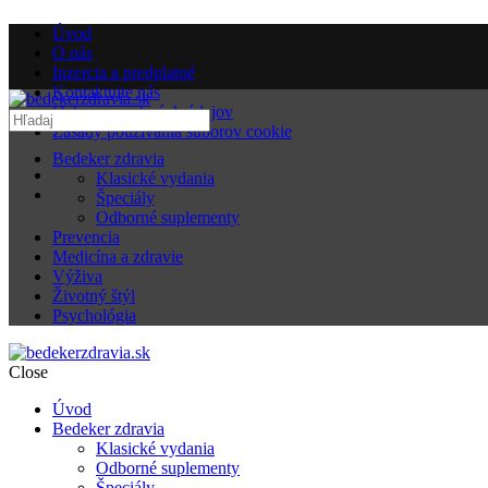
Úvod
O nás
Inzercia a predplatné
Kontaktujte nás
Ochrana osobných údajov
Zásady používania súborov cookie
Bedeker zdravia
Klasické vydania
Špeciály
Odborné suplementy
Prevencia
Medicína a zdravie
Výživa
Životný štýl
Psychológia
Close
Úvod
Bedeker zdravia
Klasické vydania
Odborné suplementy
Špeciály