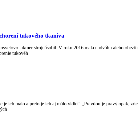
ochorení tukového tkaniva
etovo takmer strojnásobil. V roku 2016 mala nadváhu alebo obezitu v
horenie tukovéh
h málo a preto je ich aj málo vidieť. „Pravdou je pravý opak, zrie
vých