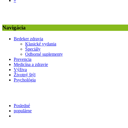
»
Navigácia
Bedeker zdravia
Klasické vydania
Špeciály
Odborné suplementy
Prevencia
Medicína a zdravie
Výživa
Životný štýl
Psychológia
Posledné
populárne