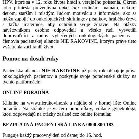
HPV, ktoré sa v 12. roku života hradí z verejného poistenia. Okrem
toho priniesla preventívna
onko tour
rodinám, mamám, ockom,
deťom, starším i mladým ľuďom motiváciu a informácie, ako sa
môžu zapojiť do onkologických skríningov prsníkov, hrubého čreva
a krčka maternice, aby ochránili svoje zdravie. Na otázky
návštevníkom osobne odpovedali a všetko radi vysvetlili
dobrovoľníci z radov vyliečených onkologických pacientov –
členovia pacientskej aliancie NIE RAKOVINE, ktorým práve tieto
vyšetrenia zachránili život.
Pomoc na dosah ruky
Pacientska aliancia
NIE RAKOVINE
už piaty rok obhajuje práva
onkologických pacientov a poskytuje svoje poradenské služby na
týchto platformách:
ONLINE PORADŇA
Kliknite na www.nierakovine.sk a nájdite si v hornej lište Online
poradňu. Na stránke je viacero odborníkov, vrátane gynekológa,
ktorí odpovedajú na otázky zaslané cez online formulár.
BEZPLATNÁ PACIENTSKÁ LINKA 0800 800 183
Funguje každý pracovný deň od ôsmej do 16. hod.