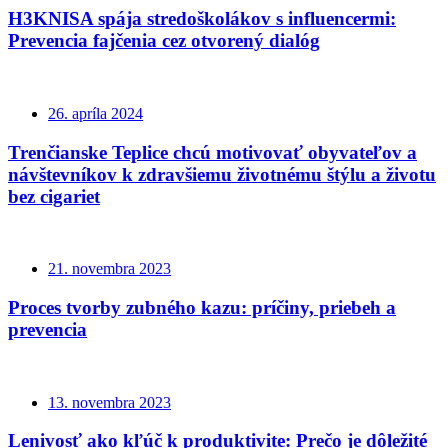
H3KNISA spája stredoškolákov s influencermi:
Prevencia fajčenia cez otvorený dialóg
26. apríla 2024
Trenčianske Teplice chcú motivovať obyvateľov a
návštevníkov k zdravšiemu životnému štýlu a životu
bez cigariet
21. novembra 2023
Proces tvorby zubného kazu: príčiny, priebeh a
prevencia
13. novembra 2023
Lenivosť ako kľúč k produktivite: Prečo je dôležité