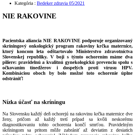
Kategória :
Bedeker zdravia 05/2021
NIE RAKOVINE
Pacientska aliancia
NIE RAKOVINE
podporuje organizovaný
skríningový onkologický program rakoviny krčka maternice,
ktorý koncom leta odštartovalo Ministerstvo zdravotníctva
Slovenskej republiky.
V boji s týmto ochorením máme dva
piliere: pravidelnú a kvalitnú gynekologickú prevenciu spolu s
očkovaním tínedžerov i dospelých proti vírusu HPV.
Kombináciou oboch by bolo možné toto ochorenie úplne
odstrániť!
Nízka účasť na skríningu
Na Slovensku každý deň ochorejú na rakovinu krčka maternice dve
ženy, pričom až každý tretí prípad sa kvôli neskorému
diagnostikovaniu tohto ochorenia končí smrťou. Pravidelným
skríningom sa pritom môže zabrániť až deviatim z desiatich