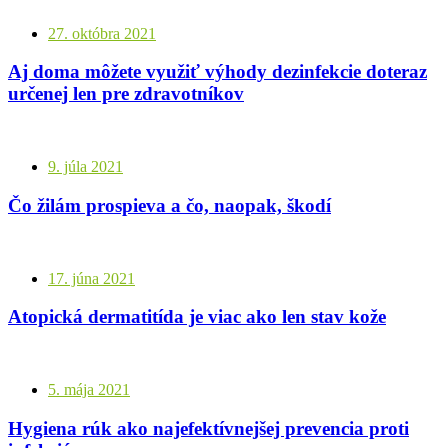
27. októbra 2021
Aj doma môžete využiť výhody dezinfekcie doteraz
určenej len pre zdravotníkov
9. júla 2021
Čo žilám prospieva a čo, naopak, škodí
17. júna 2021
Atopická dermatitída je viac ako len stav kože
5. mája 2021
Hygiena rúk ako najefektívnejšej prevencia proti