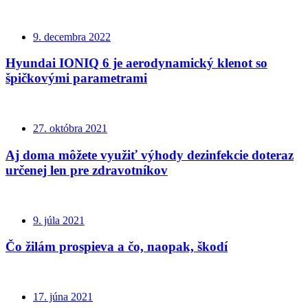
9. decembra 2022
Hyundai IONIQ 6 je aerodynamický klenot so
špičkovými parametrami
27. októbra 2021
Aj doma môžete využiť výhody dezinfekcie doteraz
určenej len pre zdravotníkov
9. júla 2021
Čo žilám prospieva a čo, naopak, škodí
17. júna 2021