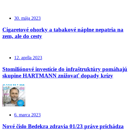
30. mája 2023
Cigaretové ohorky a tabakové náplne nepatria na
zem, ale do cesty
12. apríla 2023
Stomiliónové investície do infraštruktúry pomáhajú
skupine HARTMANN znižovať dopady krízy
6. marca 2023
Nové číslo Bedekra zdravia 01/23 práve prichádza