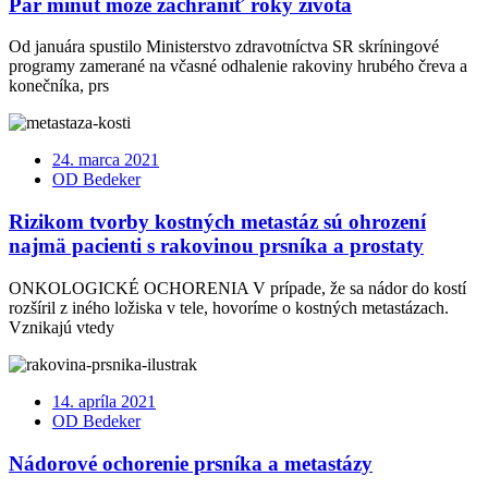
Pár minút môže zachrániť roky života
Od januára spustilo Ministerstvo zdravotníctva SR skríningové
programy zamerané na včasné odhalenie rakoviny hrubého čreva a
konečníka, prs
24. marca 2021
OD Bedeker
Rizikom tvorby kostných metastáz sú ohrození
najmä pacienti s rakovinou prsníka a prostaty
ONKOLOGICKÉ OCHORENIA V prípade, že sa nádor do kostí
rozšíril z iného ložiska v tele, hovoríme o kostných metastázach.
Vznikajú vtedy
14. apríla 2021
OD Bedeker
Nádorové ochorenie prsníka a metastázy