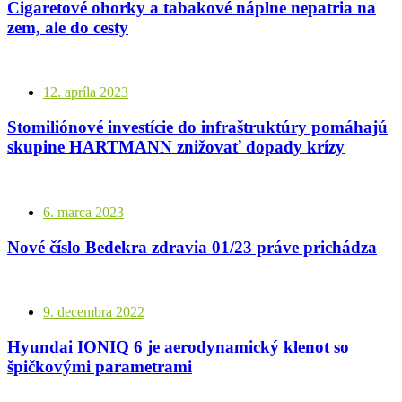
Cigaretové ohorky a tabakové náplne nepatria na
zem, ale do cesty
12. apríla 2023
Stomiliónové investície do infraštruktúry pomáhajú
skupine HARTMANN znižovať dopady krízy
6. marca 2023
Nové číslo Bedekra zdravia 01/23 práve prichádza
9. decembra 2022
Hyundai IONIQ 6 je aerodynamický klenot so
špičkovými parametrami