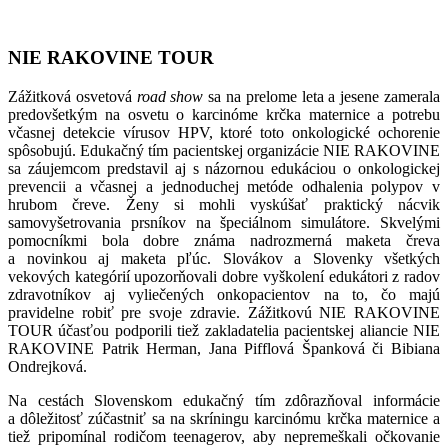
NIE RAKOVINE TOUR
Zážitková osvetová
road show
sa na prelome leta a jesene zamerala
predovšetkým na osvetu o karcinóme krčka maternice a potrebu
včasnej detekcie vírusov HPV, ktoré toto onkologické ochorenie
spôsobujú. Edukačný tím pacientskej organizácie NIE RAKOVINE
sa záujemcom predstavil aj s názornou edukáciou o onkologickej
prevencii a včasnej a jednoduchej metóde odhalenia polypov v
hrubom čreve. Ženy si mohli vyskúšať praktický nácvik
samovyšetrovania prsníkov na špeciálnom simulátore. Skvelými
pomocníkmi bola dobre známa nadrozmerná maketa čreva
a novinkou aj maketa pľúc. Slovákov a Slovenky všetkých
vekových kategórií upozorňovali dobre vyškolení edukátori z radov
zdravotníkov aj vyliečených onkopacientov na to, čo majú
pravidelne robiť pre svoje zdravie. Zážitkovú NIE RAKOVINE
TOUR účasťou podporili tiež zakladatelia pacientskej aliancie NIE
RAKOVINE Patrik Herman, Jana Pifflová Španková či Bibiana
Ondrejková.
Na cestách Slovenskom edukačný tím zdôrazňoval informácie
a dôležitosť zúčastniť sa na skríningu karcinómu krčka maternice a
tiež pripomínal rodičom teenagerov, aby nepremeškali očkovanie