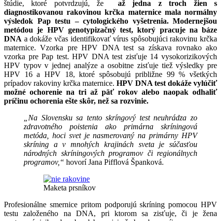
štúdie, ktoré potvrdzujú, že
až jedna z troch žien s
diagnostikovanou rakovinou krčka maternice mala normálny
výsledok Pap testu – cytologického vyšetrenia. Modernejšou
metódou je HPV genotypizačný test, ktorý pracuje na báze
DNA
a dokáže včas identifikovať vírus spôsobujúci rakovinu krčka
maternice. Vzorka pre HPV DNA test sa získava rovnako ako
vzorka pre Pap test. HPV DNA test zisťuje 14 vysokorizikových
HPV typov v jednej analýze a osobitne zisťuje tiež výsledky pre
HPV 16 a HPV 18, ktoré spôsobujú približne 99 % všetkých
prípadov rakoviny krčka maternice.
HPV DNA test dokáže vylúčiť
možné ochorenie na tri až päť rokov alebo naopak odhaliť
príčinu ochorenia ešte skôr, než sa rozvinie.
„Na Slovensku sa tento skríngový test neuhrádza zo
zdravotného poistenia ako primárna skríningová
metóda, hoci svet je nasmerovaný na primárny HPV
skríning a v mnohých krajinách sveta je súčasťou
národných skríningových programov či regionálnych
programov,“
hovorí Jana Pifflová Španková.
Maketa prsníkov
Profesionálne smernice pritom podporujú skríning pomocou HPV
testu založeného na DNA, pri ktorom sa zisťuje, či je žena