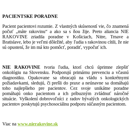
PACIENTSKE PORADNE
Pacient pacientovi rozumie. Z vlastných skúseností vie, čo znamená
počuť „máte rakovinu“ a ako sa s ňou žije. Preto aliancia NIE
RAKOVINE zriadila poradne v Košiciach, Nitre, Trnave a
Bratislave, lebo je veľmi dôležité, aby ľudia s rakovinou cítili, že nie
sú opustení, že im má kto pomôcť, poradiť, vypočuť ich.
NIE RAKOVINE
tvoria ľudia, ktorí chcú úprimne zlepšiť
onkológiu na Slovensku. Podporujú primárnu prevenciu a včasnú
diagnostiku. Opakovane sa obracajú na vládu s konkrétnymi
požiadavkami, sledujú, či prešli do praxe a neúnavne sa domáhajú
toho najlepšieho pre pacientov. Cez svoje unikátne poradne
pomáhajú onko pacientom a ich príbuzným zvládnuť náročné
situácie. Vyškolení dobrovoľníci z radov bývalých onkologických
pacientov poskytujú psychosociálnu podporu súčasným pacientom.
Viac na
www.nierakovine.sk