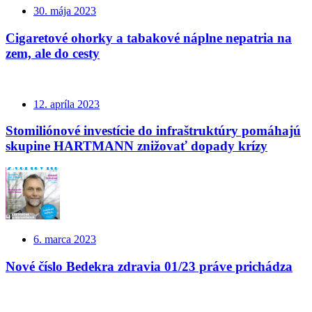
30. mája 2023
Cigaretové ohorky a tabakové náplne nepatria na
zem, ale do cesty
12. apríla 2023
Stomiliónové investície do infraštruktúry pomáhajú
skupine HARTMANN znižovať dopady krízy
6. marca 2023
Nové číslo Bedekra zdravia 01/23 práve prichádza