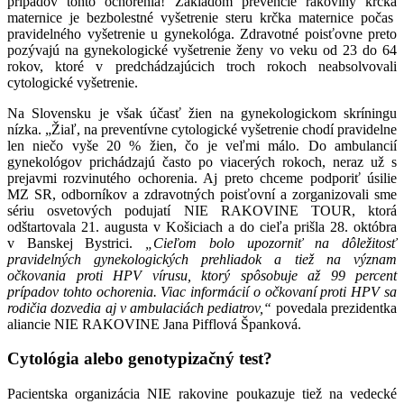
prípadov tohto ochorenia! Základom prevencie rakoviny krčka
maternice je bezbolestné vyšetrenie steru krčka maternice počas
pravidelného vyšetrenie u gynekológa. Zdravotné poisťovne preto
pozývajú na gynekologické vyšetrenie ženy vo veku od 23 do 64
rokov, ktoré v predchádzajúcich troch rokoch neabsolvovali
cytologické vyšetrenie.
Na Slovensku je však účasť žien na gynekologickom skríningu
nízka. „Žiaľ, na preventívne cytologické vyšetrenie chodí pravidelne
len niečo vyše 20 % žien, čo je veľmi málo. Do ambulancií
gynekológov prichádzajú často po viacerých rokoch, neraz už s
prejavmi rozvinutého ochorenia. Aj preto chceme podporiť úsilie
MZ SR, odborníkov a zdravotných poisťovní a zorganizovali sme
sériu osvetových podujatí NIE RAKOVINE TOUR, ktorá
odštartovala 21. augusta v Košiciach a do cieľa prišla 28. októbra
v Banskej Bystrici.
„Cieľom bolo upozorniť na dôležitosť
pravidelných gynekologických prehliadok a tiež na význam
očkovania proti HPV vírusu, ktorý spôsobuje až 99 percent
prípadov tohto ochorenia. Viac informácií o očkovaní proti HPV sa
rodičia dozvedia aj v ambulaciách pediatrov,“
povedala prezidentka
aliancie NIE RAKOVINE Jana Pifflová Španková.
Cytológia alebo genotypizačný test?
Pacientska organizácia NIE rakovine poukazuje tiež na vedecké