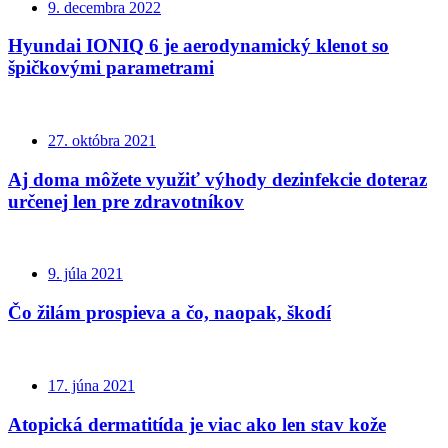
9. decembra 2022
Hyundai IONIQ 6 je aerodynamický klenot so
špičkovými parametrami
27. októbra 2021
Aj doma môžete využiť výhody dezinfekcie doteraz
určenej len pre zdravotníkov
9. júla 2021
Čo žilám prospieva a čo, naopak, škodí
17. júna 2021
Atopická dermatitída je viac ako len stav kože