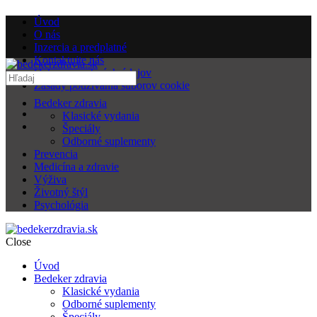
Úvod
O nás
Inzercia a predplatné
Kontaktujte nás
Ochrana osobných údajov
Zásady používania súborov cookie
Bedeker zdravia
Klasické vydania
Špeciály
Odborné suplementy
Prevencia
Medicína a zdravie
Výživa
Životný štýl
Psychológia
Close
Úvod
Bedeker zdravia
Klasické vydania
Odborné suplementy
Špeciály