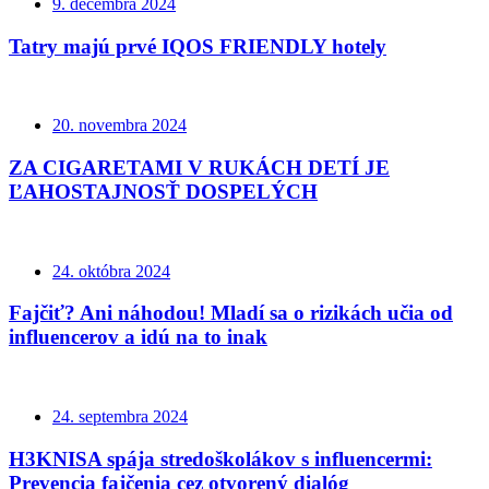
9. decembra 2024
Tatry majú prvé IQOS FRIENDLY hotely
20. novembra 2024
ZA CIGARETAMI V RUKÁCH DETÍ JE
ĽAHOSTAJNOSŤ DOSPELÝCH
24. októbra 2024
Fajčiť? Ani náhodou! Mladí sa o rizikách učia od
influencerov a idú na to inak
24. septembra 2024
H3KNISA spája stredoškolákov s influencermi:
Prevencia fajčenia cez otvorený dialóg