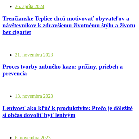
26. apríla 2024
Trenčianske Teplice chcú motivovať obyvateľov a
návštevníkov k zdravšiemu životnému štýlu a životu
bez cigariet
21. novembra 2023
Proces tvorby zubného kazu: príčiny, priebeh a
prevencia
13. novembra 2023
Lenivosť ako kľúč k produktivite: Prečo je dôležité
si občas dovoliť byť lenivým
6. novembra 2023