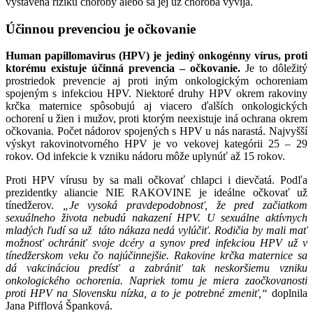
vystavená riziku choroby alebo sa jej už choroba vyvíja.
Účinnou prevenciou je očkovanie
Human papillomavirus (HPV) je jediný onkogénny vírus, proti
ktorému existuje účinná prevencia – očkovanie.
Je to dôležitý
prostriedok prevencie aj proti iným onkologickým ochoreniam
spojeným s infekciou HPV. Niektoré druhy HPV okrem rakoviny
krčka maternice spôsobujú aj viacero ďalších onkologických
ochorení u žien i mužov, proti ktorým neexistuje iná ochrana okrem
očkovania. Počet nádorov spojených s HPV u nás narastá. Najvyšší
výskyt rakovinotvorného HPV je vo vekovej kategórii 25 – 29
rokov. Od infekcie k vzniku nádoru môže uplynúť až 15 rokov.
Proti HPV vírusu by sa mali očkovať chlapci i dievčatá. Podľa
prezidentky aliancie NIE RAKOVINE je ideálne očkovať už
tínedžerov.
„Je vysoká pravdepodobnosť, že pred začiatkom
sexuálneho života nebudú nakazení HPV. U sexuálne aktívnych
mladých ľudí sa už táto nákaza nedá vylúčiť. Rodičia by mali mať
možnosť ochrániť svoje dcéry a synov pred infekciou HPV už v
tínedžerskom veku čo najúčinnejšie. Rakovine krčka maternice sa
dá vakcináciou predísť a zabrániť tak neskoršiemu vzniku
onkologického ochorenia. Napriek tomu je miera zaočkovanosti
proti HPV na Slovensku nízka, a to je potrebné zmeniť,“
doplnila
Jana Pifflová Španková.