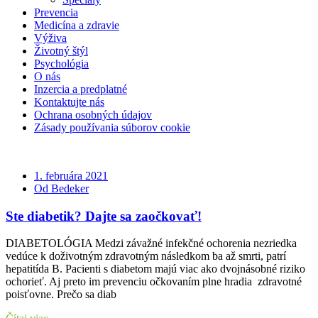
Prevencia
Medicína a zdravie
Výživa
Životný štýl
Psychológia
O nás
Inzercia a predplatné
Kontaktujte nás
Ochrana osobných údajov
Zásady používania súborov cookie
1. februára 2021
Od Bedeker
Ste diabetik? Dajte sa zaočkovať!
DIABETOLÓGIA Medzi závažné infekčné ochorenia nezriedka
vedúce k doživotným zdravotným následkom ba až smrti, patrí
hepatitída B. Pacienti s diabetom majú viac ako dvojnásobné riziko
ochorieť. Aj preto im prevenciu očkovaním plne hradia zdravotné
poisťovne. Prečo sa diab