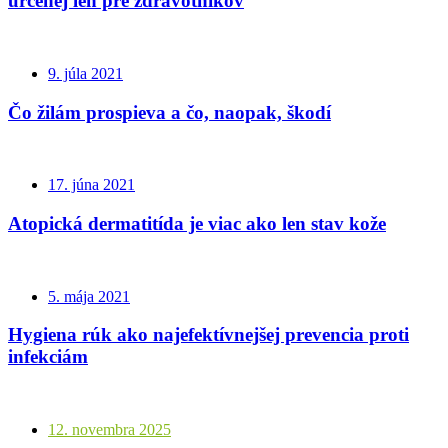
určenej len pre zdravotníkov
9. júla 2021
Čo žilám prospieva a čo, naopak, škodí
17. júna 2021
Atopická dermatitída je viac ako len stav kože
5. mája 2021
Hygiena rúk ako najefektívnejšej prevencia proti
infekciám
12. novembra 2025