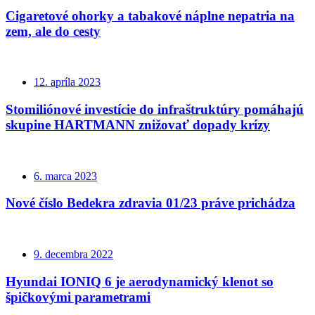
Cigaretové ohorky a tabakové náplne nepatria na
zem, ale do cesty
12. apríla 2023
Stomiliónové investície do infraštruktúry pomáhajú
skupine HARTMANN znižovať dopady krízy
6. marca 2023
Nové číslo Bedekra zdravia 01/23 práve prichádza
9. decembra 2022
Hyundai IONIQ 6 je aerodynamický klenot so
špičkovými parametrami