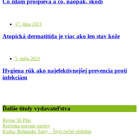
Čo žilám prospieva a čo, naopak, škodí
17. júna 2021
Atopická dermatitída je viac ako len stav kože
5. mája 2021
Hygiena rúk ako najefektívnejšej prevencia proti
infekciám
Ďalšie tituly vydavateľstva
Revue 50 Plus
Ročenka energie európy
Kniha: Belianske Tatry – Štyri ročné obdobia