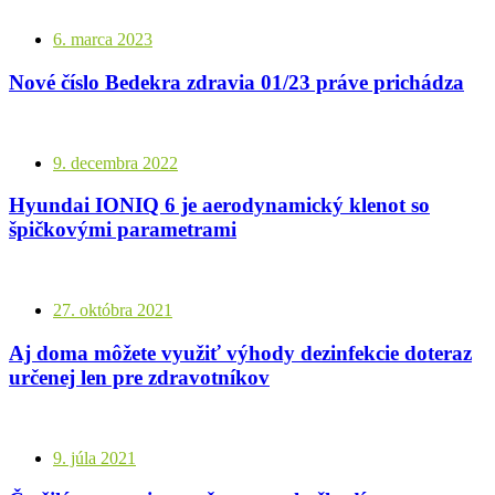
6. marca 2023
Nové číslo Bedekra zdravia 01/23 práve prichádza
9. decembra 2022
Hyundai IONIQ 6 je aerodynamický klenot so
špičkovými parametrami
27. októbra 2021
Aj doma môžete využiť výhody dezinfekcie doteraz
určenej len pre zdravotníkov
9. júla 2021