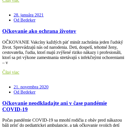
Čítaj viac
28. januára 2021
Od Bedeker
Očkovanie ako ochrana životov
OČKOVANIE Vakcíny každých päť minút zachránia jeden ľudský
život. Sprevádzajú nás od narodenia. Deti, dospelí, tehotné ženy,
cestovatelia, ľudia, ktorí majú zvýšené riziko nákazy i profesionáli,
ktorí sa pri výkone zamestnania stretávajú s infekčnými ochoreniami
– v
Čítaj viac
21. novembra 2020
Od Bedeker
Očkovanie neodkladajte ani v čase pandémie
COVID-19
Počas pandémie COVID-19 sa mnohí rodičia z obáv pred nákazou
báli prísť do pediatrickej ambulancie, a tak očkovanie svojich detí