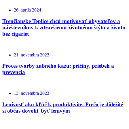
26. apríla 2024
Trenčianske Teplice chcú motivovať obyvateľov a
návštevníkov k zdravšiemu životnému štýlu a životu
bez cigariet
21. novembra 2023
Proces tvorby zubného kazu: príčiny, priebeh a
prevencia
13. novembra 2023
Lenivosť ako kľúč k produktivite: Prečo je dôležité
si občas dovoliť byť lenivým