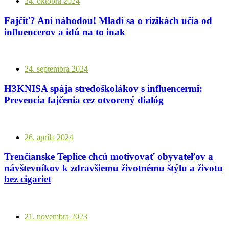
24. októbra 2024
Fajčiť? Ani náhodou! Mladí sa o rizikách učia od
influencerov a idú na to inak
24. septembra 2024
H3KNISA spája stredoškolákov s influencermi:
Prevencia fajčenia cez otvorený dialóg
26. apríla 2024
Trenčianske Teplice chcú motivovať obyvateľov a
návštevníkov k zdravšiemu životnému štýlu a životu
bez cigariet
21. novembra 2023