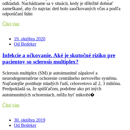
odkladali. Nachádzame sa v situácii, kedy je dôležité dohnať
zameškané, aby čo najviac detí bolo zaočkovaných včas a podľa
odporúčaní štátn
Čítaj viac
19. októbra 2020
Od Bedeker
Infekcie a očkovanie. Aké je skutočné riziko pre
pacientov so sclerosis multiplex?
Sclerosis multiplex (SM) je autoimunitné zápalové a
neurodegeneratívne ochorenie centrálneho nervového systému.
Najčastejšie postihuje mladých ľudí, celosvetovo až 2, 3 milióna.
Predpokladá sa, že spúšťačom, podobne ako pri iných
autoimunitných ochoreniach, môžu byť mikrobi�
Čítaj viac
30. októbra 2019
Od Bedeker