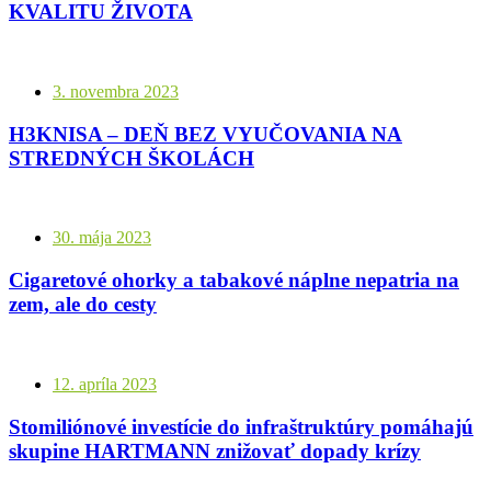
KVALITU ŽIVOTA
3. novembra 2023
H3KNISA – DEŇ BEZ VYUČOVANIA NA
STREDNÝCH ŠKOLÁCH
30. mája 2023
Cigaretové ohorky a tabakové náplne nepatria na
zem, ale do cesty
12. apríla 2023
Stomiliónové investície do infraštruktúry pomáhajú
skupine HARTMANN znižovať dopady krízy