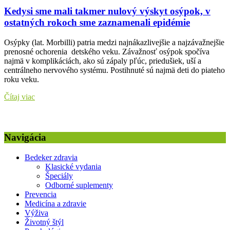
Kedysi sme mali takmer nulový výskyt osýpok, v
ostatných rokoch sme zaznamenali epidémie
Osýpky (lat. Morbilli) patria medzi najnákazlivejšie a najzávažnejšie
prenosné ochorenia detského veku. Závažnosť osýpok spočíva
najmä v komplikáciách, ako sú zápaly pľúc, priedušiek, uší a
centrálneho nervového systému. Postihnuté sú najmä deti do piateho
roku veku.
Čítaj viac
Navigácia
Bedeker zdravia
Klasické vydania
Špeciály
Odborné suplementy
Prevencia
Medicína a zdravie
Výživa
Životný štýl