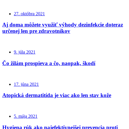
27. októbra 2021
Aj doma môžete využiť výhody dezinfekcie doteraz
určenej len pre zdravotníkov
9. júla 2021
Čo žilám prospieva a čo, naopak, škodí
17. júna 2021
Atopická dermatitída je viac ako len stav kože
5. mája 2021
Hygiena rúk ako najefektívnejšej prevencia proti