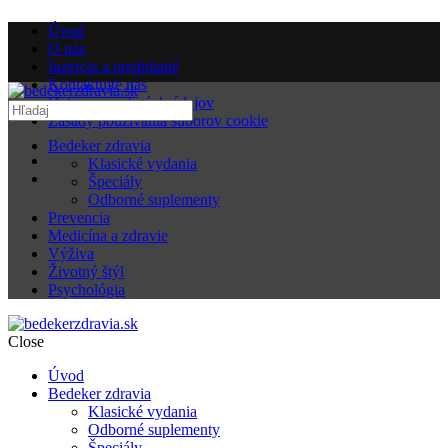
Úvod
O nás
Inzercia a predplatné
Kontaktujte nás
Ochrana osobných údajov
Zásady používania súborov cookie
Bedeker zdravia
Klasické vydania
Špeciály
Odborné suplementy
Prevencia
Medicína a zdravie
Výživa
Životný štýl
Psychológia
Close
Úvod
Bedeker zdravia
Klasické vydania
Odborné suplementy
Špeciály