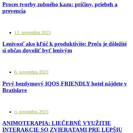
Proces tvorby zubného kazu: príčiny, priebeh a
prevencia
13. novembra 2023
Lenivosť ako kľúč k produktivite: Prečo je dôležité
si občas dovoliť byť lenivým
6. novembra 2023
Prvý bezdymový IQOS FRIENDLY hotel nájdete v
Bratislave
3. novembra 2023
ANIMOTERAPIA: LIEČEBNÉ VYUŽITIE
INTERAKCIE SO ZVIERATAMI PRE LEPŠIU