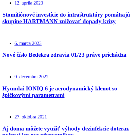
12. apríla 2023
Stomiliónové investície do infraštruktúry pomáhajú
skupine HARTMANN znižovať dopady krízy
6. marca 2023
Nové číslo Bedekra zdravia 01/23 práve prichádza
9. decembra 2022
Hyundai IONIQ 6 je aerodynamický klenot so
špičkovými parametrami
27. októbra 2021
Aj doma môžete využiť výhody dezinfekcie doteraz