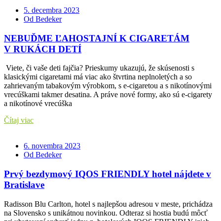
5. decembra 2023
Od Bedeker
NEBUĎME ĽAHOSTAJNÍ K CIGARETÁM
V RUKÁCH DETÍ
Viete, či vaše deti fajčia? Prieskumy ukazujú, že skúsenosti s
klasickými cigaretami má viac ako štvrtina neplnoletých a so
zahrievaným tabakovým výrobkom, s e-cigaretou a s nikotínovými
vrecúškami takmer desatina. A práve nové formy, ako sú e-cigarety
a nikotínové vrecúška
Čítaj viac
6. novembra 2023
Od Bedeker
Prvý bezdymový IQOS FRIENDLY hotel nájdete v
Bratislave
Radisson Blu Carlton, hotel s najlepšou adresou v meste, prichádza
na Slovensko s unikátnou novinkou. Odteraz si hostia budú môcť