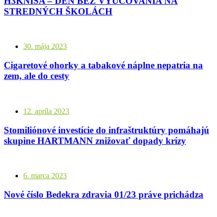
H3KNISA – DEŇ BEZ VYUČOVANIA NA
STREDNÝCH ŠKOLÁCH
30. mája 2023
Cigaretové ohorky a tabakové náplne nepatria na
zem, ale do cesty
12. apríla 2023
Stomiliónové investície do infraštruktúry pomáhajú
skupine HARTMANN znižovať dopady krízy
6. marca 2023
Nové číslo Bedekra zdravia 01/23 práve prichádza