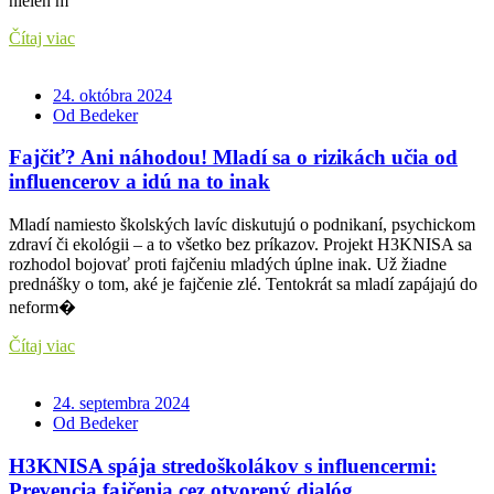
nielen m
Čítaj viac
24. októbra 2024
Od Bedeker
Fajčiť? Ani náhodou! Mladí sa o rizikách učia od
influencerov a idú na to inak
Mladí namiesto školských lavíc diskutujú o podnikaní, psychickom
zdraví či ekológii – a to všetko bez príkazov. Projekt H3KNISA sa
rozhodol bojovať proti fajčeniu mladých úplne inak. Už žiadne
prednášky o tom, aké je fajčenie zlé. Tentokrát sa mladí zapájajú do
neform�
Čítaj viac
24. septembra 2024
Od Bedeker
H3KNISA spája stredoškolákov s influencermi:
Prevencia fajčenia cez otvorený dialóg