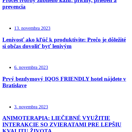
Proces tvorby zubného kazu: príčiny, priebeh a
prevencia
13. novembra 2023
Lenivosť ako kľúč k produktivite: Prečo je dôležité
si občas dovoliť byť lenivým
6. novembra 2023
Prvý bezdymový IQOS FRIENDLY hotel nájdete v
Bratislave
3. novembra 2023
ANIMOTERAPIA: LIEČEBNÉ VYUŽITIE
INTERAKCIE SO ZVIERATAMI PRE LEPŠIU
KVALITU ŽIVOTA