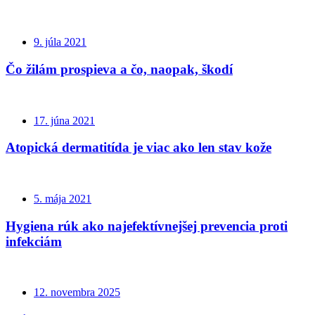
9. júla 2021
Čo žilám prospieva a čo, naopak, škodí
17. júna 2021
Atopická dermatitída je viac ako len stav kože
5. mája 2021
Hygiena rúk ako najefektívnejšej prevencia proti
infekciám
12. novembra 2025