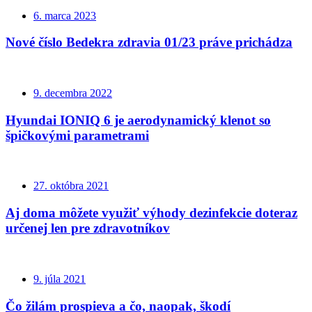
6. marca 2023
Nové číslo Bedekra zdravia 01/23 práve prichádza
9. decembra 2022
Hyundai IONIQ 6 je aerodynamický klenot so
špičkovými parametrami
27. októbra 2021
Aj doma môžete využiť výhody dezinfekcie doteraz
určenej len pre zdravotníkov
9. júla 2021
Čo žilám prospieva a čo, naopak, škodí