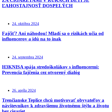
ZA CIGARETAMI V RUKÁCH DETÍ JE
ĽAHOSTAJNOSŤ DOSPELÝCH
24. októbra 2024
Fajčiť? Ani náhodou! Mladí sa o rizikách učia od
influencerov a idú na to inak
24. septembra 2024
H3KNISA spája stredoškolákov s influencermi:
Prevencia fajčenia cez otvorený dialóg
26. apríla 2024
Trenčianske Teplice chcú motivovať obyvateľov a
návštevníkov k zdravšiemu životnému štýlu a životu
bez cigariet