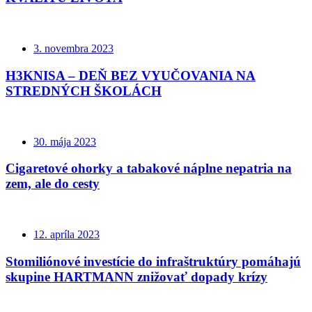
3. novembra 2023
H3KNISA – DEŇ BEZ VYUČOVANIA NA
STREDNÝCH ŠKOLÁCH
30. mája 2023
Cigaretové ohorky a tabakové náplne nepatria na
zem, ale do cesty
12. apríla 2023
Stomiliónové investície do infraštruktúry pomáhajú
skupine HARTMANN znižovať dopady krízy