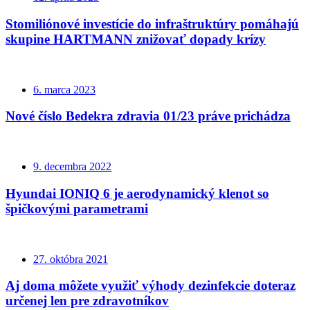
Stomiliónové investície do infraštruktúry pomáhajú
skupine HARTMANN znižovať dopady krízy
6. marca 2023
Nové číslo Bedekra zdravia 01/23 práve prichádza
9. decembra 2022
Hyundai IONIQ 6 je aerodynamický klenot so
špičkovými parametrami
27. októbra 2021
Aj doma môžete využiť výhody dezinfekcie doteraz
určenej len pre zdravotníkov