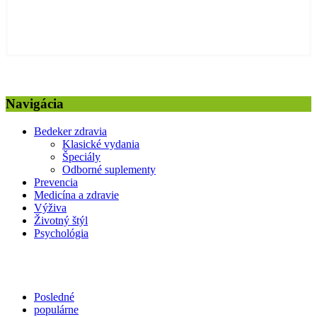
Navigácia
Bedeker zdravia
Klasické vydania
Špeciály
Odborné suplementy
Prevencia
Medicína a zdravie
Výživa
Životný štýl
Psychológia
Posledné
populárne