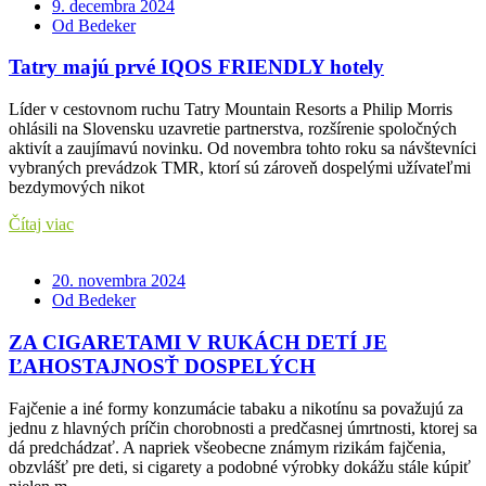
9. decembra 2024
Od Bedeker
Tatry majú prvé IQOS FRIENDLY hotely
Líder v cestovnom ruchu Tatry Mountain Resorts a Philip Morris
ohlásili na Slovensku uzavretie partnerstva, rozšírenie spoločných
aktivít a zaujímavú novinku. Od novembra tohto roku sa návštevníci
vybraných prevádzok TMR, ktorí sú zároveň dospelými užívateľmi
bezdymových nikot
Čítaj viac
20. novembra 2024
Od Bedeker
ZA CIGARETAMI V RUKÁCH DETÍ JE
ĽAHOSTAJNOSŤ DOSPELÝCH
Fajčenie a iné formy konzumácie tabaku a nikotínu sa považujú za
jednu z hlavných príčin chorobnosti a predčasnej úmrtnosti, ktorej sa
dá predchádzať. A napriek všeobecne známym rizikám fajčenia,
obzvlášť pre deti, si cigarety a podobné výrobky dokážu stále kúpiť