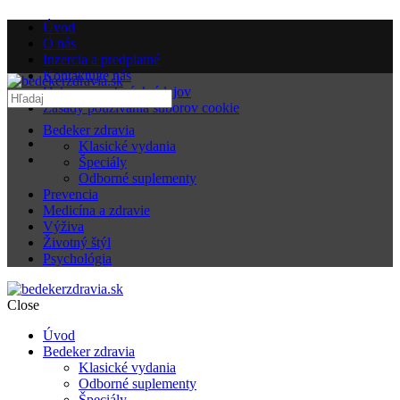
Úvod
O nás
Inzercia a predplatné
Kontaktujte nás
Ochrana osobných údajov
Zásady používania súborov cookie
Bedeker zdravia
Klasické vydania
Špeciály
Odborné suplementy
Prevencia
Medicína a zdravie
Výživa
Životný štýl
Psychológia
Close
Úvod
Bedeker zdravia
Klasické vydania
Odborné suplementy
Špeciály