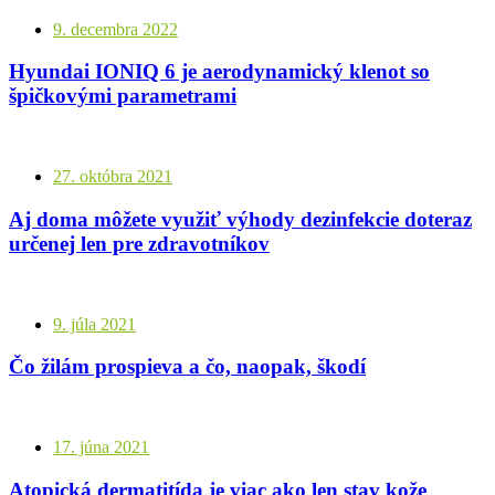
9. decembra 2022
Hyundai IONIQ 6 je aerodynamický klenot so
špičkovými parametrami
27. októbra 2021
Aj doma môžete využiť výhody dezinfekcie doteraz
určenej len pre zdravotníkov
9. júla 2021
Čo žilám prospieva a čo, naopak, škodí
17. júna 2021
Atopická dermatitída je viac ako len stav kože