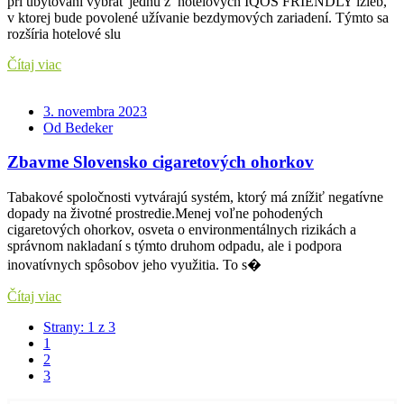
pri ubytovaní vybrať jednu z hotelových IQOS FRIENDLY izieb,
v ktorej bude povolené užívanie bezdymových zariadení. Týmto sa
rozšíria hotelové slu
Čítaj viac
3. novembra 2023
Od Bedeker
Zbavme Slovensko cigaretových ohorkov
Tabakové spoločnosti vytvárajú systém, ktorý má znížiť negatívne
dopady na životné prostredie.Menej voľne pohodených
cigaretových ohorkov, osveta o environmentálnych rizikách a
správnom nakladaní s týmto druhom odpadu, ale i podpora
inovatívnych spôsobov jeho využitia. To s�
Čítaj viac
Strany: 1 z 3
1
2
3