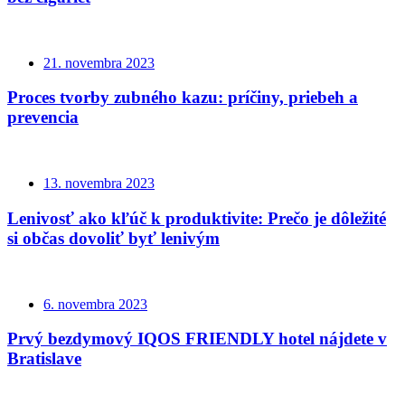
21. novembra 2023
Proces tvorby zubného kazu: príčiny, priebeh a
prevencia
13. novembra 2023
Lenivosť ako kľúč k produktivite: Prečo je dôležité
si občas dovoliť byť lenivým
6. novembra 2023
Prvý bezdymový IQOS FRIENDLY hotel nájdete v
Bratislave