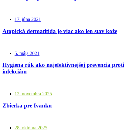
17. júna 2021
Atopická dermatitída je viac ako len stav kože
5. mája 2021
Hygiena rúk ako najefektívnejšej prevencia proti
infekciám
12. novembra 2025
Zbierka pre Ivanku
28. októbra 2025