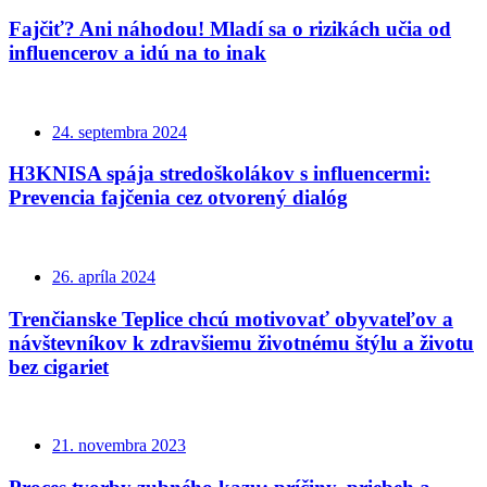
Fajčiť? Ani náhodou! Mladí sa o rizikách učia od
influencerov a idú na to inak
24. septembra 2024
H3KNISA spája stredoškolákov s influencermi:
Prevencia fajčenia cez otvorený dialóg
26. apríla 2024
Trenčianske Teplice chcú motivovať obyvateľov a
návštevníkov k zdravšiemu životnému štýlu a životu
bez cigariet
21. novembra 2023