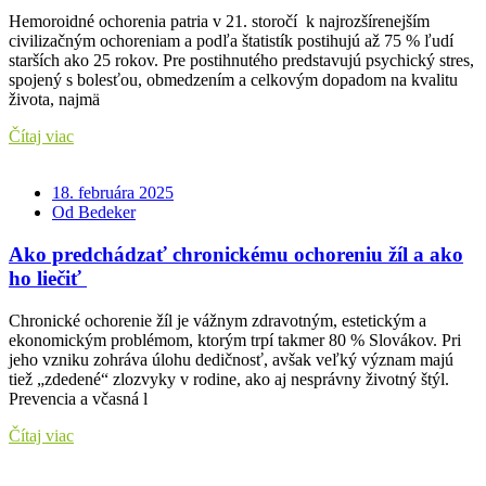
Hemoroidné ochorenia patria v 21. storočí k najrozšírenejším
civilizačným ochoreniam a podľa štatistík postihujú až 75 % ľudí
starších ako 25 rokov. Pre postihnutého predstavujú psychický stres,
spojený s bolesťou, obmedzením a celkovým dopadom na kvalitu
života, najmä
Čítaj viac
18. februára 2025
Od Bedeker
Ako predchádzať chronickému ochoreniu žíl a ako
ho liečiť
Chronické ochorenie žíl je vážnym zdravotným, estetickým a
ekonomickým problémom, ktorým trpí takmer 80 % Slovákov. Pri
jeho vzniku zohráva úlohu dedičnosť, avšak veľký význam majú
tiež „zdedené“ zlozvyky v rodine, ako aj nesprávny životný štýl.
Prevencia a včasná l
Čítaj viac