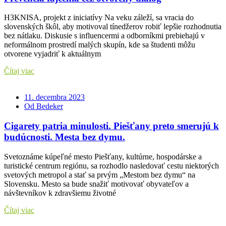
H3KNISA, projekt z iniciatívy Na veku záleží, sa vracia do
slovenských škôl, aby motivoval tínedžerov robiť lepšie rozhodnutia
bez nátlaku. Diskusie s influencermi a odborníkmi prebiehajú v
neformálnom prostredí malých skupín, kde sa študenti môžu
otvorene vyjadriť k aktuálnym
Čítaj viac
11. decembra 2023
Od Bedeker
Cigarety patria minulosti. Piešťany preto smerujú k
budúcnosti. Mesta bez dymu.
Svetoznáme kúpeľné mesto Piešťany, kultúrne, hospodárske a
turistické centrum regiónu, sa rozhodlo nasledovať cestu niektorých
svetových metropol a stať sa prvým „Mestom bez dymu“ na
Slovensku. Mesto sa bude snažiť motivovať obyvateľov a
návštevníkov k zdravšiemu životné
Čítaj viac