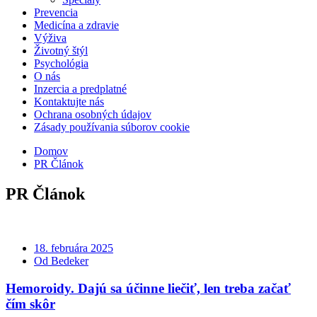
Prevencia
Medicína a zdravie
Výživa
Životný štýl
Psychológia
O nás
Inzercia a predplatné
Kontaktujte nás
Ochrana osobných údajov
Zásady používania súborov cookie
Domov
PR Článok
PR Článok
18. februára 2025
Od Bedeker
Hemoroidy. Dajú sa účinne liečiť, len treba začať
čím skôr