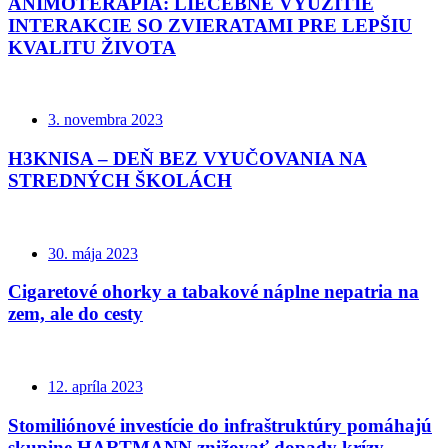
ANIMOTERAPIA: LIEČEBNÉ VYUŽITIE
INTERAKCIE SO ZVIERATAMI PRE LEPŠIU
KVALITU ŽIVOTA
3. novembra 2023
H3KNISA – DEŇ BEZ VYUČOVANIA NA
STREDNÝCH ŠKOLÁCH
30. mája 2023
Cigaretové ohorky a tabakové náplne nepatria na
zem, ale do cesty
12. apríla 2023
Stomiliónové investície do infraštruktúry pomáhajú
skupine HARTMANN znižovať dopady krízy