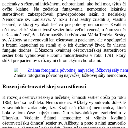
pacientky s rôznymi infekčnými ochoreniami, ako boli mor, týfus či
ovčie kiahne. Na začiatku fungovania nemocnice lekársku
starostlivosť zabezpečovali pravdepodobne lekári z neďalekej
Nemocnice sv. Ladislava. V roku 1753 sestry zriadili aj vlastnú
lekáreň, v ktorej vyrábali liečivá pre potreby nemocnice. Kvalitná
ošetrovateľská starostlivosť sestier bola veľmi cenená, o čom svedčí
tiež skutočnosť, že kláštor navštívila cisárovná Mária Terézia. Sestry
sv. Alžbety sa nevenovali len ošetrovaniu pacientov, ale v spolupráci
s bratmi kapucínmi sa starali aj o ich duchovný život, čo vlastne
funguje dodnes. Dôkazom kvalitnej ošetrovateľskej starostlivosti
sestier bolo vybudovanie Domu milosrdenstva v roku 1791, ktorý
slúžil pre pacientov s rôznymi chronickými chorobami.
Známa fotografia pôvodnej najväčšej lôžkovej sály nemocnice,
Rozvoj ošetrovateľskej starostlivosti
K rozvoju ošetrovateľskej a liečebnej činnosti sestier došlo po roku
1864, keď sa neďaleko Nemocnice sv. Alžbety vybudovalo dôležité
zdravotnícke zariadenie, tzv. Krajinská (štátna) nemocnica, ktorá
bola v tom čase najvýznamnejším zdravotníckym zariadením v
Uhorsku. Vedenie Štátnej nemocnice si všimlo kvalitnú
ošetrovateľskú činnosť sestier sv. Alžbety, a preto s nimi uzatvorilo