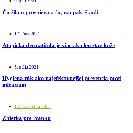
9. júla 2021
Čo žilám prospieva a čo, naopak, škodí
17. júna 2021
Atopická dermatitída je viac ako len stav kože
5. mája 2021
Hygiena rúk ako najefektívnejšej prevencia proti
infekciám
12. novembra 2025
Zbierka pre Ivanku