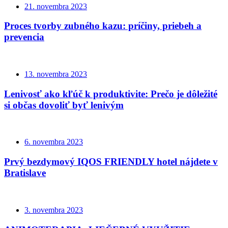
21. novembra 2023
Proces tvorby zubného kazu: príčiny, priebeh a
prevencia
13. novembra 2023
Lenivosť ako kľúč k produktivite: Prečo je dôležité
si občas dovoliť byť lenivým
6. novembra 2023
Prvý bezdymový IQOS FRIENDLY hotel nájdete v
Bratislave
3. novembra 2023