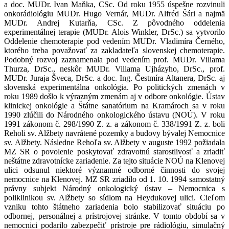
a doc. MUDr. Ivan Maňka, CSc. Od roku 1955 úspešne rozvinuli
onkorádiológiu MUDr. Hugo Vernár, MUDr. Alfréd Šári a najmä
MUDr. Andrej Kutarňa, CSc. Z pôvodného oddelenia
experimentálnej terapie (MUDr. Alois Winkler, DrSc.) sa vytvorilo
Oddelenie chemoterapie pod vedením MUDr. Vladimíra Černého,
ktorého treba považovať za zakladateľa slovenskej chemoterapie.
Podobný rozvoj zaznamenala pod vedením prof. MUDr. Viliama
Thurza, DrSc., neskôr MUDr. Viliama Ujházyho, DrSc., prof.
MUDr. Juraja Šveca, DrSc. a doc. Ing. Čestmíra Altanera, DrSc. aj
slovenská experimentálna onkológia. Po politických zmenách v
roku 1989 došlo k výrazným zmenám aj v odbore onkológie. Ústav
klinickej onkológie a Štátne sanatórium na Kramároch sa v roku
1990 zlúčili do Národného onkologického ústavu (NOÚ). V roku
1991 zákonom č. 298/1990 Z. z. a zákonom č. 338/1991 Z. z. boli
Reholi sv. Alžbety navrátené pozemky a budovy bývalej Nemocnice
sv. Alžbety. Následne Rehoľa sv. Alžbety v auguste 1992 požiadala
MZ SR o povolenie poskytovať zdravotnú starostlivosť a zriadiť
neštátne zdravotnícke zariadenie. Za tejto situácie NOÚ na Klenovej
ulici odsunul niektoré významné odborné činnosti do svojej
nemocnice na Klenovej. MZ SR zriadilo od 1. 10. 1994 samostatný
právny subjekt Národný onkologický ústav – Nemocnica s
poliklinikou sv. Alžbety so sídlom na Heydukovej ulici. Cieľom
vzniku tohto štátneho zariadenia bolo stabilizovať situáciu po
odbornej, personálnej a prístrojovej stránke. V tomto období sa v
nemocnici podarilo zabezpečiť prístroje pre rádiológiu, simulačný