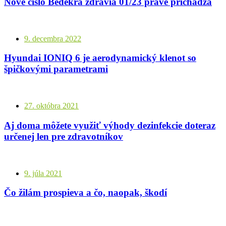
Nové číslo Bedekra zdravia 01/23 práve prichádza
9. decembra 2022
Hyundai IONIQ 6 je aerodynamický klenot so
špičkovými parametrami
27. októbra 2021
Aj doma môžete využiť výhody dezinfekcie doteraz
určenej len pre zdravotníkov
9. júla 2021
Čo žilám prospieva a čo, naopak, škodí