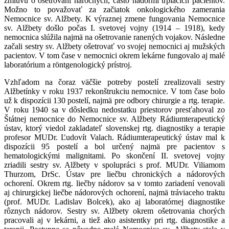
zmluvu o ošetrovaní náročných, často nádormi trpiacich pacientov.
Možno to považovať za začiatok onkologického zamerania
Nemocnice sv. Alžbety. K výraznej zmene fungovania Nemocnice
sv. Alžbety došlo počas I. svetovej vojny (1914 – 1918), kedy
nemocnica slúžila najmä na ošetrovanie ranených vojakov. Následne
začali sestry sv. Alžbety ošetrovať vo svojej nemocnici aj mužských
pacientov. V tom čase v nemocnici okrem lekárne fungovalo aj malé
laboratórium a röntgenologický prístroj.
Vzhľadom na čoraz väčšie potreby postelí zrealizovali sestry
Alžbetínky v roku 1937 rekonštrukciu nemocnice. V tom čase bolo
už k dispozícii 130 postelí, najmä pre odbory chirurgie a rtg. terapie.
V roku 1940 sa v dôsledku nedostatku priestorov presťahoval zo
Štátnej nemocnice do Nemocnice sv. Alžbety Rádiumterapeutický
ústav, ktorý viedol zakladateľ slovenskej rtg. diagnostiky a terapie
profesor MUDr. Ľudovít Valach. Rádiumterapeutický ústav mal k
dispozícii 95 postelí a bol určený najmä pre pacientov s
hematologickými malignitami. Po skončení II. svetovej vojny
zriadili sestry sv. Alžbety v spolupráci s prof. MUDr. Viliamom
Thurzom, DrSc. Ústav pre liečbu chronických a nádorových
ochorení. Okrem rtg. liečby nádorov sa v tomto zariadení venovali
aj chirurgickej liečbe nádorových ochorení, najmä tráviaceho traktu
(prof. MUDr. Ladislav Bolcek), ako aj laboratórnej diagnostike
rôznych nádorov. Sestry sv. Alžbety okrem ošetrovania chorých
pracovali aj v lekárni, a tiež ako asistentky pri rtg. diagnostike a