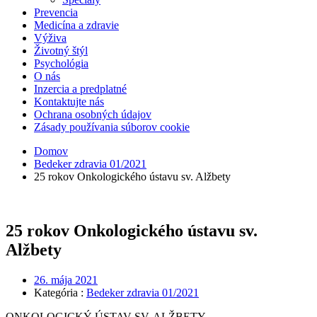
Prevencia
Medicína a zdravie
Výživa
Životný štýl
Psychológia
O nás
Inzercia a predplatné
Kontaktujte nás
Ochrana osobných údajov
Zásady používania súborov cookie
Domov
Bedeker zdravia 01/2021
25 rokov Onkologického ústavu sv. Alžbety
25 rokov Onkologického ústavu sv.
Alžbety
26. mája 2021
Kategória :
Bedeker zdravia 01/2021
ONKOLOGICKÝ ÚSTAV SV. ALŽBETY