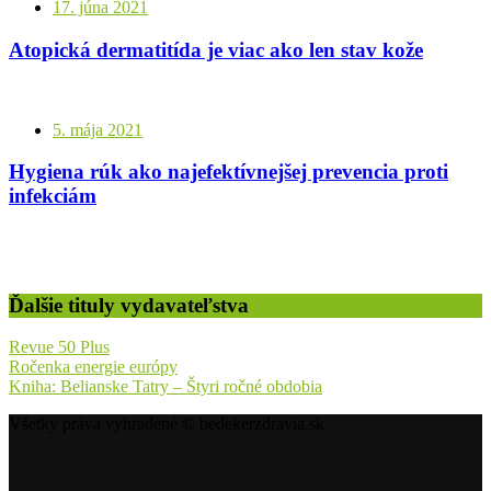
17. júna 2021
Atopická dermatitída je viac ako len stav kože
5. mája 2021
Hygiena rúk ako najefektívnejšej prevencia proti
infekciám
Ďalšie tituly vydavateľstva
Revue 50 Plus
Ročenka energie európy
Kniha: Belianske Tatry – Štyri ročné obdobia
Všetky práva vyhradené © bedekerzdravia.sk