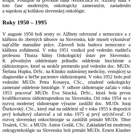
terapii. Postupne sa pôvodne malá Nemocnica sv. Alžbety stala v
tom čase moderným, onkologicky zameraným, zariadením
a napokon aj kolískou slovenskej onkológie.
Roky 1950 – 1995
V auguste 1950 boli sestry sv. Alžbety odvezené z nemocnice a z
kláštora do zberných táborov na Slovensku, kde museli vykonávať
najťažšie manuálne práce. Zároveň bola budova nemocnice a
kláštora zoštátnená. V roku 1951 vznikol pod vedením riaditeľa
profesora Thurza štátny Onkologický ústav pre Slovensko.
K pôvodným oddeleniam pribudlo oddelenie biochémie a
rádioizotopov, ktoré sa neskôr premenilo pod vedením doc. MUDr.
Štefana Hupku, DrSc. na Kliniku nukleárnej medicíny, venujúcej sa
diagnostike a liečbe pacientov rádioizotopmi. V roku 1952 bolo pod
vedením MUDr. Petra Kosseya, CSc., zriadené onkologicky
zamerané oddelenie histológie. V odbore rádioterapie začala v roku
1953 pracovať MUDr. Eva Siracká, DrSc., ktorá bola prvou
kvalifikovanou rádioterapeutkou na Slovensku. Od roku 1954 sa o
rozvoj modernej rádioterapie výrazne zaslúžil doc. MUDr. Juraj
Ďurkovský, CSc., ktorý mal na oddelení už v roku 1955 k dispozícii
prvý kobaltový ožarovač a od roku 1975 aj prvý urýchľovač. O
rozvoj slovenskej onkochirurgie sa zaslúžili primári MUDr. Tibor
Tesárek, CSc. a MUDr. Anton Godál, CSc. Zakladateľmi modernej
onkogynekológie na Slovensku boli primári MUDr. Ernest Klauber