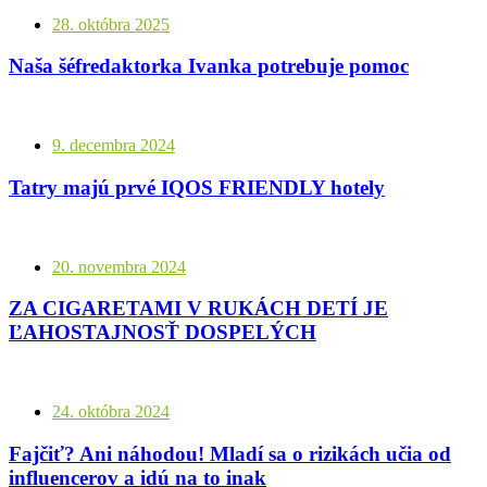
28. októbra 2025
Naša šéfredaktorka Ivanka potrebuje pomoc
9. decembra 2024
Tatry majú prvé IQOS FRIENDLY hotely
20. novembra 2024
ZA CIGARETAMI V RUKÁCH DETÍ JE
ĽAHOSTAJNOSŤ DOSPELÝCH
24. októbra 2024
Fajčiť? Ani náhodou! Mladí sa o rizikách učia od
influencerov a idú na to inak