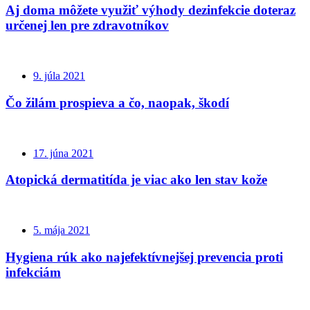
Aj doma môžete využiť výhody dezinfekcie doteraz
určenej len pre zdravotníkov
9. júla 2021
Čo žilám prospieva a čo, naopak, škodí
17. júna 2021
Atopická dermatitída je viac ako len stav kože
5. mája 2021
Hygiena rúk ako najefektívnejšej prevencia proti
infekciám