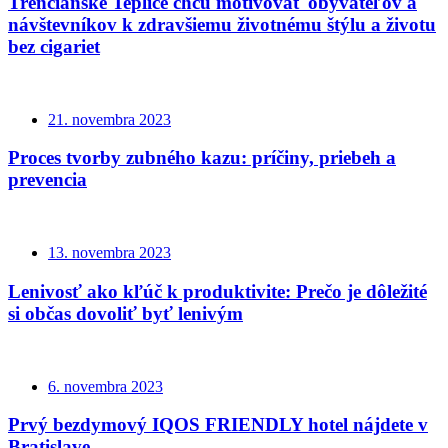
Trenčianske Teplice chcú motivovať obyvateľov a
návštevníkov k zdravšiemu životnému štýlu a životu
bez cigariet
21. novembra 2023
Proces tvorby zubného kazu: príčiny, priebeh a
prevencia
13. novembra 2023
Lenivosť ako kľúč k produktivite: Prečo je dôležité
si občas dovoliť byť lenivým
6. novembra 2023
Prvý bezdymový IQOS FRIENDLY hotel nájdete v
Bratislave