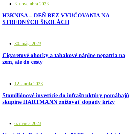
3. novembra 2023
H3KNISA – DEŇ BEZ VYUČOVANIA NA
STREDNÝCH ŠKOLÁCH
30. mája 2023
Cigaretové ohorky a tabakové náplne nepatria na
zem, ale do cesty
12. apríla 2023
Stomiliónové investície do infraštruktúry pomáhajú
skupine HARTMANN znižovať dopady krízy
6. marca 2023