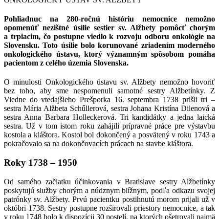
Pohliadnuc na 280-ročnú históriu nemocnice nemožno
opomenúť nezištné úsilie sestier sv. Alžbety pomôcť chorým
a trpiacim, čo postupne viedlo k rozvoju odboru onkológie na
Slovensku. Toto úsilie bolo korunované zriadením moderného
onkologického ústavu, ktorý významným spôsobom pomáha
pacientom z celého územia Slovenska.
O minulosti Onkologického ústavu sv. Alžbety nemožno hovoriť
bez toho, aby sme nespomenuli samotné sestry Alžbetínky. Z
Viedne do vtedajšieho Prešporka 16. septembra 1738 prišli tri –
sestra Mária Alžbeta Schűllerová, sestra Johana Kristína Dilenová a
sestra Anna Barbara Holleckerová. Tri kandidátky a jedna laická
sestra. Už v tom istom roku zahájili prípravné práce pre výstavbu
kostola a kláštora. Kostol bol dokončený a posvätený v roku 1743 a
pokračovalo sa na dokončovacích prácach na stavbe kláštora.
Roky 1738 – 1950
Od samého začiatku účinkovania v Bratislave sestry Alžbetínky
poskytujú služby chorým a núdznym blížnym, podľa odkazu svojej
patrónky sv. Alžbety. Prvú pacientku postihnutú morom prijali už v
októbri 1738. Sestry postupne rozširovali priestory nemocnice, a tak
v roku 1748 bolo k dispozícii 30 postelí, na ktorých ošetrovali najmä