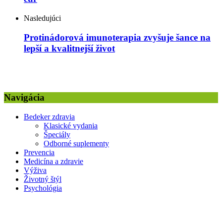
Nasledujúci
Protinádorová imunoterapia zvyšuje šance na
lepší a kvalitnejší život
Navigácia
Bedeker zdravia
Klasické vydania
Špeciály
Odborné suplementy
Prevencia
Medicína a zdravie
Výživa
Životný štýl
Psychológia