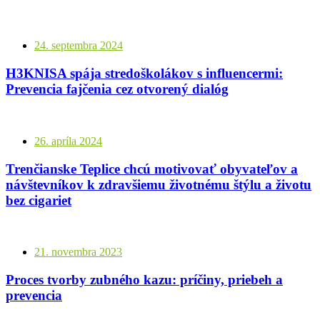
24. septembra 2024
H3KNISA spája stredoškolákov s influencermi:
Prevencia fajčenia cez otvorený dialóg
26. apríla 2024
Trenčianske Teplice chcú motivovať obyvateľov a
návštevníkov k zdravšiemu životnému štýlu a životu
bez cigariet
21. novembra 2023
Proces tvorby zubného kazu: príčiny, priebeh a
prevencia