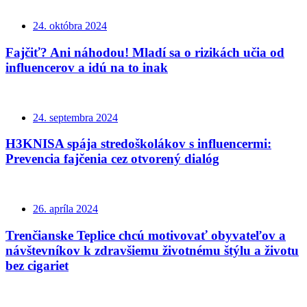
24. októbra 2024
Fajčiť? Ani náhodou! Mladí sa o rizikách učia od
influencerov a idú na to inak
24. septembra 2024
H3KNISA spája stredoškolákov s influencermi:
Prevencia fajčenia cez otvorený dialóg
26. apríla 2024
Trenčianske Teplice chcú motivovať obyvateľov a
návštevníkov k zdravšiemu životnému štýlu a životu
bez cigariet