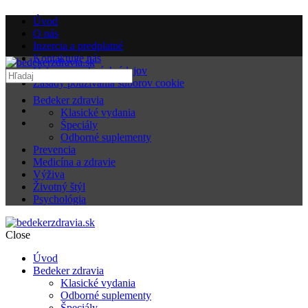
Úvod
O nás
Inzercia a predplatné
Kontaktujte nás
Ochrana osobných údajov
Zásady používania súborov cookie
Bedeker zdravia
Klasické vydania
Špeciály
Odborné suplementy
Prevencia
Medicína a zdravie
Výživa
Životný štýl
Psychológia
Close
Úvod
Bedeker zdravia
Klasické vydania
Odborné suplementy
Špeciály