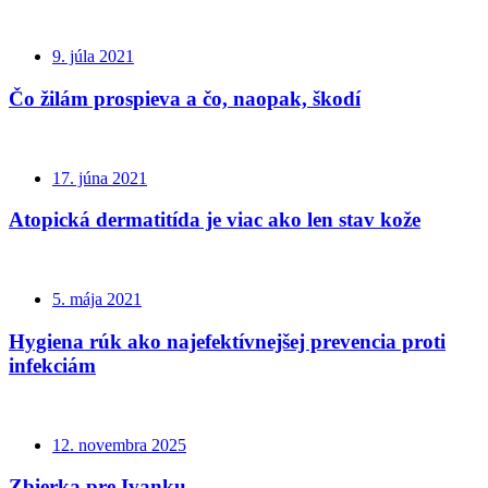
9. júla 2021
Čo žilám prospieva a čo, naopak, škodí
17. júna 2021
Atopická dermatitída je viac ako len stav kože
5. mája 2021
Hygiena rúk ako najefektívnejšej prevencia proti
infekciám
12. novembra 2025
Zbierka pre Ivanku