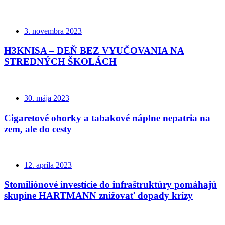
3. novembra 2023
H3KNISA – DEŇ BEZ VYUČOVANIA NA
STREDNÝCH ŠKOLÁCH
30. mája 2023
Cigaretové ohorky a tabakové náplne nepatria na
zem, ale do cesty
12. apríla 2023
Stomiliónové investície do infraštruktúry pomáhajú
skupine HARTMANN znižovať dopady krízy