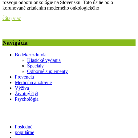
rozvoju odboru onkológie na Slovensku. Toto úsilie bolo
korunované zriadením moderného onkologického
Čítaj viac
Navigácia
Bedeker zdravia
Klasické vydania
Špeciály
Odborné suplementy
Prevencia
Medicína a zdravie
Výživa
Životný štýl
Psychológia
Posledné
populárne