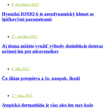
9. decembra 2022
Hyundai IONIQ 6 je aerodynamický klenot so
špičkovými parametrami
27. októbra 2021
Aj doma môžete využiť výhody dezinfekcie doteraz
určenej len pre zdravotníkov
9. júla 2021
Čo žilám prospieva a čo, naopak, škodí
17. júna 2021
Atopická dermatitída je viac ako len stav kože