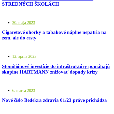
STREDNÝCH ŠKOLÁCH
30. mája 2023
Cigaretové ohorky a tabakové náplne nepatria na
zem, ale do cesty
12. apríla 2023
Stomiliónové investície do infraštruktúry pomáhajú
skupine HARTMANN znižovať dopady krízy
6. marca 2023
Nové číslo Bedekra zdravia 01/23 práve prichádza