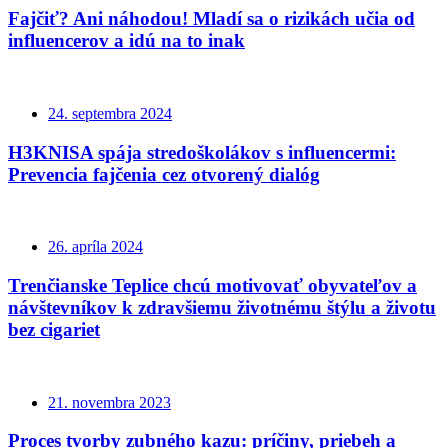
Fajčiť? Ani náhodou! Mladí sa o rizikách učia od
influencerov a idú na to inak
24. septembra 2024
H3KNISA spája stredoškolákov s influencermi:
Prevencia fajčenia cez otvorený dialóg
26. apríla 2024
Trenčianske Teplice chcú motivovať obyvateľov a
návštevníkov k zdravšiemu životnému štýlu a životu
bez cigariet
21. novembra 2023
Proces tvorby zubného kazu: príčiny, priebeh a