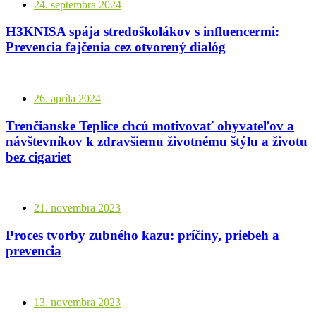
24. septembra 2024
H3KNISA spája stredoškolákov s influencermi:
Prevencia fajčenia cez otvorený dialóg
26. apríla 2024
Trenčianske Teplice chcú motivovať obyvateľov a
návštevníkov k zdravšiemu životnému štýlu a životu
bez cigariet
21. novembra 2023
Proces tvorby zubného kazu: príčiny, priebeh a
prevencia
13. novembra 2023