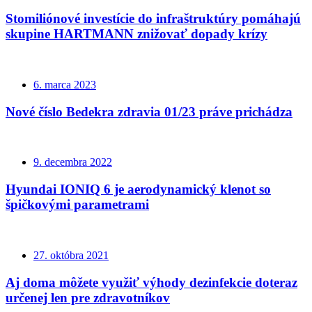
Stomiliónové investície do infraštruktúry pomáhajú
skupine HARTMANN znižovať dopady krízy
6. marca 2023
Nové číslo Bedekra zdravia 01/23 práve prichádza
9. decembra 2022
Hyundai IONIQ 6 je aerodynamický klenot so
špičkovými parametrami
27. októbra 2021
Aj doma môžete využiť výhody dezinfekcie doteraz
určenej len pre zdravotníkov