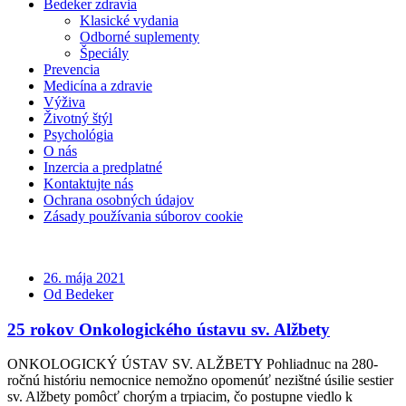
Bedeker zdravia
Klasické vydania
Odborné suplementy
Špeciály
Prevencia
Medicína a zdravie
Výživa
Životný štýl
Psychológia
O nás
Inzercia a predplatné
Kontaktujte nás
Ochrana osobných údajov
Zásady používania súborov cookie
26. mája 2021
Od Bedeker
25 rokov Onkologického ústavu sv. Alžbety
ONKOLOGICKÝ ÚSTAV SV. ALŽBETY Pohliadnuc na 280-
ročnú históriu nemocnice nemožno opomenúť nezištné úsilie sestier
sv. Alžbety pomôcť chorým a trpiacim, čo postupne viedlo k