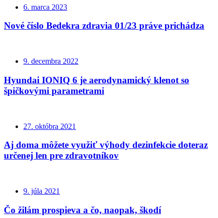
6. marca 2023
Nové číslo Bedekra zdravia 01/23 práve prichádza
9. decembra 2022
Hyundai IONIQ 6 je aerodynamický klenot so
špičkovými parametrami
27. októbra 2021
Aj doma môžete využiť výhody dezinfekcie doteraz
určenej len pre zdravotníkov
9. júla 2021
Čo žilám prospieva a čo, naopak, škodí