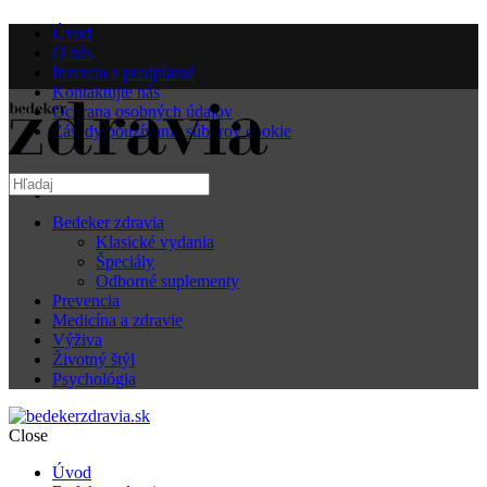
Úvod
O nás
Inzercia a predplatné
Kontaktujte nás
Ochrana osobných údajov
Zásady používania súborov cookie
Bedeker zdravia
Klasické vydania
Špeciály
Odborné suplementy
Prevencia
Medicína a zdravie
Výživa
Životný štýl
Psychológia
Close
Úvod