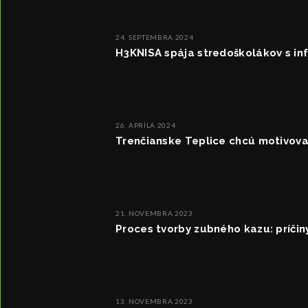
24. SEPTEMBRA 2024
H3KNISA spája stredoškolákov s inf
26. APRÍLA 2024
Trenčianske Teplice chcú motivovať
21. NOVEMBRA 2023
Proces tvorby zubného kazu: príčin
13. NOVEMBRA 2023