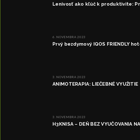
Lenivosť ako kľúč k produktivite: Pr
6. NOVEMBRA 2023
Prvý bezdymový IQOS FRIENDLY hote
3. NOVEMBRA 2023
ANIMOTERAPIA: LIEČEBNÉ VYUŽITIE 
3. NOVEMBRA 2023
H3KNISA – DEŇ BEZ VYUČOVANIA 