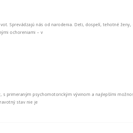
t. Sprevádzajú nás od narodenia. Deti, dospelí, tehotné ženy, ce
čnými ochoreniami – v
ky, s primeraným psychomotorickým vývinom a najlepšími možnos
ravotný stav nie je