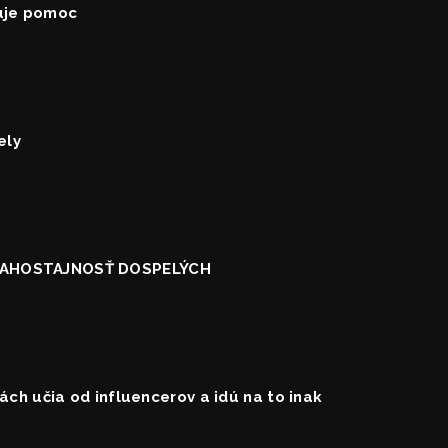
uje pomoc
ely
 ĽAHOSTAJNOSŤ DOSPELÝCH
kách učia od influencerov a idú na to inak