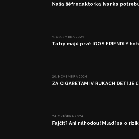
Naša šéfredaktorka Ivanka potreb
9. DECEMBRA 2024
Tatry majú prvé IQOS FRIENDLY hot
20. NOVEMBRA 2024
ZA CIGARETAMI V RUKÁCH DETÍ JE
24. OKTÓBRA 2024
Fajčiť? Ani náhodou! Mladí sa o rizi