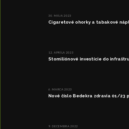
30. MÁJA 2023
Cigaretové ohorky a tabakové nápl
12. APRÍLA 2023
Stomiliónové investície do infraš
6. MARCA 2023
Nové číslo Bedekra zdravia 01/23 
9. DECEMBRA 2022