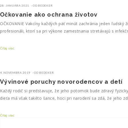
28. JANUÁRA 2021
OD BEDEKER
Očkovanie ako ochrana životov
OČKOVANIE Vakcíny každých päť minút zachránia jeden ľudský živo
profesionáli, ktorí sa pri výkone zamestnania stretávajú s infek
Čítaj viac
4. NOVEMBRA 2019
OD BEDEKER
Vývinové poruchy novorodencov a detí
Každý rodič si predstavuje, že jeho potomok bude zdravý fyzic
dieťa má však takéto šance, hoci pri narodení sa zdá, že jeho zd
Čítaj viac