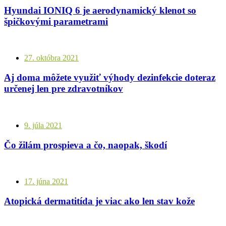
Hyundai IONIQ 6 je aerodynamický klenot so
špičkovými parametrami
27. októbra 2021
Aj doma môžete využiť výhody dezinfekcie doteraz
určenej len pre zdravotníkov
9. júla 2021
Čo žilám prospieva a čo, naopak, škodí
17. júna 2021
Atopická dermatitída je viac ako len stav kože