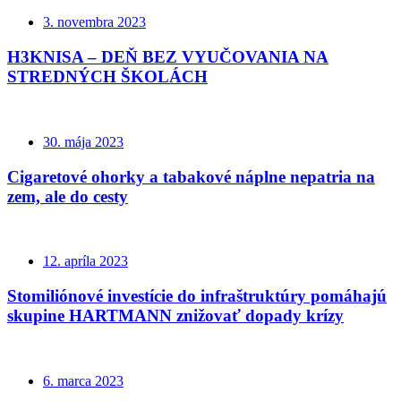
3. novembra 2023
H3KNISA – DEŇ BEZ VYUČOVANIA NA
STREDNÝCH ŠKOLÁCH
30. mája 2023
Cigaretové ohorky a tabakové náplne nepatria na
zem, ale do cesty
12. apríla 2023
Stomiliónové investície do infraštruktúry pomáhajú
skupine HARTMANN znižovať dopady krízy
6. marca 2023