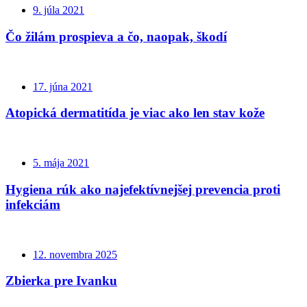
9. júla 2021
Čo žilám prospieva a čo, naopak, škodí
17. júna 2021
Atopická dermatitída je viac ako len stav kože
5. mája 2021
Hygiena rúk ako najefektívnejšej prevencia proti
infekciám
12. novembra 2025
Zbierka pre Ivanku