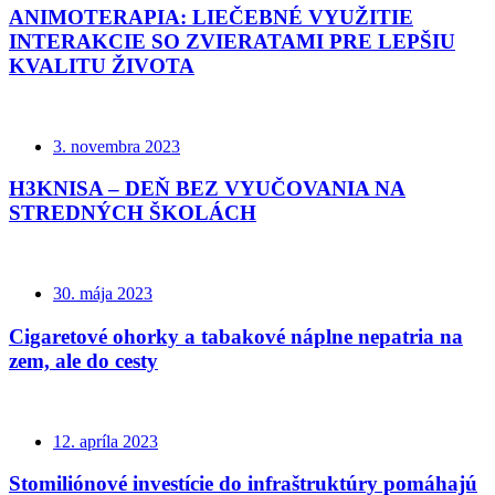
ANIMOTERAPIA: LIEČEBNÉ VYUŽITIE
INTERAKCIE SO ZVIERATAMI PRE LEPŠIU
KVALITU ŽIVOTA
3. novembra 2023
H3KNISA – DEŇ BEZ VYUČOVANIA NA
STREDNÝCH ŠKOLÁCH
30. mája 2023
Cigaretové ohorky a tabakové náplne nepatria na
zem, ale do cesty
12. apríla 2023
Stomiliónové investície do infraštruktúry pomáhajú