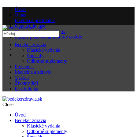
Úvod
O nás
Inzercia a predplatné
Kontaktujte nás
Ochrana osobných údajov
Zásady používania súborov cookie
Bedeker zdravia
Klasické vydania
Špeciály
Odborné suplementy
Prevencia
Medicína a zdravie
Výživa
Životný štýl
Psychológia
Close
Úvod
Bedeker zdravia
Klasické vydania
Odborné suplementy
Špeciály