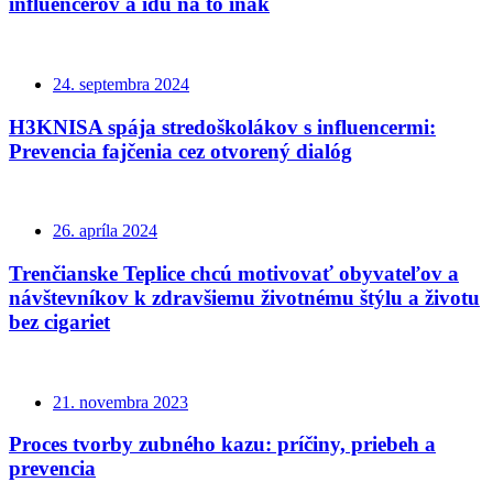
influencerov a idú na to inak
24. septembra 2024
H3KNISA spája stredoškolákov s influencermi:
Prevencia fajčenia cez otvorený dialóg
26. apríla 2024
Trenčianske Teplice chcú motivovať obyvateľov a
návštevníkov k zdravšiemu životnému štýlu a životu
bez cigariet
21. novembra 2023
Proces tvorby zubného kazu: príčiny, priebeh a
prevencia