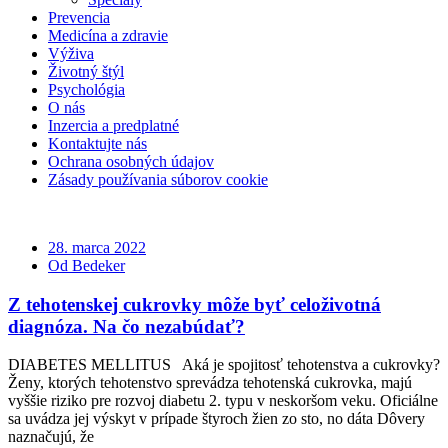
Prevencia
Medicína a zdravie
Výživa
Životný štýl
Psychológia
O nás
Inzercia a predplatné
Kontaktujte nás
Ochrana osobných údajov
Zásady používania súborov cookie
28. marca 2022
Od Bedeker
Z tehotenskej cukrovky môže byť celoživotná
diagnóza. Na čo nezabúdať?
DIABETES MELLITUS Aká je spojitosť tehotenstva a cukrovky?
Ženy, ktorých tehotenstvo sprevádza tehotenská cukrovka, majú
vyššie riziko pre rozvoj diabetu 2. typu v neskoršom veku. Oficiálne
sa uvádza jej výskyt v prípade štyroch žien zo sto, no dáta Dôvery
naznačujú, že