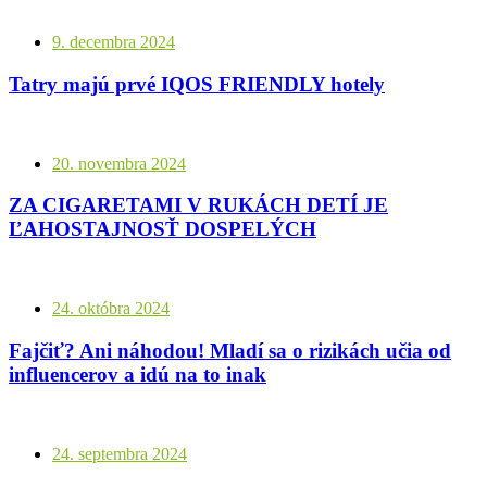
9. decembra 2024
Tatry majú prvé IQOS FRIENDLY hotely
20. novembra 2024
ZA CIGARETAMI V RUKÁCH DETÍ JE
ĽAHOSTAJNOSŤ DOSPELÝCH
24. októbra 2024
Fajčiť? Ani náhodou! Mladí sa o rizikách učia od
influencerov a idú na to inak
24. septembra 2024