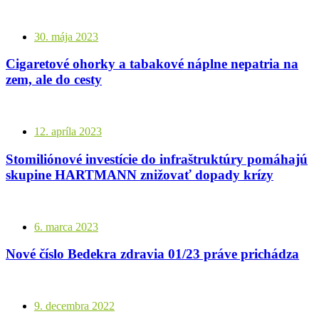
30. mája 2023
Cigaretové ohorky a tabakové náplne nepatria na
zem, ale do cesty
12. apríla 2023
Stomiliónové investície do infraštruktúry pomáhajú
skupine HARTMANN znižovať dopady krízy
6. marca 2023
Nové číslo Bedekra zdravia 01/23 práve prichádza
9. decembra 2022