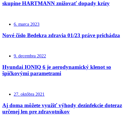
skupine HARTMANN znižovať dopady krízy
6. marca 2023
Nové číslo Bedekra zdravia 01/23 práve prichádza
9. decembra 2022
Hyundai IONIQ 6 je aerodynamický klenot so
špičkovými parametrami
27. októbra 2021
Aj doma môžete využiť výhody dezinfekcie doteraz
určenej len pre zdravotníkov