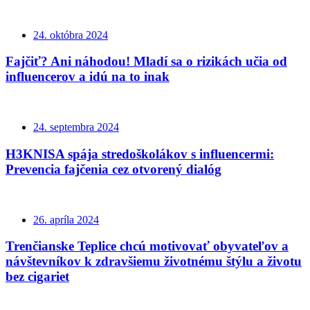
24. októbra 2024
Fajčiť? Ani náhodou! Mladí sa o rizikách učia od
influencerov a idú na to inak
24. septembra 2024
H3KNISA spája stredoškolákov s influencermi:
Prevencia fajčenia cez otvorený dialóg
26. apríla 2024
Trenčianske Teplice chcú motivovať obyvateľov a
návštevníkov k zdravšiemu životnému štýlu a životu
bez cigariet