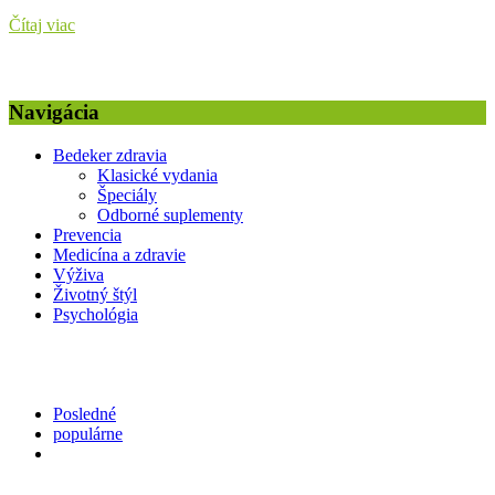
Čítaj viac
Navigácia
Bedeker zdravia
Klasické vydania
Špeciály
Odborné suplementy
Prevencia
Medicína a zdravie
Výživa
Životný štýl
Psychológia
Posledné
populárne