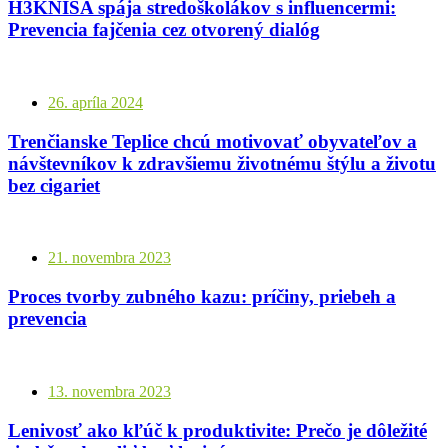
H3KNISA spája stredoškolákov s influencermi:
Prevencia fajčenia cez otvorený dialóg
26. apríla 2024
Trenčianske Teplice chcú motivovať obyvateľov a
návštevníkov k zdravšiemu životnému štýlu a životu
bez cigariet
21. novembra 2023
Proces tvorby zubného kazu: príčiny, priebeh a
prevencia
13. novembra 2023
Lenivosť ako kľúč k produktivite: Prečo je dôležité