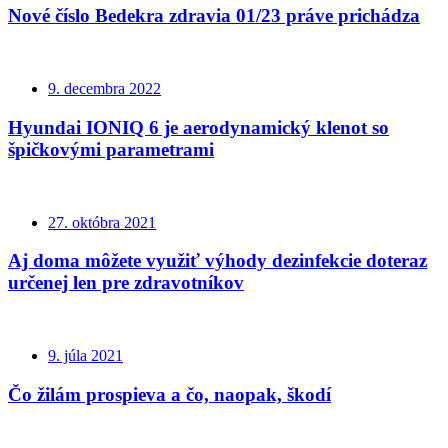
Nové číslo Bedekra zdravia 01/23 práve prichádza
9. decembra 2022
Hyundai IONIQ 6 je aerodynamický klenot so
špičkovými parametrami
27. októbra 2021
Aj doma môžete využiť výhody dezinfekcie doteraz
určenej len pre zdravotníkov
9. júla 2021
Čo žilám prospieva a čo, naopak, škodí