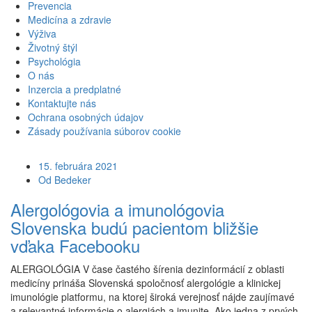
Prevencia
Medicína a zdravie
Výživa
Životný štýl
Psychológia
O nás
Inzercia a predplatné
Kontaktujte nás
Ochrana osobných údajov
Zásady používania súborov cookie
15. februára 2021
Od Bedeker
Alergológovia a imunológovia
Slovenska budú pacientom bližšie
vďaka Facebooku
ALERGOLÓGIA V čase častého šírenia dezinformácií z oblasti
medicíny prináša Slovenská spoločnosť alergológie a klinickej
imunológie platformu, na ktorej široká verejnosť nájde zaujímavé
a relevantné informácie o alergiách a imunite. Ako jedna z prvých