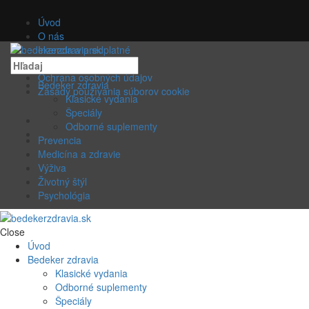
Úvod
O nás
Inzercia a predplatné
Kontaktujte nás
Ochrana osobných údajov
Bedeker zdravia
Zásady používania súborov cookie
Klasické vydania
Špeciály
Odborné suplementy
Prevencia
Medicína a zdravie
Výživa
Životný štýl
Psychológia
Close
Úvod
Bedeker zdravia
Klasické vydania
Odborné suplementy
Špeciály