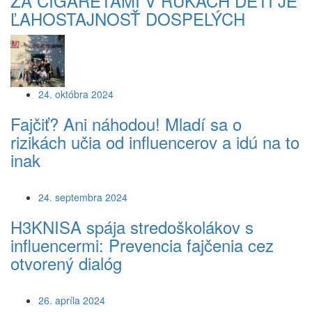
ZA CIGARETAMI V RUKÁCH DETÍ JE
ĽAHOSTAJNOSŤ DOSPELÝCH
24. októbra 2024
Fajčiť? Ani náhodou! Mladí sa o
rizikách učia od influencerov a idú na to
inak
24. septembra 2024
H3KNISA spája stredoškolákov s
influencermi: Prevencia fajčenia cez
otvorený dialóg
26. apríla 2024