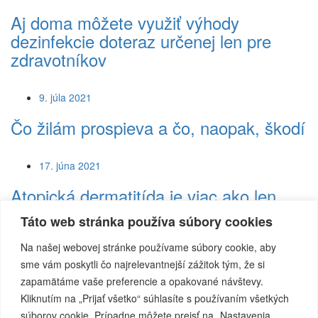
Aj doma môžete využiť výhody
dezinfekcie doteraz určenej len pre
zdravotníkov
9. júla 2021
Čo žilám prospieva a čo, naopak, škodí
17. júna 2021
Atopická dermatitída je viac ako len
stav kože
Táto web stránka používa súbory cookies
Na našej webovej stránke používame súbory cookie, aby
5. mája 2021
sme vám poskytli čo najrelevantnejší zážitok tým, že si
Hygiena rúk ako najefektívnejšej
zapamätáme vaše preferencie a opakované návštevy.
prevencia proti infekciám
Kliknutím na „Prijať všetko“ súhlasíte s používaním všetkých
súborov cookie. Prípadne môžete prejsť na „Nastavenia