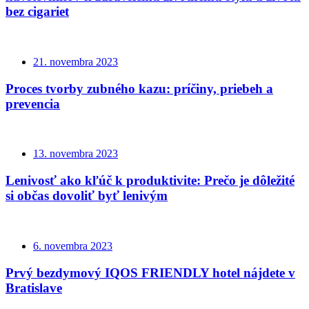
bez cigariet
21. novembra 2023
Proces tvorby zubného kazu: príčiny, priebeh a
prevencia
13. novembra 2023
Lenivosť ako kľúč k produktivite: Prečo je dôležité
si občas dovoliť byť lenivým
6. novembra 2023
Prvý bezdymový IQOS FRIENDLY hotel nájdete v
Bratislave