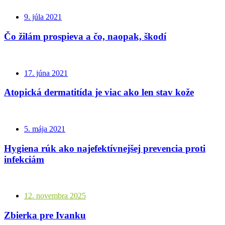
9. júla 2021
Čo žilám prospieva a čo, naopak, škodí
17. júna 2021
Atopická dermatitída je viac ako len stav kože
5. mája 2021
Hygiena rúk ako najefektívnejšej prevencia proti
infekciám
12. novembra 2025
Zbierka pre Ivanku