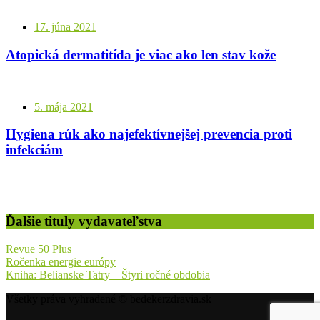
17. júna 2021
Atopická dermatitída je viac ako len stav kože
5. mája 2021
Hygiena rúk ako najefektívnejšej prevencia proti
infekciám
Ďalšie tituly vydavateľstva
Revue 50 Plus
Ročenka energie európy
Kniha: Belianske Tatry – Štyri ročné obdobia
Všetky práva vyhradené © bedekerzdravia.sk