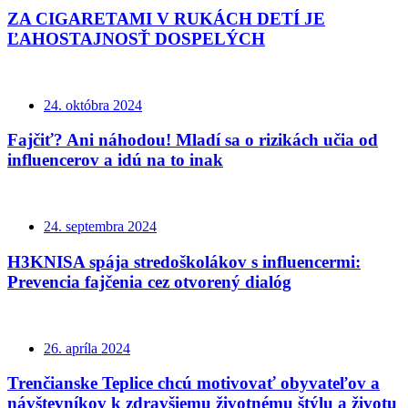
ZA CIGARETAMI V RUKÁCH DETÍ JE
ĽAHOSTAJNOSŤ DOSPELÝCH
24. októbra 2024
Fajčiť? Ani náhodou! Mladí sa o rizikách učia od
influencerov a idú na to inak
24. septembra 2024
H3KNISA spája stredoškolákov s influencermi:
Prevencia fajčenia cez otvorený dialóg
26. apríla 2024
Trenčianske Teplice chcú motivovať obyvateľov a
návštevníkov k zdravšiemu životnému štýlu a životu