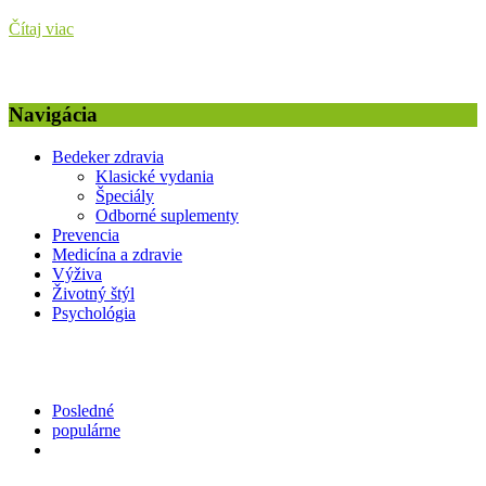
Čítaj viac
Navigácia
Bedeker zdravia
Klasické vydania
Špeciály
Odborné suplementy
Prevencia
Medicína a zdravie
Výživa
Životný štýl
Psychológia
Posledné
populárne