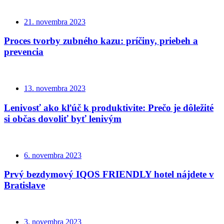
21. novembra 2023
Proces tvorby zubného kazu: príčiny, priebeh a
prevencia
13. novembra 2023
Lenivosť ako kľúč k produktivite: Prečo je dôležité
si občas dovoliť byť lenivým
6. novembra 2023
Prvý bezdymový IQOS FRIENDLY hotel nájdete v
Bratislave
3. novembra 2023