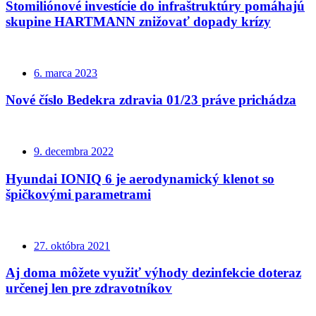
Stomiliónové investície do infraštruktúry pomáhajú
skupine HARTMANN znižovať dopady krízy
6. marca 2023
Nové číslo Bedekra zdravia 01/23 práve prichádza
9. decembra 2022
Hyundai IONIQ 6 je aerodynamický klenot so
špičkovými parametrami
27. októbra 2021
Aj doma môžete využiť výhody dezinfekcie doteraz
určenej len pre zdravotníkov