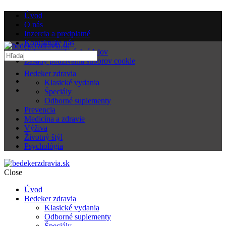
Úvod
O nás
Inzercia a predplatné
Kontaktujte nás
Ochrana osobných údajov
Zásady používania súborov cookie
Bedeker zdravia
Klasické vydania
Špeciály
Odborné suplementy
Prevencia
Medicína a zdravie
Výživa
Životný štýl
Psychológia
Close
Úvod
Bedeker zdravia
Klasické vydania
Odborné suplementy
Špeciály