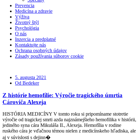
Prevencia
Medicína a zdravie
Výživa
Životný štýl
Psychológia
O nás
Inzercia a predplatné
Kontaktujte nás
Ochrana osobných údajov
Zásady používania súborov cookie
5. augusta 2021
Od Bedeker
Z histórie hemofílie: Výročie tragického úmrtia
Cároviča Alexeja
HISTÓRIA MEDICÍNY V tomto roku si pripomíname stotretie
výročie od tragickej smrti azda najznámejšieho hemofilika v histórii,
jediného syna cára Mikuláša II., Alexeja. Hemofília v rodine
ruského cára je vďačnou témou nielen z medicínskeho hľadiska, ale
aj v súvislosti s dejinn�