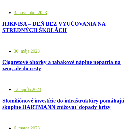
3. novembra 2023
H3KNISA – DEŇ BEZ VYUČOVANIA NA
STREDNÝCH ŠKOLÁCH
30. mája 2023
Cigaretové ohorky a tabakové náplne nepatria na
zem, ale do cesty
12. apríla 2023
Stomiliónové investície do infraštruktúry pomáhajú
skupine HARTMANN znižovať dopady krízy
6. marca 2023