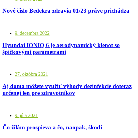
Nové číslo Bedekra zdravia 01/23 práve prichádza
9. decembra 2022
Hyundai IONIQ 6 je aerodynamický klenot so
špičkovými parametrami
27. októbra 2021
Aj doma môžete využiť výhody dezinfekcie doteraz
určenej len pre zdravotníkov
9. júla 2021
Čo žilám prospieva a čo, naopak, škodí