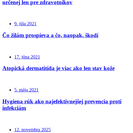
určenej len pre zdravotníkov
9. júla 2021
Čo žilám prospieva a čo, naopak, škodí
17. júna 2021
Atopická dermatitída je viac ako len stav kože
5. mája 2021
Hygiena rúk ako najefektívnejšej prevencia proti
infekciám
12. novembra 2025