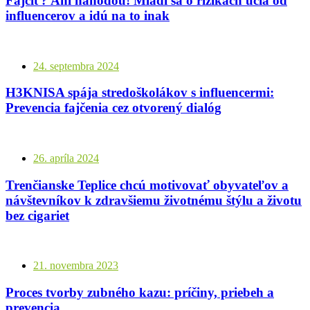
Fajčiť? Ani náhodou! Mladí sa o rizikách učia od
influencerov a idú na to inak
24. septembra 2024
H3KNISA spája stredoškolákov s influencermi:
Prevencia fajčenia cez otvorený dialóg
26. apríla 2024
Trenčianske Teplice chcú motivovať obyvateľov a
návštevníkov k zdravšiemu životnému štýlu a životu
bez cigariet
21. novembra 2023
Proces tvorby zubného kazu: príčiny, priebeh a
prevencia