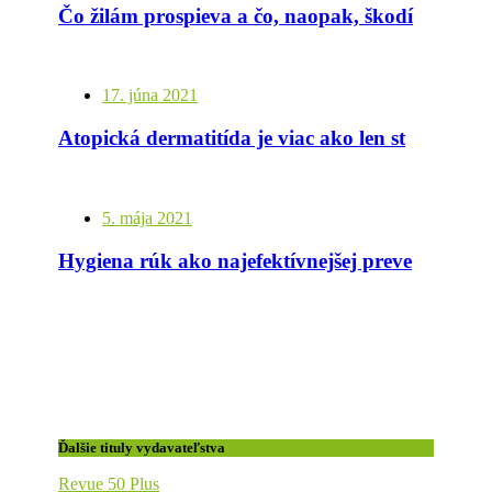
Čo žilám prospieva a čo, naopak, škodí
17. júna 2021
Atopická dermatitída je viac ako len stav kože
5. mája 2021
Hygiena rúk ako najefektívnejšej prevencia proti infekciám
Ďalšie tituly vydavateľstva
Revue 50 Plus