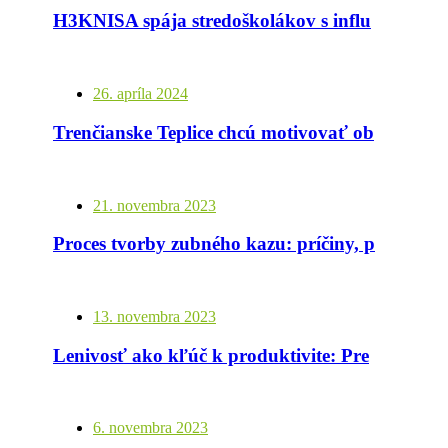
H3KNISA spája stredoškolákov s influencermi: Prevencia fajčenia cez otvorený dialóg
26. apríla 2024
Trenčianske Teplice chcú motivovať obyvateľov a návštevníkov k zdravšiemu životnému štýlu a životu bez cigariet
21. novembra 2023
Proces tvorby zubného kazu: príčiny, priebeh a prevencia
13. novembra 2023
Lenivosť ako kľúč k produktivite: Prečo je dôležité si občas dovoliť byť lenivým
6. novembra 2023