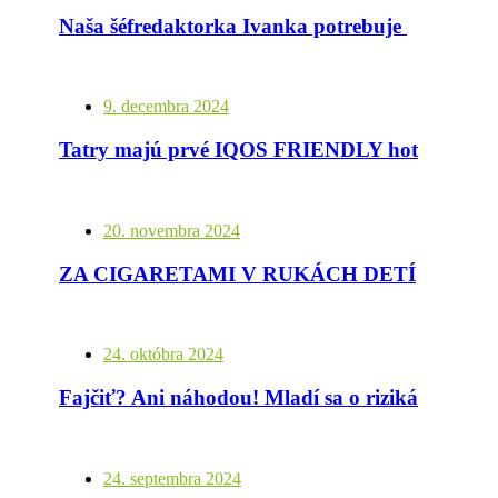
Naša šéfredaktorka Ivanka potrebuje pomoc
9. decembra 2024
Tatry majú prvé IQOS FRIENDLY hotely
20. novembra 2024
ZA CIGARETAMI V RUKÁCH DETÍ JE ĽAHOSTAJNOSŤ DOSPELÝCH
24. októbra 2024
Fajčiť? Ani náhodou! Mladí sa o rizikách učia od influencerov a idú na to inak
24. septembra 2024