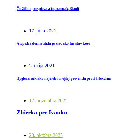
Čo žilám prospieva a čo, naopak, škodí
17. júna 2021
Atopická dermatitída je viac ako len stav kože
5. mája 2021
Hygiena rúk ako najefektívnejšej prevencia proti infekciám
12. novembra 2025
Zbierka pre Ivanku
28. októbra 2025