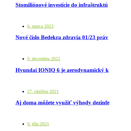
Stomiliónové investície do infraštruktúry pomáhajú skupine HARTMANN znižovať dopady krízy
6. marca 2023
Nové číslo Bedekra zdravia 01/23 práve prichádza
9. decembra 2022
Hyundai IONIQ 6 je aerodynamický klenot so špičkovými parametrami
27. októbra 2021
Aj doma môžete využiť výhody dezinfekcie doteraz určenej len pre zdravotníkov
9. júla 2021