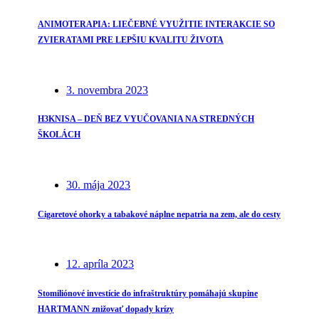
ANIMOTERAPIA: LIEČEBNÉ VYUŽITIE INTERAKCIE SO
ZVIERATAMI PRE LEPŠIU KVALITU ŽIVOTA
3. novembra 2023
H3KNISA – DEŇ BEZ VYUČOVANIA NA STREDNÝCH
ŠKOLÁCH
30. mája 2023
Cigaretové ohorky a tabakové náplne nepatria na zem, ale do cesty
12. apríla 2023
Stomiliónové investície do infraštruktúry pomáhajú skupine
HARTMANN znižovať dopady krízy