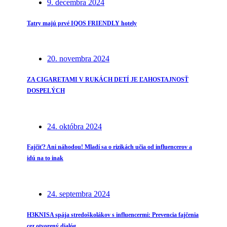
9. decembra 2024
Tatry majú prvé IQOS FRIENDLY hotely
20. novembra 2024
ZA CIGARETAMI V RUKÁCH DETÍ JE ĽAHOSTAJNOSŤ
DOSPELÝCH
24. októbra 2024
Fajčiť? Ani náhodou! Mladí sa o rizikách učia od influencerov a
idú na to inak
24. septembra 2024
H3KNISA spája stredoškolákov s influencermi: Prevencia fajčenia
cez otvorený dialóg