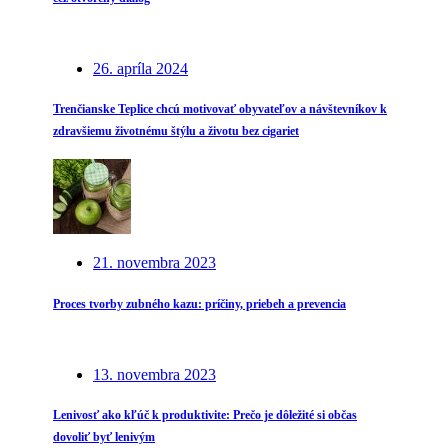
26. apríla 2024
Trenčianske Teplice chcú motivovať obyvateľov a návštevníkov k
zdravšiemu životnému štýlu a životu bez cigariet
21. novembra 2023
Proces tvorby zubného kazu: príčiny, priebeh a prevencia
13. novembra 2023
Lenivosť ako kľúč k produktivite: Prečo je dôležité si občas
dovoliť byť lenivým