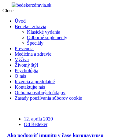
Close
Úvod
Bedeker zdravia
Klasické vydania
Odborné suplementy
Špeciály
Prevencia
Medicína a zdravie
Výživa
Životný štýl
Psychológia
O nás
Inzercia a predplatné
Kontaktujte nás
Ochrana osobných údajov
Zásady používania súborov cookie
12. apríla 2020
Od Bedeker
Ako podporiť imunitu v čase koronavírusu