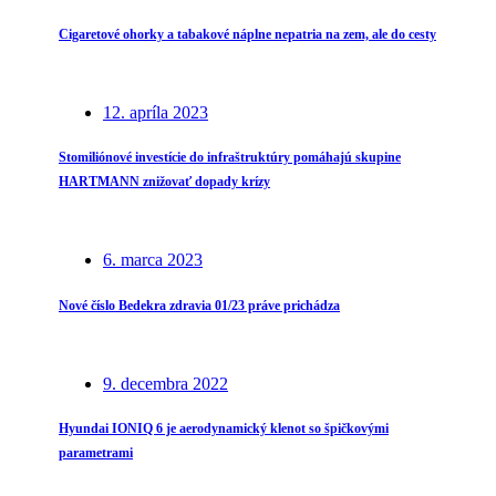
Cigaretové ohorky a tabakové náplne nepatria na zem, ale do cesty
12. apríla 2023
Stomiliónové investície do infraštruktúry pomáhajú skupine
HARTMANN znižovať dopady krízy
6. marca 2023
Nové číslo Bedekra zdravia 01/23 práve prichádza
9. decembra 2022
Hyundai IONIQ 6 je aerodynamický klenot so špičkovými
parametrami