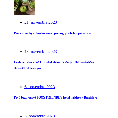
21. novembra 2023
Proces tvorby zubného kazu: príčiny, priebeh a prevencia
13. novembra 2023
Lenivosť ako kľúč k produktivite: Prečo je dôležité si občas
dovoliť byť lenivým
6. novembra 2023
Prvý bezdymový IQOS FRIENDLY hotel nájdete v Bratislave
3. novembra 2023