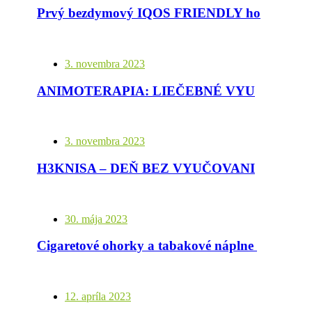
Prvý bezdymový IQOS FRIENDLY hotel nájdete v Bratislave
3. novembra 2023
ANIMOTERAPIA: LIEČEBNÉ VYUŽITIE INTERAKCIE SO ZVIERATAMI PRE LEPŠIU KVALITU ŽIVOTA
3. novembra 2023
H3KNISA – DEŇ BEZ VYUČOVANIA NA STREDNÝCH ŠKOLÁCH
30. mája 2023
Cigaretové ohorky a tabakové náplne nepatria na zem, ale do cesty
12. apríla 2023