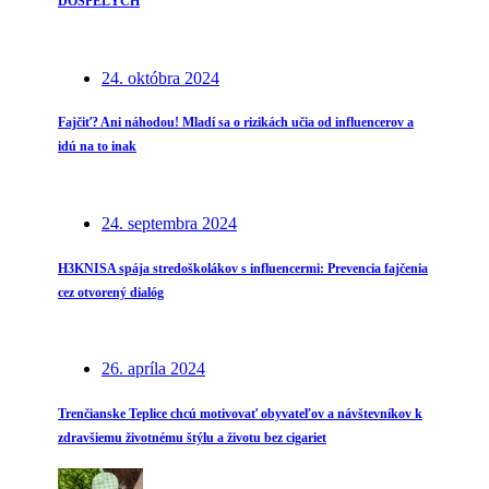
DOSPELÝCH
24. októbra 2024
Fajčiť? Ani náhodou! Mladí sa o rizikách učia od influencerov a
idú na to inak
24. septembra 2024
H3KNISA spája stredoškolákov s influencermi: Prevencia fajčenia
cez otvorený dialóg
26. apríla 2024
Trenčianske Teplice chcú motivovať obyvateľov a návštevníkov k
zdravšiemu životnému štýlu a životu bez cigariet