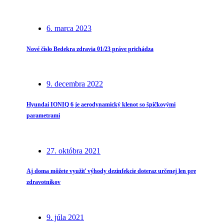
6. marca 2023
Nové číslo Bedekra zdravia 01/23 práve prichádza
9. decembra 2022
Hyundai IONIQ 6 je aerodynamický klenot so špičkovými
parametrami
27. októbra 2021
Aj doma môžete využiť výhody dezinfekcie doteraz určenej len pre
zdravotníkov
9. júla 2021