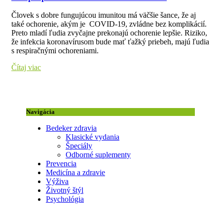
Človek s dobre fungujúcou imunitou má väčšie šance, že aj
také ochorenie, akým je COVID-19, zvládne bez komplikácií.
Preto mladí ľudia zvyčajne prekonajú ochorenie lepšie. Riziko,
že infekcia koronavírusom bude mať ťažký priebeh, majú ľudia
s respiračnými ochoreniami.
Čítaj viac
Navigácia
Bedeker zdravia
Klasické vydania
Špeciály
Odborné suplementy
Prevencia
Medicína a zdravie
Výživa
Životný štýl
Psychológia