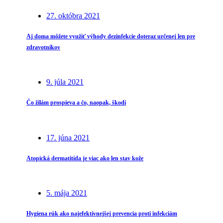
27. októbra 2021
Aj doma môžete využiť výhody dezinfekcie doteraz určenej len pre
zdravotníkov
9. júla 2021
Čo žilám prospieva a čo, naopak, škodí
17. júna 2021
Atopická dermatitída je viac ako len stav kože
5. mája 2021
Hygiena rúk ako najefektívnejšej prevencia proti infekciám