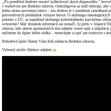
„Po pandémii budeme musieť naštartovať skorú diagnostiku,“
hovorí
v rozhovore pre Bedeker zdravia. Onkológovia sa totiž obávajú, aby 
jedna strana povestnej mince – tou druhou je v pandémii zanedbaná pr
preventívnych prehliadok výrazne klesol. O skríningu onkologických o
priemer v EÚ, sa napríklad skríningu kolorektálneho karcinómu zúčast
ochorenie? Mať dostatok informácií asi nestačí. Aj preto v Aliancii
zdravia, kde okrem spomenutých tém nájdete cenné rady a inšpirácie
načrieme do úplne iného súdka – nenechajte si ujsť ani rozhovor s 
Pohodové jarné čítanie Vám želá redakcia Bedekra zdravia.
Vybraný archív článkov nájdete
tu
.