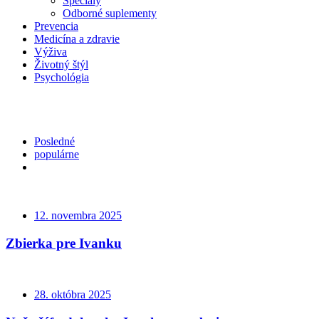
Špeciály
Odborné suplementy
Prevencia
Medicína a zdravie
Výživa
Životný štýl
Psychológia
Posledné
populárne
12. novembra 2025
Zbierka pre Ivanku
28. októbra 2025