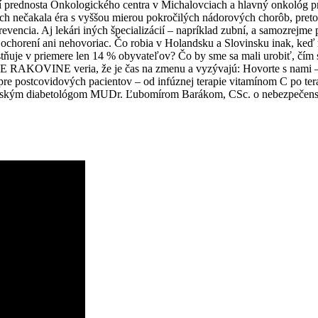
 prednosta Onkologického centra v Michalovciach a hlavný onkológ p
ich nečakala éra s vyššou mierou pokročilých nádorových chorôb, pret
evencia. Aj lekári iných špecializácií – napríklad zubní, a samozrejme 
chorení ani nehovoriac. Čo robia v Holandsku a Slovinsku inak, keď ma
ňuje v priemere len 14 % obyvateľov? Čo by sme sa mali urobiť, čím sa 
 NIE RAKOVINE veria, že je čas na zmenu a vyzývajú: Hovorte s nami –
 pre postcovidových pacientov – od infúznej terapie vitamínom C po te
detským diabetológom MUDr. Ľubomírom Barákom, CSc. o nebezpečenstve 