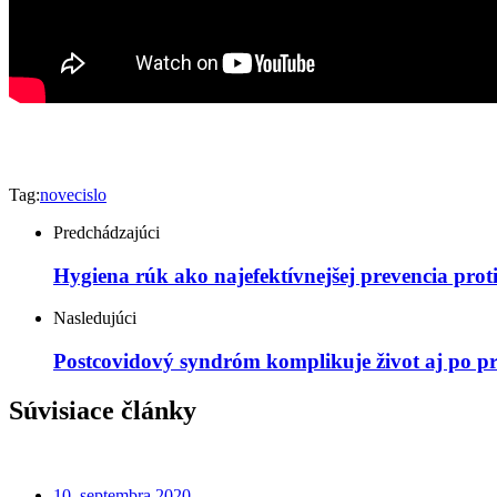
Tag:
novecislo
Predchádzajúci
Hygiena rúk ako najefektívnejšej prevencia prot
Nasledujúci
Postcovidový syndróm komplikuje život aj po p
Súvisiace články
10. septembra 2020