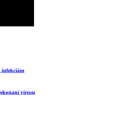
i infekciám
rekonaní vírusu