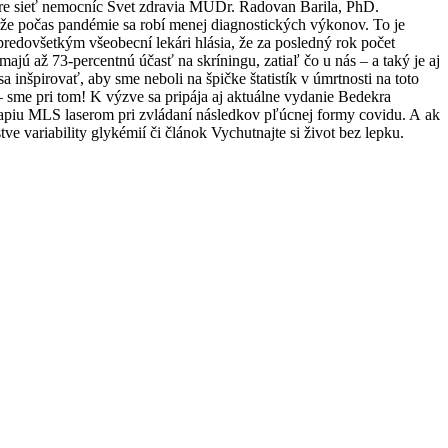
re sieť nemocníc Svet zdravia MUDr. Radovan Barila, PhD.
ože počas pandémie sa robí menej diagnostických výkonov. To je
predovšetkým všeobecní lekári hlásia, že za posledný rok počet
jú až 73-percentnú účasť na skríningu, zatiaľ čo u nás – a taký je aj
inšpirovať, aby sme neboli na špičke štatistík v úmrtnosti na toto
 sme pri tom! K výzve sa pripája aj aktuálne vydanie Bedekra
rapiu MLS laserom pri zvládaní následkov pľúcnej formy covidu. A ak
variability glykémií či článok Vychutnajte si život bez lepku.