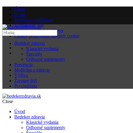
Úvod
O nás
Inzercia a predplatné
Kontaktujte nás
Ochrana osobných údajov
Zásady používania súborov cookie
Bedeker zdravia
Klasické vydania
Špeciály
Odborné suplementy
Prevencia
Medicína a zdravie
Výživa
Životný štýl
Psychológia
Close
Úvod
Bedeker zdravia
Klasické vydania
Odborné suplementy
Špeciály