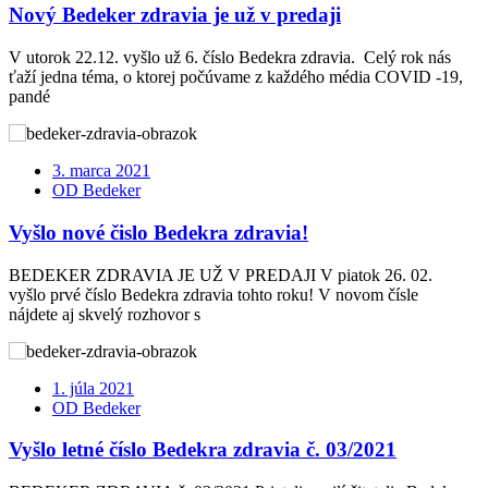
Nový Bedeker zdravia je už v predaji
V utorok 22.12. vyšlo už 6. číslo Bedekra zdravia. Celý rok nás
ťaží jedna téma, o ktorej počúvame z každého média COVID -19,
pandé
3. marca 2021
OD Bedeker
Vyšlo nové čislo Bedekra zdravia!
BEDEKER ZDRAVIA JE UŽ V PREDAJI V piatok 26. 02.
vyšlo prvé číslo Bedekra zdravia tohto roku! V novom čísle
nájdete aj skvelý rozhovor s
1. júla 2021
OD Bedeker
Vyšlo letné číslo Bedekra zdravia č. 03/2021