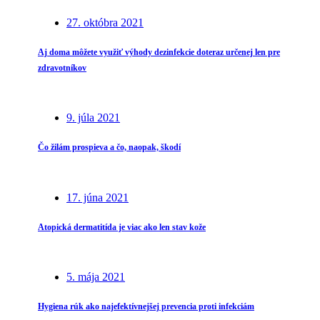
27. októbra 2021
Aj doma môžete využiť výhody dezinfekcie doteraz určenej len pre
zdravotníkov
9. júla 2021
Čo žilám prospieva a čo, naopak, škodí
17. júna 2021
Atopická dermatitída je viac ako len stav kože
5. mája 2021
Hygiena rúk ako najefektívnejšej prevencia proti infekciám