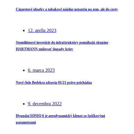
Cigaretové ohorky a tabakové náplne nepatria na zem, ale do cesty
12. apríla 2023
Stomiliónové investície do infraštruktúry pomáhajú skupine
HARTMANN znižovať dopady krízy
6. marca 2023
Nové číslo Bedekra zdravia 01/23 práve prichádza
9. decembra 2022
Hyundai IONIQ 6 je aerodynamický klenot so špičkovými
parametrami