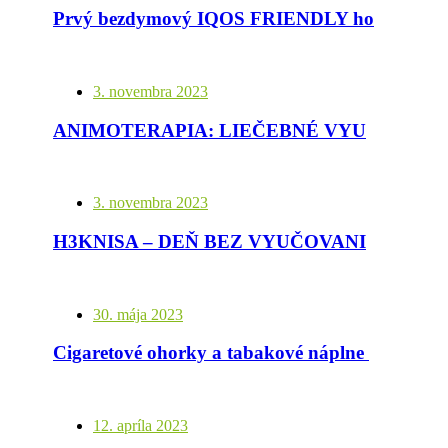
Prvý bezdymový IQOS FRIENDLY hotel nájdete v Bratislave
3. novembra 2023
ANIMOTERAPIA: LIEČEBNÉ VYUŽITIE INTERAKCIE SO ZVIERATAMI PRE LEPŠIU KVALITU ŽIVOTA
3. novembra 2023
H3KNISA – DEŇ BEZ VYUČOVANIA NA STREDNÝCH ŠKOLÁCH
30. mája 2023
Cigaretové ohorky a tabakové náplne nepatria na zem, ale do cesty
12. apríla 2023