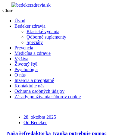
Close
Úvod
Bedeker zdravia
Klasické vydania
Odborné suplementy
Špeciály
Prevencia
Medicína a zdravie
Výživa
Životný štýl
Psychológia
O nás
Inzercia a predplatné
Kontaktujte nás
Ochrana osobných údajov
Zásady používania súborov cookie
28. októbra 2025
Od Bedeker
Naša šéfredaktorka Ivanka potrebuje pomoc