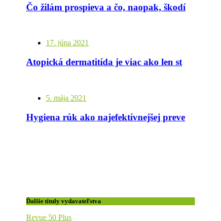
Čo žilám prospieva a čo, naopak, škodí
17. júna 2021
Atopická dermatitída je viac ako len stav kože
5. mája 2021
Hygiena rúk ako najefektívnejšej prevencia proti infekciám
Ďalšie tituly vydavateľstva
Revue 50 Plus