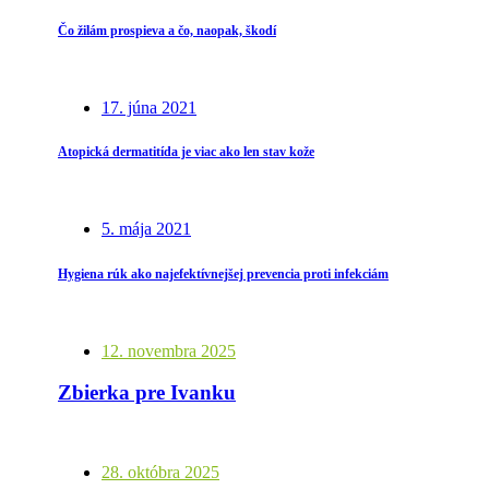
Čo žilám prospieva a čo, naopak, škodí
17. júna 2021
Atopická dermatitída je viac ako len stav kože
5. mája 2021
Hygiena rúk ako najefektívnejšej prevencia proti infekciám
12. novembra 2025
Zbierka pre Ivanku
28. októbra 2025