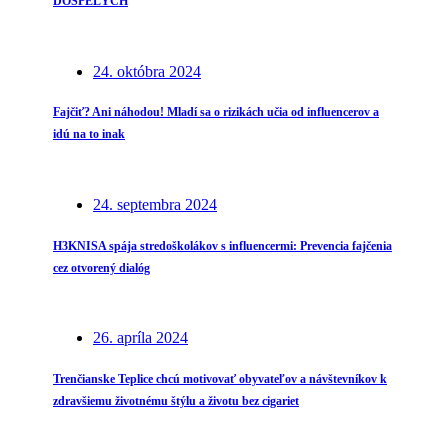
DOSPELÝCH
24. októbra 2024
Fajčiť? Ani náhodou! Mladí sa o rizikách učia od influencerov a
idú na to inak
24. septembra 2024
H3KNISA spája stredoškolákov s influencermi: Prevencia fajčenia
cez otvorený dialóg
26. apríla 2024
Trenčianske Teplice chcú motivovať obyvateľov a návštevníkov k
zdravšiemu životnému štýlu a životu bez cigariet