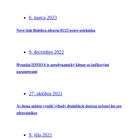
6. marca 2023
Nové číslo Bedekra zdravia 01/23 práve prichádza
9. decembra 2022
Hyundai IONIQ 6 je aerodynamický klenot so špičkovými
parametrami
27. októbra 2021
Aj doma môžete využiť výhody dezinfekcie doteraz určenej len pre
zdravotníkov
9. júla 2021