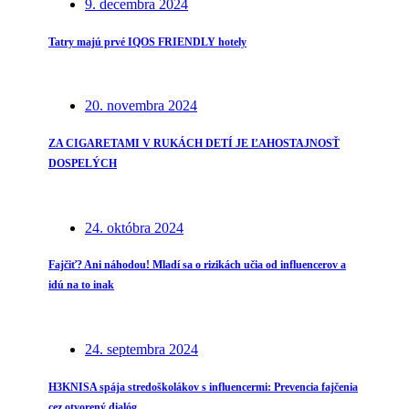
9. decembra 2024
Tatry majú prvé IQOS FRIENDLY hotely
20. novembra 2024
ZA CIGARETAMI V RUKÁCH DETÍ JE ĽAHOSTAJNOSŤ
DOSPELÝCH
24. októbra 2024
Fajčiť? Ani náhodou! Mladí sa o rizikách učia od influencerov a
idú na to inak
24. septembra 2024
H3KNISA spája stredoškolákov s influencermi: Prevencia fajčenia
cez otvorený dialóg