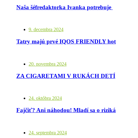
Naša šéfredaktorka Ivanka potrebuje pomoc
9. decembra 2024
Tatry majú prvé IQOS FRIENDLY hotely
20. novembra 2024
ZA CIGARETAMI V RUKÁCH DETÍ JE ĽAHOSTAJNOSŤ DOSPELÝCH
24. októbra 2024
Fajčiť? Ani náhodou! Mladí sa o rizikách učia od influencerov a idú na to inak
24. septembra 2024