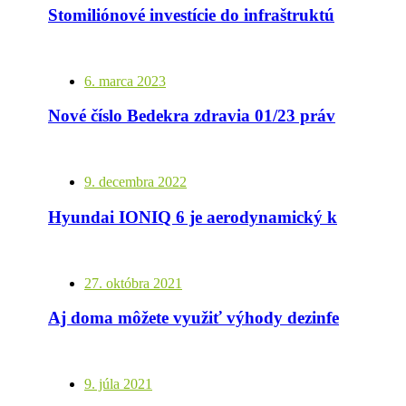
Stomiliónové investície do infraštruktúry pomáhajú skupine HARTMANN znižovať dopady krízy
6. marca 2023
Nové číslo Bedekra zdravia 01/23 práve prichádza
9. decembra 2022
Hyundai IONIQ 6 je aerodynamický klenot so špičkovými parametrami
27. októbra 2021
Aj doma môžete využiť výhody dezinfekcie doteraz určenej len pre zdravotníkov
9. júla 2021