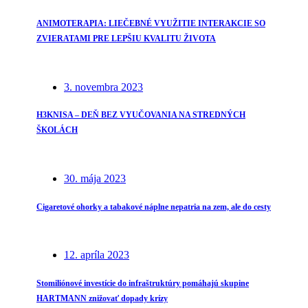
ANIMOTERAPIA: LIEČEBNÉ VYUŽITIE INTERAKCIE SO
ZVIERATAMI PRE LEPŠIU KVALITU ŽIVOTA
3. novembra 2023
H3KNISA – DEŇ BEZ VYUČOVANIA NA STREDNÝCH
ŠKOLÁCH
30. mája 2023
Cigaretové ohorky a tabakové náplne nepatria na zem, ale do cesty
12. apríla 2023
Stomiliónové investície do infraštruktúry pomáhajú skupine
HARTMANN znižovať dopady krízy