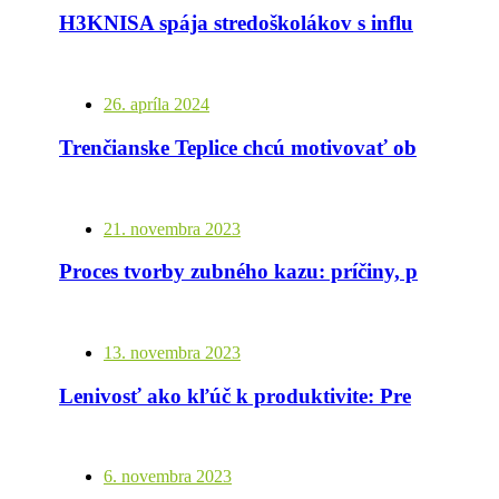
H3KNISA spája stredoškolákov s influencermi: Prevencia fajčenia cez otvorený dialóg
26. apríla 2024
Trenčianske Teplice chcú motivovať obyvateľov a návštevníkov k zdravšiemu životnému štýlu a životu bez cigariet
21. novembra 2023
Proces tvorby zubného kazu: príčiny, priebeh a prevencia
13. novembra 2023
Lenivosť ako kľúč k produktivite: Prečo je dôležité si občas dovoliť byť lenivým
6. novembra 2023