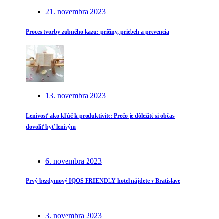
21. novembra 2023
Proces tvorby zubného kazu: príčiny, priebeh a prevencia
13. novembra 2023
Lenivosť ako kľúč k produktivite: Prečo je dôležité si občas
dovoliť byť lenivým
6. novembra 2023
Prvý bezdymový IQOS FRIENDLY hotel nájdete v Bratislave
3. novembra 2023