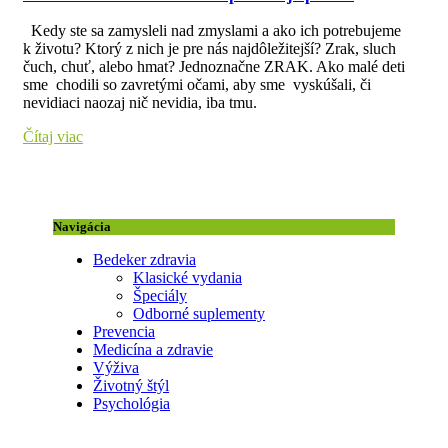
Kedy ste sa zamysleli nad zmyslami a ako ich potrebujeme
k životu? Ktorý z nich je pre nás najdôležitejší? Zrak, sluch
čuch, chuť, alebo hmat? Jednoznačne ZRAK. Ako malé deti
sme chodili so zavretými očami, aby sme vyskúšali, či
nevidiaci naozaj nič nevidia, iba tmu.
Čítaj viac
Navigácia
Bedeker zdravia
Klasické vydania
Špeciály
Odborné suplementy
Prevencia
Medicína a zdravie
Výživa
Životný štýl
Psychológia