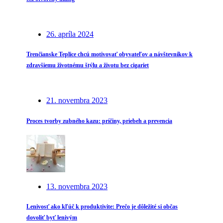
26. apríla 2024
Trenčianske Teplice chcú motivovať obyvateľov a návštevníkov k
zdravšiemu životnému štýlu a životu bez cigariet
21. novembra 2023
Proces tvorby zubného kazu: príčiny, priebeh a prevencia
13. novembra 2023
Lenivosť ako kľúč k produktivite: Prečo je dôležité si občas
dovoliť byť lenivým