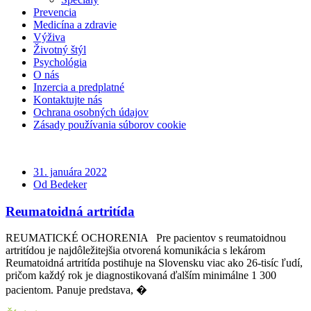
Prevencia
Medicína a zdravie
Výživa
Životný štýl
Psychológia
O nás
Inzercia a predplatné
Kontaktujte nás
Ochrana osobných údajov
Zásady používania súborov cookie
31. januára 2022
Od Bedeker
Reumatoidná artritída
REUMATICKÉ OCHORENIA Pre pacientov s reumatoidnou
artritídou je najdôležitejšia otvorená komunikácia s lekárom
Reumatoidná artritída postihuje na Slovensku viac ako 26-tisíc ľudí,
pričom každý rok je diagnostikovaná ďalším minimálne 1 300
pacientom. Panuje predstava, �