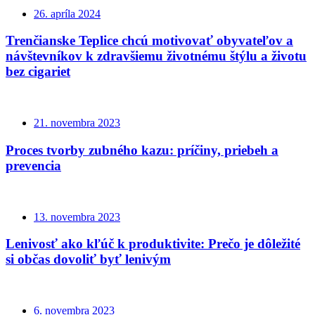
26. apríla 2024
Trenčianske Teplice chcú motivovať obyvateľov a
návštevníkov k zdravšiemu životnému štýlu a životu
bez cigariet
21. novembra 2023
Proces tvorby zubného kazu: príčiny, priebeh a
prevencia
13. novembra 2023
Lenivosť ako kľúč k produktivite: Prečo je dôležité
si občas dovoliť byť lenivým
6. novembra 2023