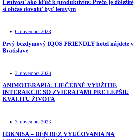
Lenivosť ako kľúč k produktivite: Prečo je dôležité
si občas dovoliť byť lenivým
6. novembra 2023
Prvý bezdymový IQOS FRIENDLY hotel nájdete v
Bratislave
3. novembra 2023
ANIMOTERAPIA: LIEČEBNÉ VYUŽITIE
INTERAKCIE SO ZVIERATAMI PRE LEPŠIU
KVALITU ŽIVOTA
3. novembra 2023
H3KNISA – DEŇ BEZ VYUČOVANIA NA