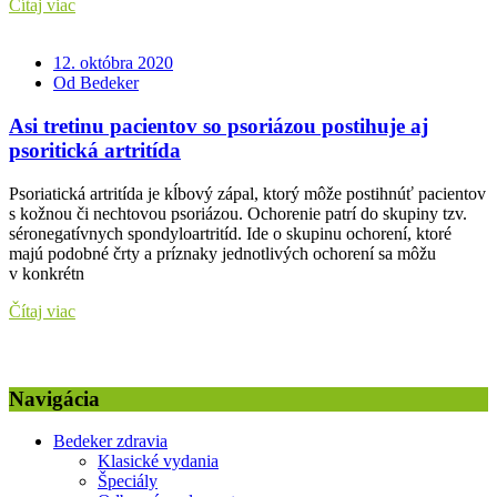
Čítaj viac
12. októbra 2020
Od Bedeker
Asi tretinu pacientov so psoriázou postihuje aj
psoritická artritída
Psoriatická artritída je kĺbový zápal, ktorý môže postihnúť pacientov
s kožnou či nechtovou psoriázou. Ochorenie patrí do skupiny tzv.
séronegatívnych spondyloartritíd. Ide o skupinu ochorení, ktoré
majú podobné črty a príznaky jednotlivých ochorení sa môžu
v konkrétn
Čítaj viac
Navigácia
Bedeker zdravia
Klasické vydania
Špeciály