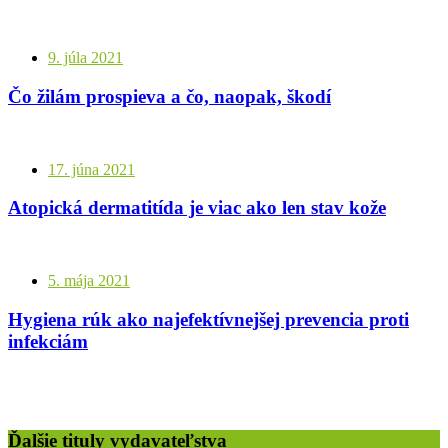
9. júla 2021
Čo žilám prospieva a čo, naopak, škodí
17. júna 2021
Atopická dermatitída je viac ako len stav kože
5. mája 2021
Hygiena rúk ako najefektívnejšej prevencia proti
infekciám
Ďalšie tituly vydavateľstva