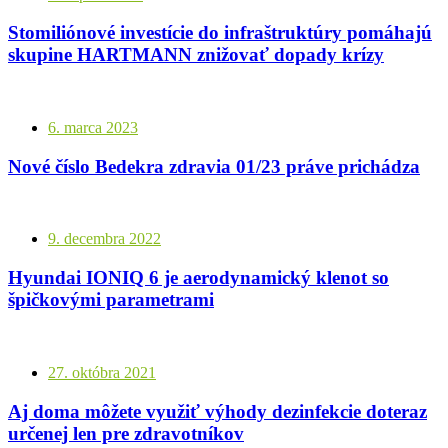
Stomiliónové investície do infraštruktúry pomáhajú
skupine HARTMANN znižovať dopady krízy
6. marca 2023
Nové číslo Bedekra zdravia 01/23 práve prichádza
9. decembra 2022
Hyundai IONIQ 6 je aerodynamický klenot so
špičkovými parametrami
27. októbra 2021
Aj doma môžete využiť výhody dezinfekcie doteraz
určenej len pre zdravotníkov