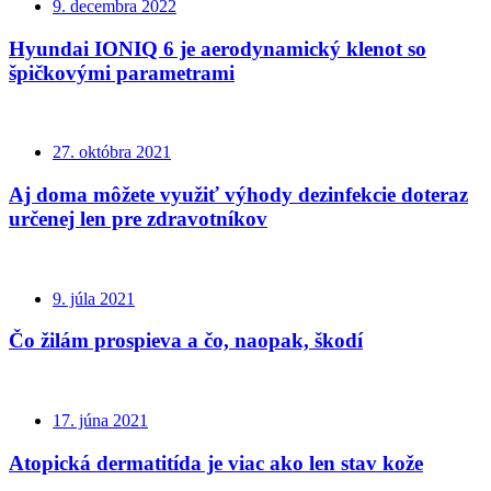
9. decembra 2022
Hyundai IONIQ 6 je aerodynamický klenot so
špičkovými parametrami
27. októbra 2021
Aj doma môžete využiť výhody dezinfekcie doteraz
určenej len pre zdravotníkov
9. júla 2021
Čo žilám prospieva a čo, naopak, škodí
17. júna 2021
Atopická dermatitída je viac ako len stav kože