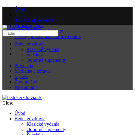
Úvod
O nás
Inzercia a predplatné
Kontaktujte nás
Ochrana osobných údajov
Zásady používania súborov cookie
Bedeker zdravia
Klasické vydania
Špeciály
Odborné suplementy
Prevencia
Medicína a zdravie
Výživa
Životný štýl
Psychológia
Close
Úvod
Bedeker zdravia
Klasické vydania
Odborné suplementy
Špeciály