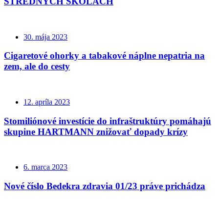
STREDNÝCH ŠKOLÁCH
30. mája 2023
Cigaretové ohorky a tabakové náplne nepatria na
zem, ale do cesty
12. apríla 2023
Stomiliónové investície do infraštruktúry pomáhajú
skupine HARTMANN znižovať dopady krízy
6. marca 2023
Nové číslo Bedekra zdravia 01/23 práve prichádza