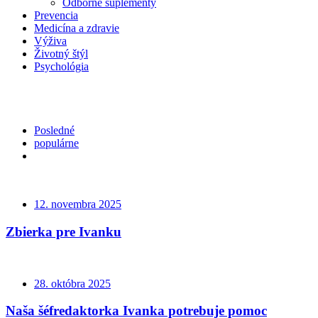
Odborné suplementy
Prevencia
Medicína a zdravie
Výživa
Životný štýl
Psychológia
Posledné
populárne
12. novembra 2025
Zbierka pre Ivanku
28. októbra 2025
Naša šéfredaktorka Ivanka potrebuje pomoc