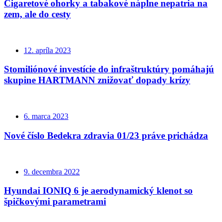
Cigaretové ohorky a tabakové náplne nepatria na
zem, ale do cesty
12. apríla 2023
Stomiliónové investície do infraštruktúry pomáhajú
skupine HARTMANN znižovať dopady krízy
6. marca 2023
Nové číslo Bedekra zdravia 01/23 práve prichádza
9. decembra 2022
Hyundai IONIQ 6 je aerodynamický klenot so
špičkovými parametrami