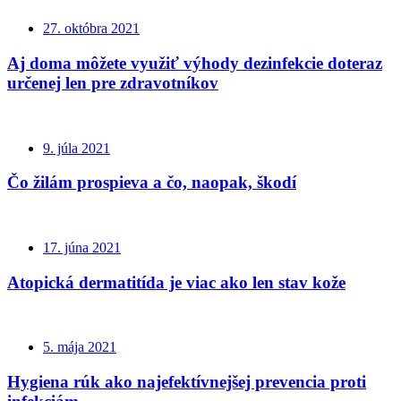
27. októbra 2021
Aj doma môžete využiť výhody dezinfekcie doteraz
určenej len pre zdravotníkov
9. júla 2021
Čo žilám prospieva a čo, naopak, škodí
17. júna 2021
Atopická dermatitída je viac ako len stav kože
5. mája 2021
Hygiena rúk ako najefektívnejšej prevencia proti