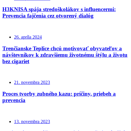
H3KNISA spája stredoškolákov s influencermi:
Prevencia fajčenia cez otvorený dialóg
26. apríla 2024
Trenčianske Teplice chcú motivovať obyvateľov a
návštevníkov k zdravšiemu životnému štýlu a životu
bez cigariet
21. novembra 2023
Proces tvorby zubného kazu: príčiny, priebeh a
prevencia
13. novembra 2023