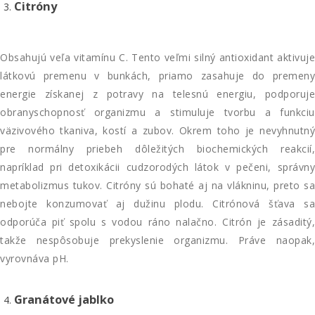
Citróny
Obsahujú veľa vitamínu C. Tento veľmi silný antioxidant aktivuje
látkovú premenu v bunkách, priamo zasahuje do premeny
energie získanej z potravy na telesnú energiu, podporuje
obranyschopnosť organizmu a stimuluje tvorbu a funkciu
väzivového tkaniva, kostí a zubov. Okrem toho je nevyhnutný
pre normálny priebeh dôležitých biochemických reakcií,
napríklad pri detoxikácii cudzorodých látok v pečeni, správny
metabolizmus tukov. Citróny sú bohaté aj na vlákninu, preto sa
nebojte konzumovať aj dužinu plodu. Citrónová šťava sa
odporúča piť spolu s vodou ráno nalačno. Citrón je zásaditý,
takže nespôsobuje prekyslenie organizmu. Práve naopak,
vyrovnáva pH.
Granátové jablko