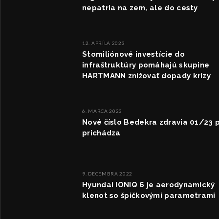
nepatria na zem, ale do cesty
12. APRÍLA 2023
Stomiliónové investície do
infraštruktúry pomáhajú skupine
HARTMANN znižovať dopady krízy
6. MARCA 2023
Nové číslo Bedekra zdravia 01/23 
prichádza
9. DECEMBRA 2022
Hyundai IONIQ 6 je aerodynamický
klenot so špičkovými parametrami