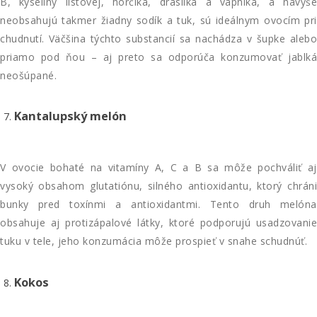
B, kyseliny listovej, horčíka, draslíka a vápnika, a navyše
neobsahujú takmer žiadny sodík a tuk, sú ideálnym ovocím pri
chudnutí. Väčšina týchto substancií sa nachádza v šupke alebo
priamo pod ňou – aj preto sa odporúča konzumovať jablká
neošúpané.
Kantalupský melón
V ovocie bohaté na vitamíny A, C a B sa môže pochváliť aj
vysoký obsahom glutatiónu, silného antioxidantu, ktorý chráni
bunky pred toxínmi a antioxidantmi. Tento druh melóna
obsahuje aj protizápalové látky, ktoré podporujú usadzovanie
tuku v tele, jeho konzumácia môže prospieť v snahe schudnúť.
Kokos