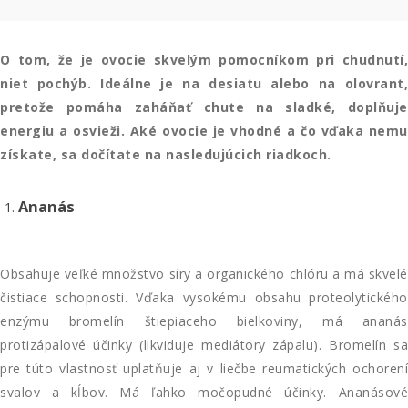
O tom, že je ovocie skvelým pomocníkom pri chudnutí,
niet pochýb. Ideálne je na desiatu alebo na olovrant,
pretože pomáha zaháňať chute na sladké, doplňuje
energiu a osvieži. Aké ovocie je vhodné a čo vďaka nemu
získate, sa dočítate na nasledujúcich riadkoch.
Ananás
Obsahuje veľké množstvo síry a organického chlóru a má skvelé
čistiace schopnosti. Vďaka vysokému obsahu proteolytického
enzýmu bromelín štiepiaceho bielkoviny, má ananás
protizápalové účinky (likviduje mediátory zápalu). Bromelín sa
pre túto vlastnosť uplatňuje aj v liečbe reumatických ochorení
svalov a kĺbov. Má ľahko močopudné účinky. Ananásové