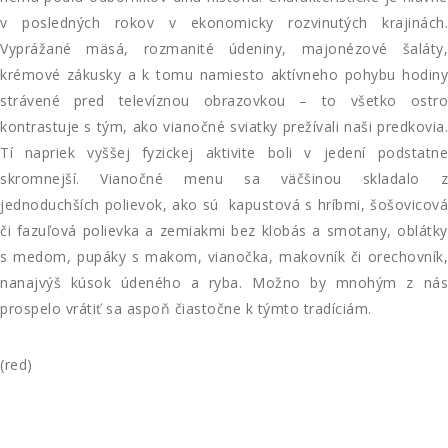
v posledných rokov v ekonomicky rozvinutých krajinách.
Vyprážané mäsá, rozmanité údeniny, majonézové šaláty,
krémové zákusky a k tomu namiesto aktívneho pohybu hodiny
strávené pred televíznou obrazovkou – to všetko ostro
kontrastuje s tým, ako vianočné sviatky prežívali naši predkovia.
Tí napriek vyššej fyzickej aktivite boli v jedení podstatne
skromnejší. Vianočné menu sa väčšinou skladalo z
jednoduchších polievok, ako sú kapustová s hríbmi, šošovicová
či fazuľová polievka a zemiakmi bez klobás a smotany, oblátky
s medom, pupáky s makom, vianočka, makovník či orechovník,
nanajvýš kúsok údeného a ryba. Možno by mnohým z nás
prospelo vrátiť sa aspoň čiastočne k týmto tradíciám.
(red)