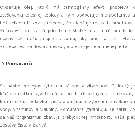
Obsahuje olej, ktorý má termogénny efekt, prispieva k
zvyšovaniu telesnej teploty a tým podporuje metabolizmus a
tiež celkovú látkovú premenu, čo uľahčuje redukciu hmotnosti.
Kokosové orechy sú prirodzene sladké a aj malé porcie ich
dužiny tak môžu prispieť k tomu, aby sme sa cítili sýtejší.
Potreba jesť sa dostaví neskôr, a preto zjeme aj menej jedla.
Pomaranče
Sú nabité zdravými fytochemikáliami a vitamínom C, ktorý je
kľúčovou látkou vyvolávajúcou produkciu kolagénu – bielkoviny,
ktorá udržuje pokožku sviežu a pružnú. Je výbornou zásobárňou
vody, vitamínov a vlákniny. Pomaranče garantujú, že zatiaľ čo
sa váš organizmus zbavuje prebytočnej hmotnosti, vaša pleť
zostáva čistá a žiarivá.