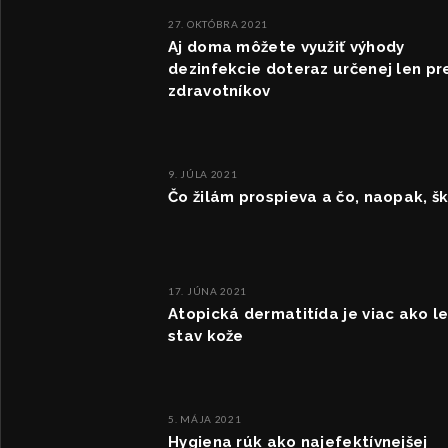
27. OKTÓBRA 2021
Aj doma môžete využiť výhody
dezinfekcie doteraz určenej len pr
zdravotníkov
9. JÚLA 2021
Čo žilám prospieva a čo, naopak, š
17. JÚNA 2021
Atopická dermatitída je viac ako l
stav kože
5. MÁJA 2021
Hygiena rúk ako najefektívnejšej