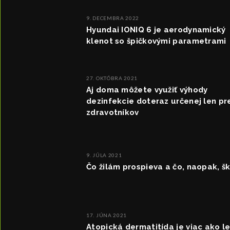
9. DECEMBRA 2022
Hyundai IONIQ 6 je aerodynamický
klenot so špičkovými parametrami
27. OKTÓBRA 2021
Aj doma môžete využiť výhody
dezinfekcie doteraz určenej len pr
zdravotníkov
9. JÚLA 2021
Čo žilám prospieva a čo, naopak, š
17. JÚNA 2021
Atopická dermatitída je viac ako l