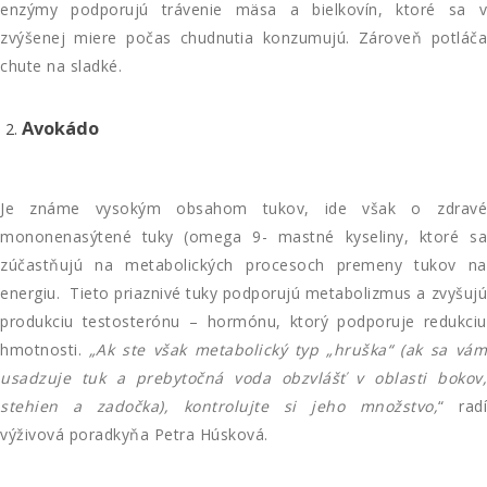
enzýmy podporujú trávenie mäsa a bielkovín, ktoré sa v
zvýšenej miere počas chudnutia konzumujú. Zároveň potláča
chute na sladké.
Avokádo
Je známe vysokým obsahom tukov, ide však o zdravé
mononenasýtené tuky (omega 9- mastné kyseliny, ktoré sa
zúčastňujú na metabolických procesoch premeny tukov na
energiu. Tieto priaznivé tuky podporujú metabolizmus a zvyšujú
produkciu testosterónu – hormónu, ktorý podporuje redukciu
hmotnosti.
„Ak ste však metabolický typ „hruška“ (ak sa vá
usadzuje tuk a prebytočná voda obzvlášť v oblasti bokov,
stehien a zadočka), kontrolujte si jeho množstvo,
“ rad
výživová poradkyňa Petra Húsková.