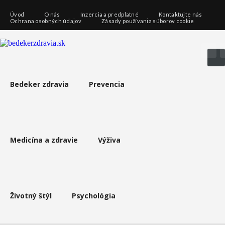
Úvod
O nás
Inzercia a predplatné
Kontaktujte nás
Ochrana osobných údajov
Zásady používania súborov cookie
Bedeker zdravia
Prevencia
Medicína a zdravie
Výživa
Životný štýl
Psychológia