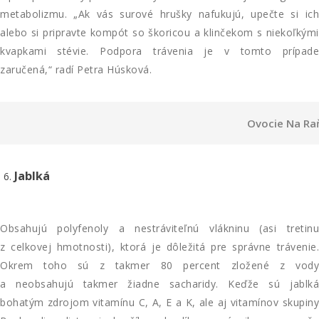
metabolizmu. „Ak vás surové hrušky nafukujú, upečte si ich
alebo si pripravte kompót so škoricou a klinčekom s niekoľkými
kvapkami stévie. Podpora trávenia je v tomto prípade
zaručená,“ radí Petra Húsková.
Ovocie Na Ra
Jablká
Obsahujú polyfenoly a nestráviteľnú vlákninu (asi tretinu
z celkovej hmotnosti), ktorá je dôležitá pre správne trávenie.
Okrem toho sú z takmer 80 percent zložené z vody
a neobsahujú takmer žiadne sacharidy. Keďže sú jablká
bohatým zdrojom vitamínu C, A, E a K, ale aj vitamínov skupiny