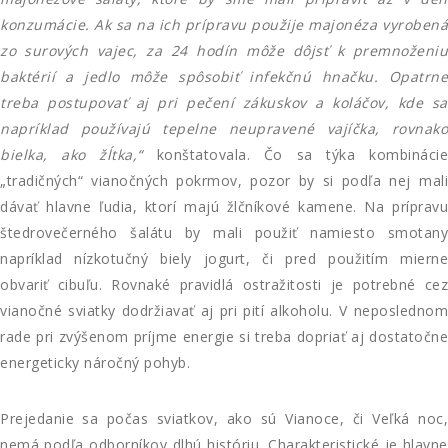
konzumácie. Ak sa na ich prípravu použije majonéza vyrobená
zo surových vajec, za 24 hodín môže dôjsť k premnoženiu
baktérií a jedlo môže spôsobiť infekčnú hnačku. Opatrne
treba postupovať aj pri pečení zákuskov a koláčov, kde sa
napríklad používajú tepelne neupravené vajíčka, rovnako
bielka, ako žĺtka,“
konštatovala. Čo sa týka kombináci
„tradičných“ vianočných pokrmov, pozor by si podľa nej mali
dávať hlavne ľudia, ktorí majú žlčníkové kamene. Na prípravu
štedrovečerného šalátu by mali použiť namiesto smotany
napríklad nízkotučný biely jogurt, či pred použitím mierne
obvariť cibuľu. Rovnaké pravidlá ostražitosti je potrebné cez
vianočné sviatky dodržiavať aj pri pití alkoholu. V neposlednom
rade pri zvýšenom príjme energie si treba dopriať aj dostatočne
energeticky náročný pohyb.
Prejedanie sa počas sviatkov, ako sú Vianoce, či Veľká noc,
nemá podľa odborníkov dlhú históriu. Charakteristické je hlavne