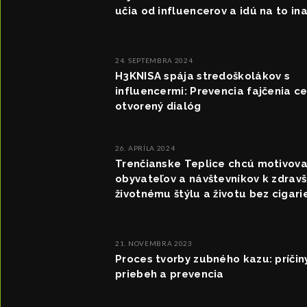
učia od influencerov a idú na to in
24. SEPTEMBRA 2024
H3KNISA spája stredoškolákov s
influencermi: Prevencia fajčenia c
otvorený dialóg
26. APRÍLA 2024
Trenčianske Teplice chcú motivova
obyvateľov a návštevníkov k zdrav
životnému štýlu a životu bez cigari
21. NOVEMBRA 2023
Proces tvorby zubného kazu: príčiny
priebeh a prevencia