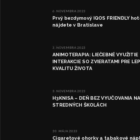
6. NOVEMBRA 2023
Prvý bezdymový IQOS FRIENDLY hot
nájdete v Bratislave
3. NOVEMBRA 2023
ANIMOTERAPIA: LIEČEBNÉ VYUŽITIE
INTERAKCIE SO ZVIERATAMI PRE LE
KVALITU ŽIVOTA
3. NOVEMBRA 2023
H3KNISA – DEŇ BEZ VYUČOVANIA N
STREDNÝCH ŠKOLÁCH
30. MÁJA 2023
Cigaretové ohorky a tabakové náp