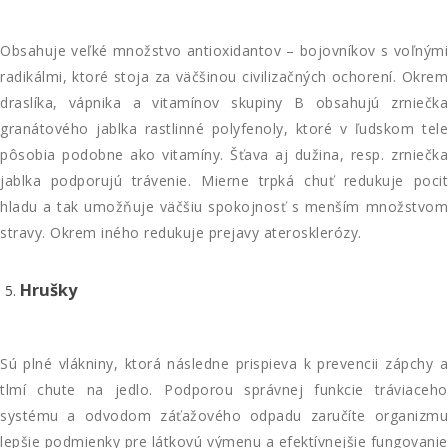
Obsahuje veľké množstvo antioxidantov – bojovníkov s voľnými
radikálmi, ktoré stoja za väčšinou civilizačných ochorení. Okrem
draslíka, vápnika a vitamínov skupiny B obsahujú zrniečka
granátového jablka rastlinné polyfenoly, ktoré v ľudskom tele
pôsobia podobne ako vitamíny. Šťava aj dužina, resp. zrniečka
jablka podporujú trávenie. Mierne trpká chuť redukuje pocit
hladu a tak umožňuje väčšiu spokojnosť s menším množstvom
stravy. Okrem iného redukuje prejavy aterosklerózy.
Hrušky
Sú plné vlákniny, ktorá následne prispieva k prevencii zápchy a
tlmí chute na jedlo. Podporou správnej funkcie tráviaceho
systému a odvodom záťažového odpadu zaručíte organizmu
lepšie podmienky pre látkovú výmenu a efektívnejšie fungovanie