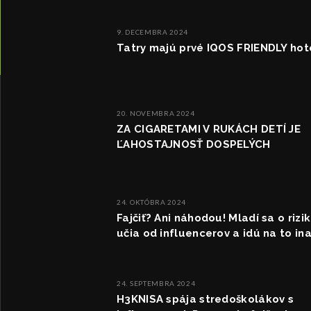
9. DECEMBRA 2024
Tatry majú prvé IQOS FRIENDLY hot
20. NOVEMBRA 2024
ZA CIGARETAMI V RUKÁCH DETÍ JE
ĽAHOSTAJNOSŤ DOSPELÝCH
24. OKTÓBRA 2024
Fajčiť? Ani náhodou! Mladí sa o rizi
učia od influencerov a idú na to in
24. SEPTEMBRA 2024
H3KNISA spája stredoškolákov s