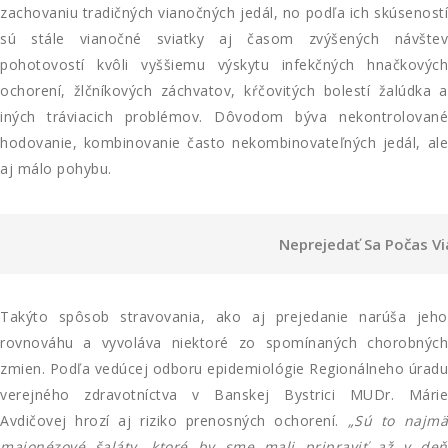
zachovaniu tradičných vianočných jedál, no podľa ich skúseností
sú stále vianočné sviatky aj časom zvýšených návštev
pohotovostí kvôli vyššiemu výskytu infekčných hnačkových
ochorení, žlčníkových záchvatov, kŕčovitých bolestí žalúdka a
iných tráviacich problémov. Dôvodom býva nekontrolované
hodovanie, kombinovanie často nekombinovateľných jedál, ale
aj málo pohybu.
Neprejedať Sa Počas Vi
Takýto spôsob stravovania, ako aj prejedanie narúša jeho
rovnováhu a vyvoláva niektoré zo spomínaných chorobných
zmien. Podľa vedúcej odboru epidemiológie Regionálneho úradu
verejného zdravotníctva v Banskej Bystrici MUDr. Márie
Avdičovej hrozí aj riziko prenosných ochorení.
„Sú to najmä
majonézové šaláty, ktoré by sme mali pripraviť až v deň