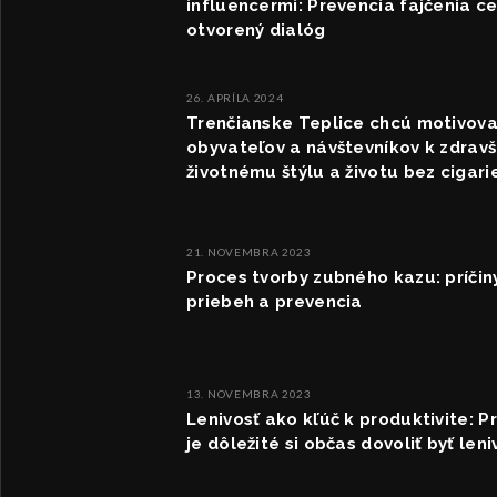
influencermi: Prevencia fajčenia c
otvorený dialóg
26. APRÍLA 2024
Trenčianske Teplice chcú motivova
obyvateľov a návštevníkov k zdrav
životnému štýlu a životu bez cigari
21. NOVEMBRA 2023
Proces tvorby zubného kazu: príčiny
priebeh a prevencia
13. NOVEMBRA 2023
Lenivosť ako kľúč k produktivite: P
je dôležité si občas dovoliť byť len