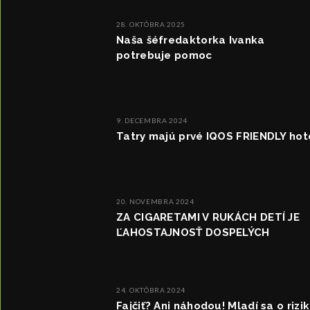
28. OKTÓBRA 2025
Naša šéfredaktorka Ivanka
potrebuje pomoc
9. DECEMBRA 2024
Tatry majú prvé IQOS FRIENDLY hot
20. NOVEMBRA 2024
ZA CIGARETAMI V RUKÁCH DETÍ JE
ĽAHOSTAJNOSŤ DOSPELÝCH
24. OKTÓBRA 2024
Fajčiť? Ani náhodou! Mladí sa o rizi