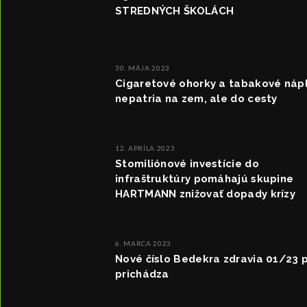
STREDNÝCH ŠKOLÁCH
30. MÁJA 2023
Cigaretové ohorky a tabakové náp
nepatria na zem, ale do cesty
12. APRÍLA 2023
Stomiliónové investície do
infraštruktúry pomáhajú skupine
HARTMANN znižovať dopady krízy
6. MARCA 2023
Nové číslo Bedekra zdravia 01/23 
prichádza